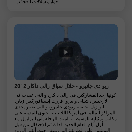
اجوازو شلالات العجائب.
ريو دى جانيرو - خلال سباق رالى داكار 2012
كونها إحد المشاركين فى رالى داكار، و التى عقدت فى
الأرجنتين، شيلى و بيرو، قررت إنستافوركس زيارة
البرازيل، خاصة ريودى جانيرو، و التى تعتبر إحدى
المراكز المالية فى أمريكا اللاتينية. تحتوى المدينة على
مكاتب تمثيلية للوسيط. تزامنت الرحلة إلى البرازيل مع
أول أيام العام الجديد، لذلك تم الإحتفال من قبل
الممثلين على الطريقة البرازيلية - حيث ألقوا الورود