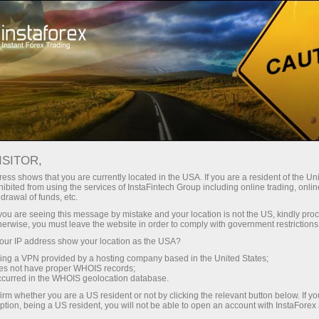
للمتداولين
Forex Analytics
InstaForex TV
الجغرافيا مع إنستافوركس
ISITOR,
ess shows that you are currently located in the USA. If you are a resident of the Uni
الجغرافيا مع
ibited from using the services of InstaFintech Group including online trading, online
drawal of funds, etc.
إنستافوركس
k you are seeing this message by mistake and your location is not the US, kindly pro
herwise, you must leave the website in order to comply with government restrictions
ur IP address show your location as the USA?
شركة إنستافوركس لديها شبكة واسعة من المكاتب
sing a VPN provided by a hosting company based in the United States;
الفرعية كما أنها تشارك فى المعارض الدولية فى
oes not have proper WHOIS records;
مختلف أنحاء العالم. فى هذا القسم يمكنك ايجاد أفلام
occurred in the WHOIS geolocation database.
قصيرة بعدسة فريق إنستافوركس تى فى للعديد من
irm whether you are a US resident or not by clicking the relevant button below. If y
المدن حول العالم. من خلال هذه الأفلام القصيرة
ption, being a US resident, you will not be able to open an account with InstaForex