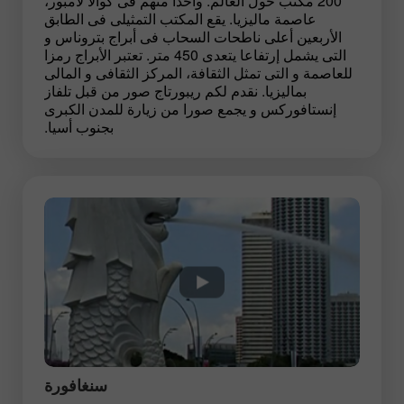
200 مكتب حول العالم. واحدا منهم فى كوالا لامبور،
عاصمة ماليزيا. يقع المكتب التمثيلى فى الطابق
الأربعين أعلى ناطحات السحاب فى أبراج بتروناس و
التى يشمل إرتفاعا يتعدى 450 متر. تعتبر الأبراج رمزا
للعاصمة و التى تمثل الثقافة، المركز الثقافى و المالى
بماليزيا. نقدم لكم ريبورتاج صور من قبل تلفاز
إنستافوركس و يجمع صورا من زيارة للمدن الكبرى
بجنوب أسيا.
سنغافورة