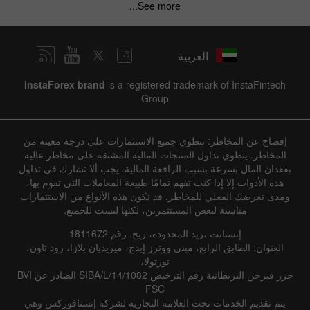
See more...
العربية
InstaForex brand
is a registered trademark of InstaFintech
Group
إفصاح عن المخاطر: تنطوي جميع الاستثمارات على درجة معينة من
المخاطر. ينطوي تداول المنتجات المالية المشتقة على مخاطر عالية
بفقدان المال بسرعة بسبب الرافعة المالية. يجب ألا تشارك في تداول
هذه الأدوات إلا إذا كنت تفهم تمامًا طبيعة المعاملات التي تقوم بها،
ومدى تعرضك الفعلي للمخاطر. قد تكون هذه الأنواع من الاستثمارات
مناسبة لبعض المستثمرين، لكنها ليست للجميع.
إنستانت تريد المحدودة، ريج. رقم 1811672
العنوان: الطابق الرابع، مبنى ووترز إيدج، ميريديان بلازا، رود تاون،
تورتولا،
جزر فيرجن البريطانية رقم الترخيص SIBA/L/14/1082 الصادر عن BVI
FSC
يتم تقديم الخدمات تحت العلامة التجارية لشركة إنستافوركس وهي