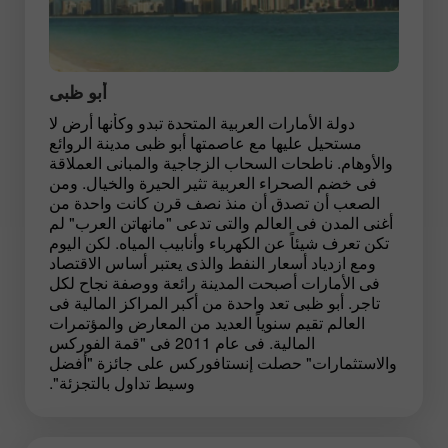
أبو ظبى
دولة الأمارات العربية المتحدة تبدو وكأنها أرض لا
مستحيل عليها مع عاصمتها أبو ظبى مدينة الروائع
والأوهام. ناطحات السحاب الزجاجية والمبانى العملاقة
فى خضم الصحراء العربية تثير الحيرة والخيال. ومن
الصعب أن تصدق أن منذ نصف قرن كانت واحدة من
أغنى المدن فى العالم والتى تدعى "مانهاتن العرب" لم
تكن تعرف شيئاً عن الكهرباء وأنابيب المياه. لكن اليوم
ومع ازدياد أسعار النفط والذى يعتبر أساس الاقتصاد
فى الأمارات أصبحت المدينة رائعة ووصفة نجاح لكل
تاجر. أبو ظبى تعد واحدة من أكبر المراكز المالية فى
العالم تقيم سنوياً العديد من المعارض والمؤتمرات
المالية. فى عام 2011 فى "قمة الفوركس
والاستثمارات" حصلت إنستافوركس على جائزة "أفضل
وسيط تداول بالتجزئة".