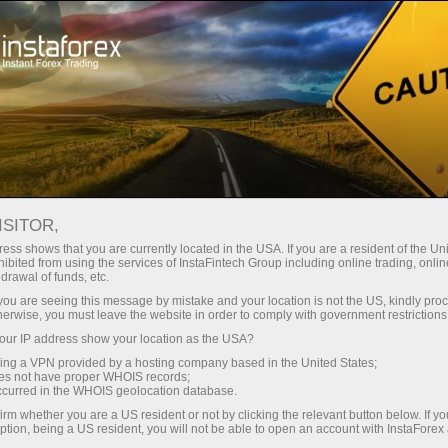
للمتداولين
Forex Analytics
InstaForex TV
الجغرافيا مع إنستافوركس
ISITOR,
ess shows that you are currently located in the USA. If you are a resident of the Uni
الجغرافيا مع
ibited from using the services of InstaFintech Group including online trading, online
drawal of funds, etc.
إنستافوركس
k you are seeing this message by mistake and your location is not the US, kindly pro
herwise, you must leave the website in order to comply with government restrictions
ur IP address show your location as the USA?
شركة إنستافوركس لديها شبكة واسعة من المكاتب
sing a VPN provided by a hosting company based in the United States;
الفرعية كما أنها تشارك فى المعارض الدولية فى
oes not have proper WHOIS records;
مختلف أنحاء العالم. فى هذا القسم يمكنك ايجاد أفلام
occurred in the WHOIS geolocation database.
قصيرة بعدسة فريق إنستافوركس تى فى للعديد من
irm whether you are a US resident or not by clicking the relevant button below. If y
المدن حول العالم. من خلال هذه الأفلام القصيرة
ption, being a US resident, you will not be able to open an account with InstaForex