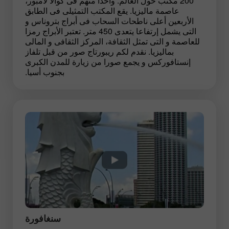
200 مكتب حول العالم. واحدا منهم فى كوالا لامبور،
عاصمة ماليزيا. يقع المكتب التمثيلى فى الطابق
الأربعين أعلى ناطحات السحاب فى أبراج بتروناس و
التى يشمل إرتفاعا يتعدى 450 متر. تعتبر الأبراج رمزا
للعاصمة و التى تمثل الثقافة، المركز الثقافى و المالى
بماليزيا. نقدم لكم ريبورتاج صور من قبل تلفاز
إنستافوركس و يجمع صورا من زيارة للمدن الكبرى
بجنوب أسيا.
سنغافورة