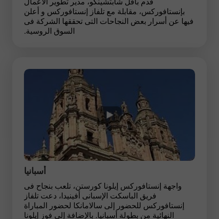
قدم بافل شابتشينكو، مدير تطوير الأعمال
بإنستافوركس، مقابلة مع تلفاز إنستافوركس و أعلن
فيها عن أسرار بعض النجاحات التى تحققها الشركة فى
السوق الروسية.
أسبانيا
واجهة إنستافوركس إيلونا كورستن، تلعب بنجاح فى
فريق الباسكت الإسبانى أفينيدا، دعت تلفاز
إنستافوركس للحضور إلى سالامانكا لحضور المباراة
النهائية من بطولة أسبانيا. بالإضافة إلى فوز إيلونا