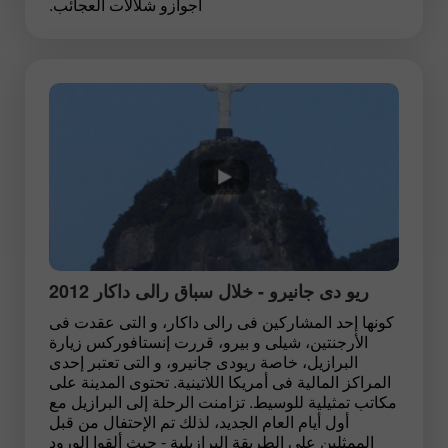
اجوازو شلالات العجائب.
ريو دى جانيرو - خلال سباق رالى داكار 2012
كونها إحد المشاركين فى رالى داكار، و التى عقدت فى
الأرجنتين، شيلى و بيرو، قررت إنستافوركس زيارة
البرازيل، خاصة ريودى جانيرو، و التى تعتبر إحدى
المراكز المالية فى أمريكا اللاتينية. تحتوى المدينة على
مكاتب تمثيلية للوسيط. تزامنت الرحلة إلى البرازيل مع
أول أيام العام الجديد، لذلك تم الإحتفال من قبل
الممثلين على الطريقة البرازيلية - حيث ألقوا الورود