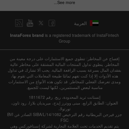
See more...
العربية
InstaForex brand
is a registered trademark of InstaFintech
Group
إفصاح عن المخاطر: تنطوي جميع الاستثمارات على درجة معينة من
المخاطر. ينطوي تداول المنتجات المالية المشتقة على مخاطر عالية
بفقدان المال بسرعة بسبب الرافعة المالية. يجب ألا تشارك في تداول
هذه الأدوات إلا إذا كنت تفهم تمامًا طبيعة المعاملات التي تقوم بها،
ومدى تعرضك الفعلي للمخاطر. قد تكون هذه الأنواع من الاستثمارات
مناسبة لبعض المستثمرين، لكنها ليست للجميع.
إنستانت تريد المحدودة، ريج. رقم 1811672
العنوان: الطابق الرابع، مبنى ووترز إيدج، ميريديان بلازا، رود تاون،
تورتولا،
جزر فيرجن البريطانية رقم الترخيص SIBA/L/14/1082 الصادر عن BVI
FSC
يتم تقديم الخدمات تحت العلامة التجارية لشركة إنستافوركس وهي