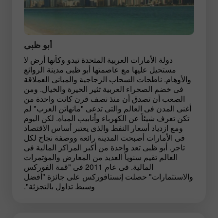
أبو ظبى
دولة الأمارات العربية المتحدة تبدو وكأنها أرض لا
مستحيل عليها مع عاصمتها أبو ظبى مدينة الروائع
والأوهام. ناطحات السحاب الزجاجية والمبانى العملاقة
فى خضم الصحراء العربية تثير الحيرة والخيال. ومن
الصعب أن تصدق أن منذ نصف قرن كانت واحدة من
أغنى المدن فى العالم والتى تدعى "مانهاتن العرب" لم
تكن تعرف شيئاً عن الكهرباء وأنابيب المياه. لكن اليوم
ومع ازدياد أسعار النفط والذى يعتبر أساس الاقتصاد
فى الأمارات أصبحت المدينة رائعة ووصفة نجاح لكل
تاجر. أبو ظبى تعد واحدة من أكبر المراكز المالية فى
العالم تقيم سنوياً العديد من المعارض والمؤتمرات
المالية. فى عام 2011 فى "قمة الفوركس
والاستثمارات" حصلت إنستافوركس على جائزة "أفضل
وسيط تداول بالتجزئة".