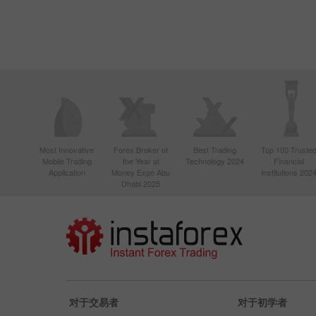
Most Innovative
Forex Broker of
Best Trading
Top 100 Truste
Mobile Trading
the Year at
Technology 2024
Financial
Application
Money Expo Abu
Institutions 202
Dhabi 2025
对于交易者
对于初学者