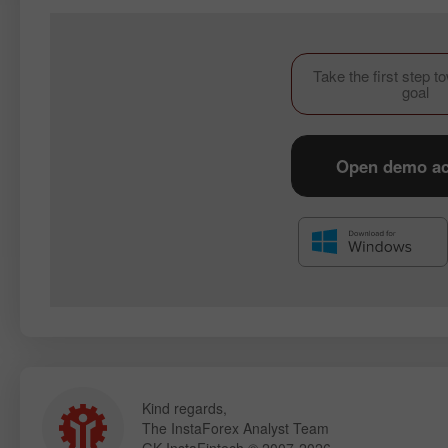
Take the first step t
goal
Open demo a
Kind regards,
The InstaForex Analyst Team
GK InstaFintech © 2007-2026