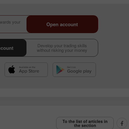
owards your
Open account
Develop your trading skills
ccount
without risking your money
To the list of articles in
the section