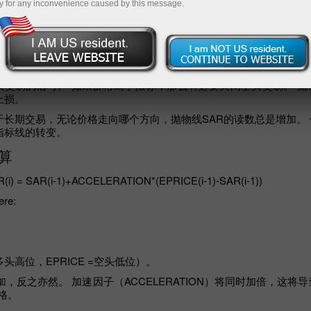
y for any inconvenience caused by this message.
物面SAR在价格横穿其线后发生变化。 因此，该指标的进一步读数
。 与此同时，前一时期的高点和低点成为起点。 抛物线SAR的反
格已经进入平淡的市场。
指标使交易者能够尽可能准确地定义入口点。 如果价格跌破指标线
头交易的信号。 如果价格高于指标，那么有必要关闭空头交易。 抛
止损。
于长期交易，无论价格走向哪个方向，抛物线SAR的读数总是增加。
指标线的转变。
算
(i) = SAR(i-1)+ACCELERATION*(EPRICE(i-1)-SAR(i-1))
re:
 =多头高位，EPRICE =空头低位）。
反之亦然。 加速因子（ACCELERATION）将同时加倍，这将导
格。