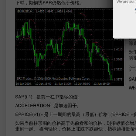
下时，抛物线SAR仍然低于价格。
We are sorr
抛
侧
价
该
多
踪
对
响
计
SAR
Whe
SAR(i-1) - 是前一栏中指标的值;
ACCELERATION - 是加速因子;
EPRICE(i-1) - 是上一期间的最高（最低）价格（EPRICE
如果当前柱形图的价格高于先前看涨的价格，则指标值会增加，
走到一起。 换句话说，价格上涨或下跌越快，指标越接近价