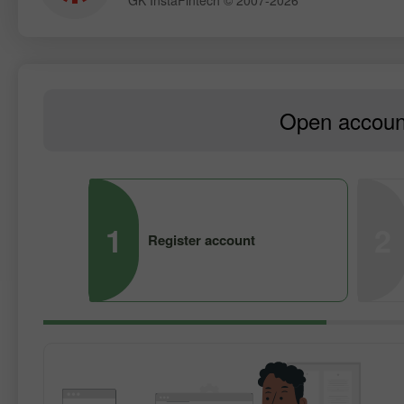
Open account
1
2
Register account