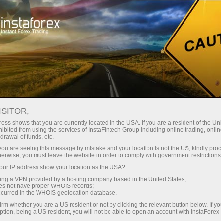
支持
即时开户
交易平台
入金/
初学者
投资者
对于合作伙伴
广告
置和应用
ISITOR,
ess shows that you are currently located in the USA. If you are a resident of the Uni
线SAR指标：描述，设置和应用
ibited from using the services of InstaFintech Group including online trading, online
drawal of funds, etc.
k you are seeing this message by mistake and your location is not the US, kindly pro
 account
Open demo account
herwise, you must leave the website in order to comply with government restrictions
ur IP address show your location as the USA?
sing a VPN provided by a hosting company based in the United States;
oes not have proper WHOIS records;
occurred in the WHOIS geolocation database.
irm whether you are a US resident or not by clicking the relevant button below. If y
ption, being a US resident, you will not be able to open an account with InstaForex
市场看跌趋势盛行时，指标通常位于图表价格之上。 反之亦然，当