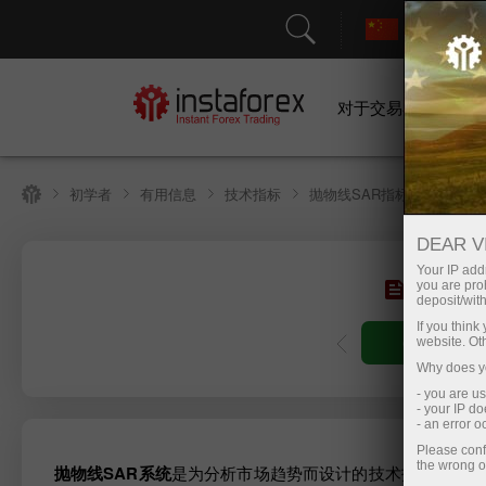
对于交易者
初学者
有用信息
技术指标
抛物线SAR指标：描述，设
DEAR V
Your IP addr
抛物
you are proh
deposit/with
If you thin
Open trading
website. Ot
Why does yo
- you are u
- your IP d
- an error 
Please conf
the wrong o
抛物线SAR系统
是为分析市场趋势而设计的技术指标。 当