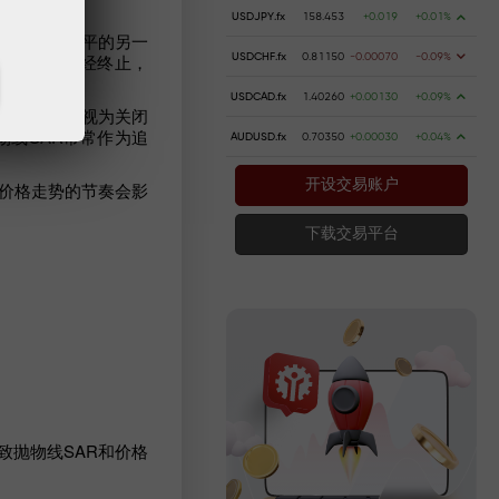
USDJPY.fx
158.453
+0.019
+0.01%
将位于价格水平的另一
转表明趋势已经终止，
USDCHF.fx
0.81150
-0.00070
-0.09%
USDCAD.fx
1.40260
+0.00130
+0.09%
，则应该将其视为关闭
物线SAR常常作为追
AUDUSD.fx
0.70350
+0.00030
+0.04%
开设交易账户
 价格走势的节奏会影
下载交易平台
致抛物线SAR和价格