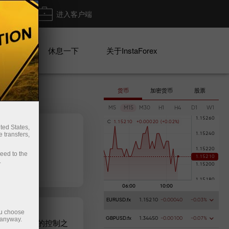
出金
进入客户端
系列
休息一下
关于InstaForex
货币
加密货币
股票
M5
M15
M30
H1
H4
D1
W1
C
1
.
1
5
2
1
0
+
0
.
0
0
0
2
0
(
+
0
.
0
2
%
)
ted States,
 transfers,
ceed to the
Deposit m
.
EURUSD.fx
1.15210
-0.00040
-0.03%
ou choose
 anyway.
GBPUSD.fx
1.34450
-0.00100
-0.07%
市场处于牛市的控制之