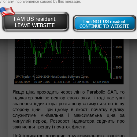
y for any inconvenience caused by this message.
Якщо ціна проходить через лінію Parabolic SAR, то
індикатор змінює вектор свого руху, і тоді наступні
значення індикатора розташовуватимуться по іншу
сторону ціни. При цьому в якості початку відліку
служитиме мінімальна і максимальна ціна за
минулий період. Розворот індикатора свідчить про
закінчення тренду і початок флета.
Цей індикатор дозволяє з максимальною точністю