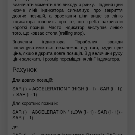
визначати моменти для виходу з ринку. Падіння ціни
нижче лінії індикатора сигналізує про закриття
довгих позицій, а зростання ціни вище за лінію
індикатора говорить про те, що треба закривати
короткі позиції. Часто індикатор виступає лінією
того, що ковзає стопа (trailing stop).
Значення індикатора Параболик завжди
підвищуватиметься незалежно від того, куди піде
ціна, якщо відкрита довга позиція. Від величини руху
ціни залежить і розмір переміщення лінії індикатора.
Рахунок
Для довгих позицій:
SAR (i) = ACCELERATION * (HIGH (i - 1) - SAR (i - 1))
+ SAR (i - 1)
Для коротких позицій:
SAR (i) = ACCELERATION * (LOW (i - 1) - SAR (i - 1)) -
SAR (i - 1)
де:
SAR (i - 1) - значення індикатора Parabolic SAR на