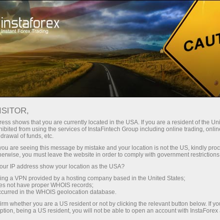
Початківцям
Корисне
Технічні індикатори
Індикатор Parabolic Sar
ISITOR,
ess shows that you are currently located in the USA. If you are a resident of the Uni
Індикатор Parabolic Sar
ibited from using the services of InstaFintech Group including online trading, online
drawal of funds, etc.
k you are seeing this message by mistake and your location is not the US, kindly pro
herwise, you must leave the website in order to comply with government restrictions
ur IP address show your location as the USA?
Індикатор Parabolic SAR
- технічний індикатор
sing a VPN provided by a hosting company based in the United States;
"Параболічна система SAR", розроблений для
oes not have proper WHOIS records;
аналізу трендових ринків. Індикатор наноситься на
occurred in the WHOIS geolocation database.
ціновий графік і знаходиться вище за ціну, якщо на
irm whether you are a US resident or not by clicking the relevant button below. If y
ринку переважають "ведмеді" (Down Trend), і нижче
ption, being a US resident, you will not be able to open an account with InstaForex
ціни, якщо переважають "бики" (Up Trend).