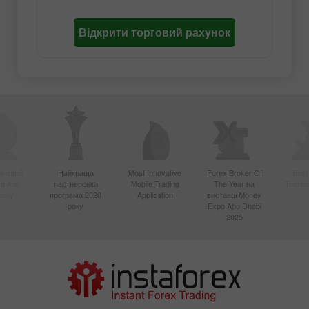
Відкрити торговий рахунок
вніший
Найкраща
Most Innovative
Forex Broker Of
Best
в Азії
партнерська
Mobile Trading
The Year на
Techno
року
програма 2020
Application
виставці Money
року
Expo Abu Dhabi
2025