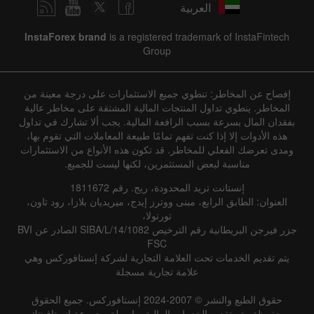
العربية
InstaForex brand
is a registered trademark of InstaFintech
Group
إفصاح عن المخاطر: تنطوي جميع الاستثمارات على درجة معينة من
المخاطر. ينطوي تداول المنتجات المالية المشتقة على مخاطر عالية
بفقدان المال بسرعة بسبب الرافعة المالية. يجب ألا تشارك في تداول
هذه الأدوات إلا إذا كنت تفهم تمامًا طبيعة المعاملات التي تقوم بها،
ومدى تعرضك الفعلي للمخاطر. قد تكون هذه الأنواع من الاستثمارات
مناسبة لبعض المستثمرين، لكنها ليست للجميع.
إنستانت تريد المحدودة، ريج. رقم 1811672
العنوان: الطابق الرابع، مبنى ووترز إيدج، ميريديان بلازا، رود تاون،
تورتولا،
جزر فيرجن البريطانية رقم الترخيص SIBA/L/14/1082 الصادر عن BVI
FSC
يتم تقديم الخدمات تحت العلامة التجارية لشركة إنستافوركس وهي
علامة تجارية مسجلة
حقوق الطبع والنشر © 2007-2024 إنستافوركس. جميع الحقوق
محفوظة. يتم تقديم الخدمات المالية بواسطة مجموعة إنستافينتك.