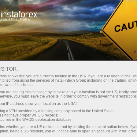
للمبتدئين
معلومات مفيدة
المؤشرات الفنية
مؤشر الباربوليك سار: وصفه وإعداداته وتطبيقه
ISITOR,
ess shows that you are currently located in the USA. If you are a resident of the Uni
مؤشر الباربوليك سار: وصفه وإعداداته
ibited from using the services of InstaFintech Group including online trading, online
drawal of funds, etc.
وتطبيقه
k you are seeing this message by mistake and your location is not the US, kindly pro
herwise, you must leave the website in order to comply with government restrictions
ur IP address show your location as the USA?
sing a VPN provided by a hosting company based in the United States;
نظام
الباربوليك سار
هو المؤشر الفني الرامي إلى تحليل
oes not have proper WHOIS records;
occurred in the WHOIS geolocation database.
اتجاهات السوق. عادة ما يقع المؤشر فوق السعر على
irm whether you are a US resident or not by clicking the relevant button below. If y
الرسم البياني عندما يسود الاتجاه الهبوطي في السوق.
ption, being a US resident, you will not be able to open an account with InstaForex
وبالعكس، يبقى الباربوليك سار أسفل السعر عندما يسود