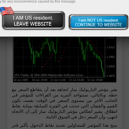
y for any inconvenience caused by this message.
الاتجاه الصعودي في السوق.
يغير مؤشر الباربوليك سار اتجاهه بعد أن يتقاطع السعر مع
خطه. وبالتالي، ستتواجد المزيد من القراءات للمؤشر في
الجانب الآخر من مستوى السعر. في الوقت نفسه، تكون
القمم والقيعان التي حدثت في الفترة السابقة بمثابة نقاط
انطلاق. يشير انعكاس مؤشر الباربوليك سار إلى أن الاتجاه
انتهى، وأن السعر دخل في السوق الثابتة.
يتيح هذا المؤشر للمتداولين تحديد نقاط الدخول بأكبر قدر