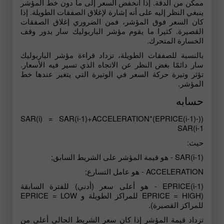
ممكن من الدقة. إذا انخفض السعر إلى ما دون خط المؤشر
ينبغي النظر إليه على أنه إشارة لإغلاق الصفقات الطويلة. إذا
كان السعر فوق المؤشر، فمن الضروري إغلاق الصفقات
القصيرة. كثيرا ما يقوم مؤشر الباربوليك سار بدور وقف
الخسارة المتحرك.
بالنسبة للصفقات الطويلة، تزداد قراءة مؤشر الباربوليك
سار دائمًا بغض النظر عن الاتجاه الذي تسير فيه الأسعار.
تؤثر وتيرة حركة السعر في الوتيرة التي يتغير عندها خط
المؤشر.
حسابه
((SAR(i) = SAR(i-1)+ACCELERATION*(EPRICE(i-1)-
SAR(i-1
حيث:
(SAR(i-1 - هو قيمة المؤشر على الشريط السابق;
ACCELERATION - هو عامل التسارع;
(EPRICE(i-1 - هو أعلى سعر (أدني) للفترة السابقة
(EPRICE = HIGH للمراكز الطويلة و EPRICE = LOW
للمراكز القصيرة).
تزداد قيمة المؤشر إذا كان سعر الشريط الحالي أعلى من