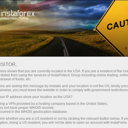
Tentang InstaForex
Berita Perusahaan
PERUBAHAN JAM TRADING
ISITOR,
TANGGAL 3 JULI 2020
ess shows that you are currently located in the USA. If you are a resident of the Uni
ibited from using the services of InstaFintech Group including online trading, online
MENJELANG HARI
drawal of funds, etc.
k you are seeing this message by mistake and your location is not the US, kindly pro
KEMERDEKAAN
herwise, you must leave the website in order to comply with government restrictions
ur IP address show your location as the USA?
sing a VPN provided by a hosting company based in the United States;
oes not have proper WHOIS records;
occurred in the WHOIS geolocation database.
ng
irm whether you are a US resident or not by clicking the relevant button below. If y
ption, being a US resident, you will not be able to open an account with InstaForex