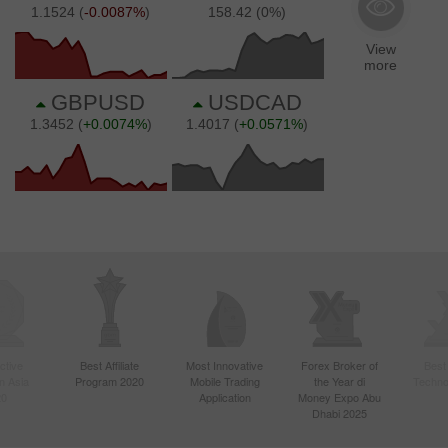
ctive
Best Affiliate
Most Innovative
Forex Broker of
Best
n Asia
Program 2020
Mobile Trading
the Year di
Techno
20
Application
Money Expo Abu
Dhabi 2025