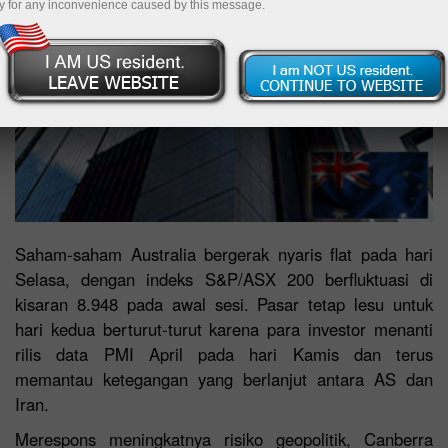
y for any inconvenience caused by this message.
Saham-saham Australia bergerak nyaris flat pada hari
Selasa, dengan indeks S&P/ASX 200 berfluktuasi di
kisaran 8.948 pada awal sesi. Pasar tetap lesu untuk
hari kedua berturut-turut karena para investor menanti
rilis data PMI April pada hari Kamis dan terus
memantau ketegangan yang berlanjut antara AS dan
Iran.
Merespons meningkatnya risiko geopolitik, Canberra