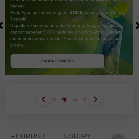
banyak!
Pada Agustus kami mengundi
$1000
dalam promo Chancy
Deposit!
Dapatkan kesempatan untuk menang dengan melakukan
deposit sebesar $3000 pada akun trading Anda. Setelah
memenuhi persyaratan ini, Anda telah menjadi partisipan
DAPATKAN BONUS
promo.
GABUNG KONTES
GABUNG KONTES
GABUNG KONTES