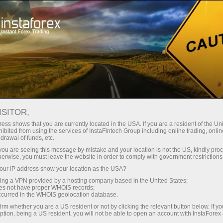
Untuk Traders
Berita Pasar Forex
ISITOR,
21.04.2026
00:54:39
UTC+00
SAHAM AUSTRALIA LESU
ess shows that you are currently located in the USA. If you are a resident of the Uni
ibited from using the services of InstaFintech Group including online trading, online
drawal of funds, etc.
MENJELANG RILIS DATA PMI
k you are seeing this message by mistake and your location is not the US, kindly pro
herwise, you must leave the website in order to comply with government restrictions
ur IP address show your location as the USA?
sing a VPN provided by a hosting company based in the United States;
oes not have proper WHOIS records;
occurred in the WHOIS geolocation database.
irm whether you are a US resident or not by clicking the relevant button below. If y
ption, being a US resident, you will not be able to open an account with InstaForex