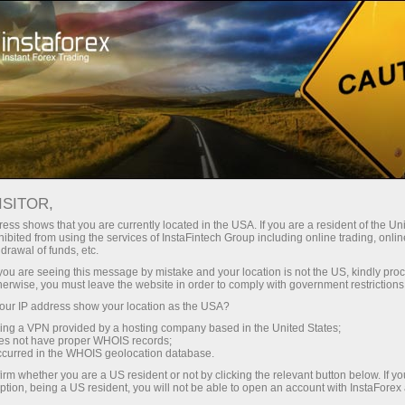
Untuk Pedagang
Berita Pasaran Forex
ISITOR,
21.04.2026
00:54:39
UTC+00
SAHAM AUSTRALIA MENDATAR
ess shows that you are currently located in the USA. If you are a resident of the Uni
ibited from using the services of InstaFintech Group including online trading, online
drawal of funds, etc.
MENJELANG BACAAN PMI
k you are seeing this message by mistake and your location is not the US, kindly pro
herwise, you must leave the website in order to comply with government restrictions
ur IP address show your location as the USA?
sing a VPN provided by a hosting company based in the United States;
oes not have proper WHOIS records;
occurred in the WHOIS geolocation database.
irm whether you are a US resident or not by clicking the relevant button below. If y
ption, being a US resident, you will not be able to open an account with InstaForex