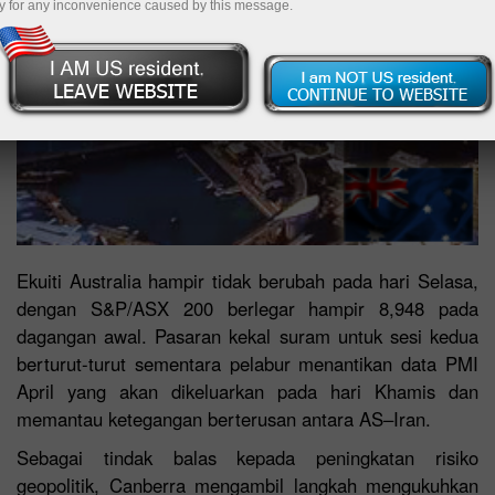
y for any inconvenience caused by this message.
Ekuiti Australia hampir tidak berubah pada hari Selasa,
dengan S&P/ASX 200 berlegar hampir 8,948 pada
dagangan awal. Pasaran kekal suram untuk sesi kedua
berturut-turut sementara pelabur menantikan data PMI
April yang akan dikeluarkan pada hari Khamis dan
memantau ketegangan berterusan antara AS–Iran.
Sebagai tindak balas kepada peningkatan risiko
geopolitik, Canberra mengambil langkah mengukuhkan