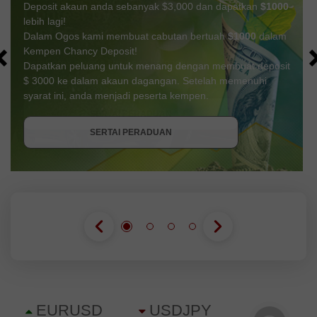
Deposit akaun anda sebanyak $3,000 dan dapatkan
$1000
lebih lagi!
Dalam Ogos kami membuat cabutan bertuah
$1000
dalam
Kempen Chancy Deposit!
Dapatkan peluang untuk menang dengan membuat deposit
$ 3000 ke dalam akaun dagangan. Setelah memenuhi
syarat ini, anda menjadi peserta kempen.
DAPATKAN BONUS
SERTAI PERADUAN
SERTAI PERADUAN
SERTAI PERADUAN