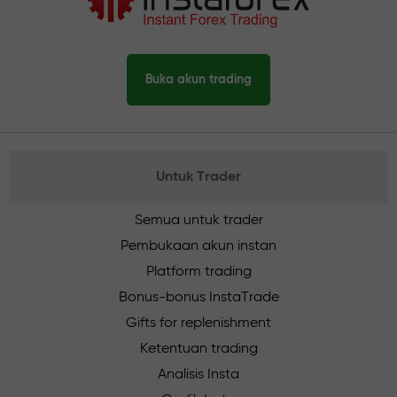
Buka akun trading
Untuk Trader
Semua untuk trader
Pembukaan akun instan
Platform trading
Bonus-bonus InstaTrade
Gifts for replenishment
Ketentuan trading
Analisis Insta