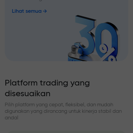
Lihat semua
Platform trading yang
disesuaikan
Pilih platform yang cepat, fleksibel, dan mudah
digunakan yang dirancang untuk kinerja stabil dan
andal