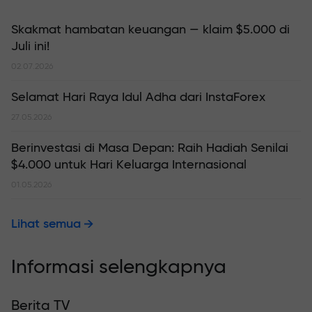
Skakmat hambatan keuangan — klaim $5.000 di
Juli ini!
02.07.2026
Selamat Hari Raya Idul Adha dari InstaForex
27.05.2026
Berinvestasi di Masa Depan: Raih Hadiah Senilai
$4.000 untuk Hari Keluarga Internasional
01.05.2026
Lihat semua
Informasi selengkapnya
Berita TV