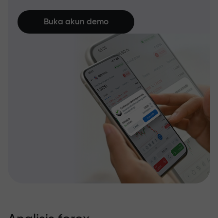
Buka akun demo