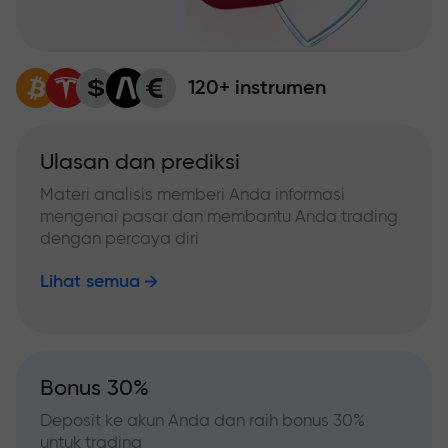
120+ instrumen
Ulasan dan prediksi
Materi analisis memberi Anda informasi
mengenai pasar dan membantu Anda trading
dengan percaya diri
Lihat semua
Bonus 30%
Deposit ke akun Anda dan raih bonus 30%
untuk trading