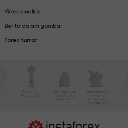
Video analisis
Berita dalam gambar
Forex humor
ctive
Best Affiliate
Most Innovative
Forex Broker of
Best
n Asia
Program 2020
Mobile Trading
the Year di
Tec
20
Application
Money Expo
Abu Dhabi 2025