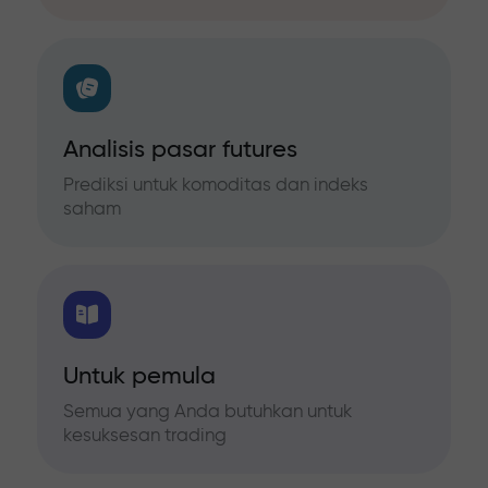
Analisis pasar futures
Prediksi untuk komoditas dan indeks
saham
Untuk pemula
Semua yang Anda butuhkan untuk
kesuksesan trading