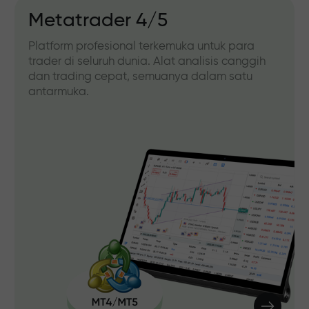
Metatrader 4/5
Platform profesional terkemuka untuk para
trader di seluruh dunia. Alat analisis canggih
dan trading cepat, semuanya dalam satu
antarmuka.