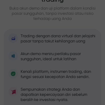
Buka akun demo dan uji platform dalam kondisi
pasar sungguhan, tanpa investasi atau risiko
terhadap uang Anda
Trading dengan dana virtual dan jelajahi
pasar tanpa takut kehilangan uang
Akun demo meniru perilaku pasar
sungguhan, ideal untuk latihan
Kenali platform, instrumen trading, dan
fungsi sesuai kecepatan Anda sendiri.
Sempurnakan strategi Anda dan
dapatkan kepercayaan diri sebelum
beralih ke investasi nyata.