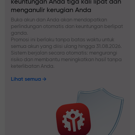
keuntungan Anda tiga kali lipat dan
menganulir kerugian Anda
Buka akun dan Anda akan mendapatkan
perlindungan otomatis dan keuntungan berlipat
ganda.
Promosi ini berlaku tanpa batas waktu untuk
semua akun yang diisi ulang hingga 31.08.2026.
Sistem berjalan secara otomatis: mengurangi
risiko dan membantu meningkatkan hasil tanpa
keterlibatan Anda.
Lihat semua