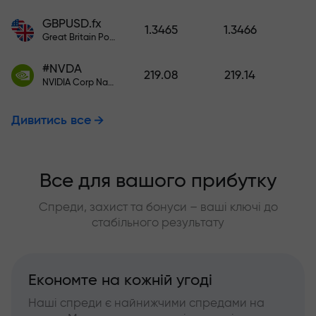
GBPUSD.fx
1.3465
1.3466
Great Britain Pound vs US Dollar
#NVDA
219.08
219.14
NVIDIA Corp Nasdaq Stock Exchange (Nasdaq) USD
Дивитись все
Все для вашого прибутку
Спреди, захист та бонуси – ваші ключі до
стабільного результату
Економте на кожній угоді
Наші спреди є найнижчими спредами на