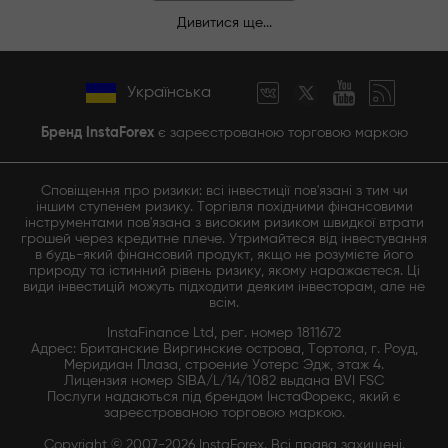
Дивитися ще...
Українська
Бренд InstaForex
є зареєстрованою торговою маркою
Сповіщення про ризики: всі інвестиції пов'язані з тим чи
іншим ступенем ризику. Торгівля похідними фінансовими
інструментами пов'язана з високим ризиком швидкої втрати
грошей через кредитне плече. Утримайтеся від інвестування
в будь-який фінансовий продукт, якщо не розумієте його
природу та істинний рівень ризику, якому наражаєтеся. Ці
види інвестицій можуть підходити деяким інвесторам, але не
всім.
InstaFinance Ltd, рег. номер 1811672
Адрес: Британские Виргинские острова, Тортола, г. Роуд,
Меридиан Плаза, строение Уотерс Эдж, этаж 4.
Лицензия номер SIBA/L/14/1082 выдана BVI FSC
Послуги надаються під брендом ІнстаФорекс, який є
зареєстрованою торговою маркою.
Copyright © 2007-2026 InstaForex. Всі права захищені.