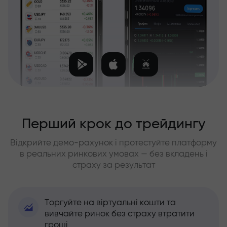
Перший крок до трейдингу
Відкрийте демо-рахунок і протестуйте платформу
в реальних ринкових умовах — без вкладень і
страху за результат
Торгуйте на віртуальні кошти та
вивчайте ринок без страху втратити
гроші