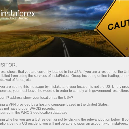
Мінімальні спреди - максимум
вигоди
ISITOR,
ess shows that you are currently located in the USA. If you are a resident of the Uni
Бонус 30% на кожен депозит
ibited from using the services of InstaFintech Group including online trading, online
З InstaForex ви отримуєте доступ
drawal of funds, etc.
до дійсно конкурентних
k you are seeing this message by mistake and your location is not the US, kindly pro
можливостей: кредитне плече до
herwise, you must leave the website in order to comply with government restrictions
1:5000, одні з найкращих
ur IP address show your location as the USA?
Швидкість
спредів та комісій на ринку, а
sing a VPN provided by a hosting company based in the United States;
також привабливі умови для
oes not have proper WHOIS records;
у трейдингу і на трасі
occurred in the WHOIS geolocation database.
торгівлі акціями та індексами
irm whether you are a US resident or not by clicking the relevant button below. If y
ption, being a US resident, you will not be able to open an account with InstaForex
Ваш особистий джекпот подарунків
Ми розробили бонусну систему,