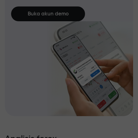
Buka akun demo