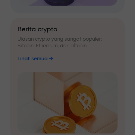
Berita crypto
Ulasan crypto yang sangat populer:
Bitcoin, Ethereum, dan altcoin
Lihat semua