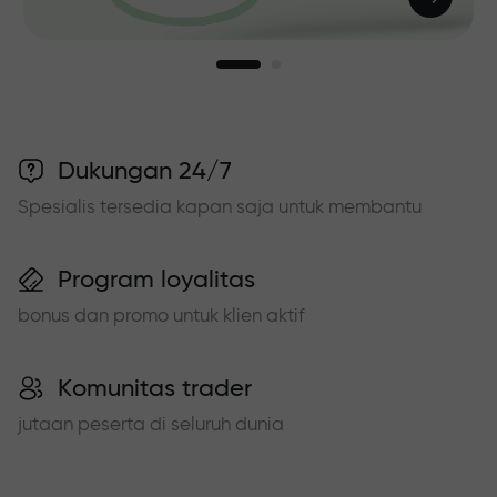
Dukungan 24/7
Spesialis tersedia kapan saja untuk membantu
Program loyalitas
bonus dan promo untuk klien aktif
Komunitas trader
jutaan peserta di seluruh dunia