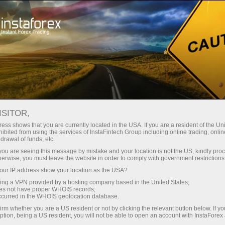
Spread
kecil — keuntungan besar
ISITOR,
ess shows that you are currently located in the USA. If you are a resident of the Uni
Bonus 30%
ibited from using the services of InstaFintech Group including online trading, online
Dengan InstaForex, Anda
drawal of funds, etc.
mendapatkan akses ke peluang
untuk setiap deposit
k you are seeing this message by mistake and your location is not the US, kindly pro
yang benar-benar kompetitif:
herwise, you must leave the website in order to comply with government restrictions
leverage hingga 1:5.000, spread
ur IP address show your location as the USA?
Kecepatan
dan komisi terbaik di pasar, dan
sing a VPN provided by a hosting company based in the United States;
kondisi yang menguntungkan
oes not have proper WHOIS records;
dalam trading dan di track balap
occurred in the WHOIS geolocation database.
untuk trading saham dan indeks.
irm whether you are a US resident or not by clicking the relevant button below. If y
ption, being a US resident, you will not be able to open an account with InstaForex
Jackpot hadiah pribadi Anda
Kami telah mengembangkan