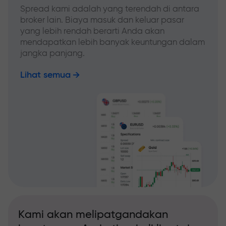
Spread kami adalah yang terendah di antara
broker lain. Biaya masuk dan keluar pasar
yang lebih rendah berarti Anda akan
mendapatkan lebih banyak keuntungan dalam
jangka panjang.
Lihat semua
Kami akan melipatgandakan