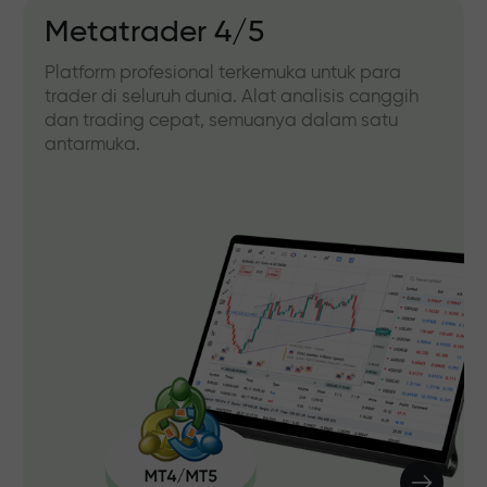
Metatrader 4/5
Platform profesional terkemuka untuk para
trader di seluruh dunia. Alat analisis canggih
dan trading cepat, semuanya dalam satu
antarmuka.