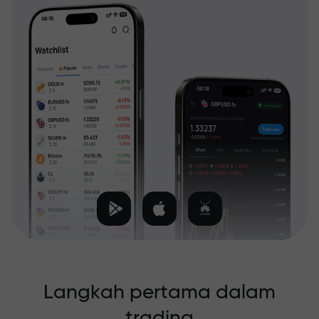
Langkah pertama dalam
trading