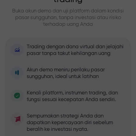
Buka akun demo dan uji platform dalam kondisi
pasar sungguhan, tanpa investasi atau risiko
terhadap uang Anda
Trading dengan dana virtual dan jelajahi
pasar tanpa takut kehilangan uang
Akun demo meniru perilaku pasar
sungguhan, ideal untuk latihan
Kenali platform, instrumen trading, dan
fungsi sesuai kecepatan Anda sendiri.
Sempurnakan strategi Anda dan
dapatkan kepercayaan diri sebelum
beralih ke investasi nyata.