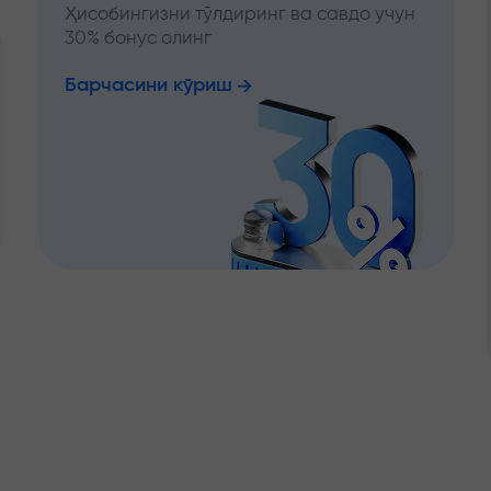
Ҳисобингизни тўлдиринг ва савдо учун
30% бонус олинг
Барчасини кўриш