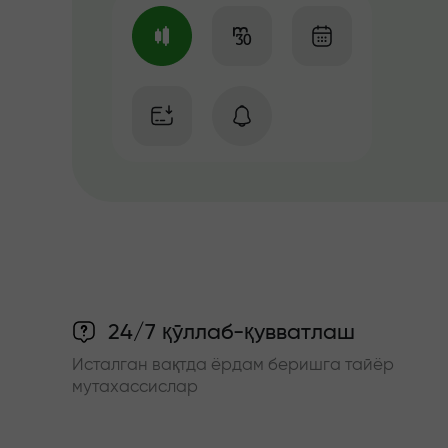
24/7 қўллаб-қувватлаш
Исталган вақтда ёрдам беришга тайёр
мутахассислар