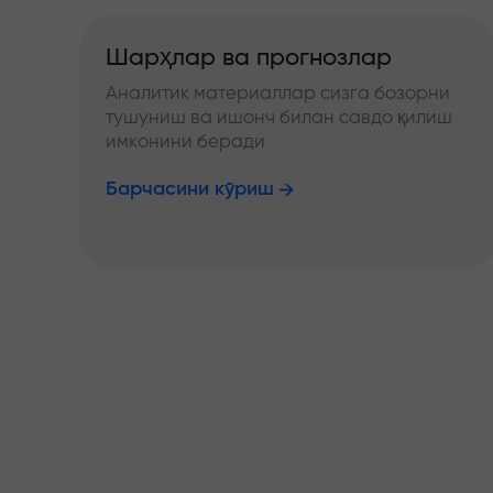
Шарҳлар ва прогнозлар
Аналитик материаллар сизга бозорни
тушуниш ва ишонч билан савдо қилиш
имконини беради
Барчасини кўриш