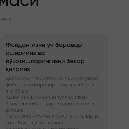
ммаси
алити
Фойдангизни уч баравар
оширимиз ва
йўқотишларингизни бекор
қиламиз
Ҳисоб очинг ва автоматик ҳимоя ҳамда
фойдани уч баравар ошириш имконига
эга бўлинг.
Акция 31.08.2026 гача тўлдирилган
барча ҳисоблар учун муддатсиз амал
қилади.
Тизим автоматик ишлайди: у рискларни
камайтиради ва сизнинг