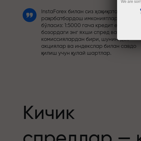
We are sorr
InstaForex билан сиз ҳақиқатан
рақобатбардош имкониятларга эга
бўласиз: 1:5000 гача кредит елкаси,
бозордаги энг яхши спред ва
комиссиялардан бири, шунингдек
акциялар ва индекслар билан савдо
қилиш учун қулай шартлар.
Биз савдони янада жозибадор
қиладиган бонус тизимини ишлаб
чиқдик. Ҳар бир InstaForex мижози ўз
депозитига 30% гача бонус олиши ва
бошқа акциялар ҳамда махсус
таклифлардан фойдаланиши мумкин.
Кичик
Трассадаги тезлик ва савдо тезлиги
спредлар — 
бир хил қадриятларни баҳам кўради.
Aleš Loprais савдо оламига интилиш в