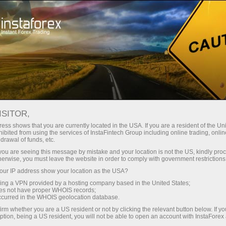
Ҳисоб-варағини тез очиш
Савдо платформаси
Энди иш
Инвесторлар
шлаётганлар
Промоак
Ҳамкорлар учун
учун
учун
staFo
ISITOR,
ess shows that you are currently located in the USA. If you are a resident of the Uni
ibited from using the services of InstaFintech Group including online trading, online
drawal of funds, etc.
k you are seeing this message by mistake and your location is not the US, kindly pro
herwise, you must leave the website in order to comply with government restrictions
ur IP address show your location as the USA?
sing a VPN provided by a hosting company based in the United States;
oes not have proper WHOIS records;
occurred in the WHOIS geolocation database.
irm whether you are a US resident or not by clicking the relevant button below. If y
ption, being a US resident, you will not be able to open an account with InstaForex