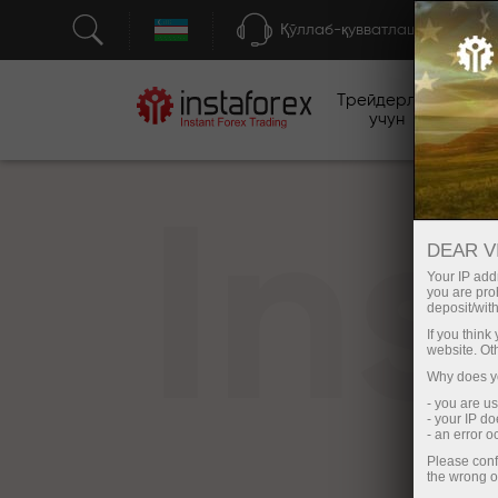
Қўллаб-қувватлаш
Трейдерлар
бо
учун
In
DEAR V
Your IP addr
you are proh
deposit/with
If you thin
website. Ot
Why does yo
- you are u
- your IP d
- an error 
Please conf
the wrong o