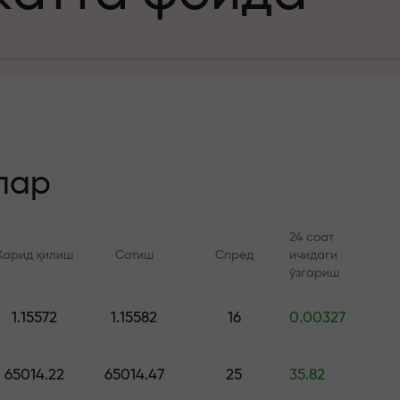
а
зит учун
й
лар
24 соат
Харид қилиш
Сотиш
Спред
ичидаги
 тезлик
ўзгариш
Онлайн курслар
FX.CO билан ан
и
1.15572
1.15582
16
0.00327
а жекпоти
Савдони нолдан ўрганинг —
Forex, крипто ва Фь
барча даражалар учун
бўйича кунлик прог
65014.22
65014.47
25
35.82
курслар ва вебинарлар