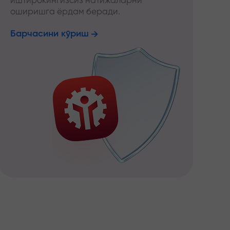
иштирокингизсиз натижаларни
оширишга ёрдам беради.
Барчасини кўриш