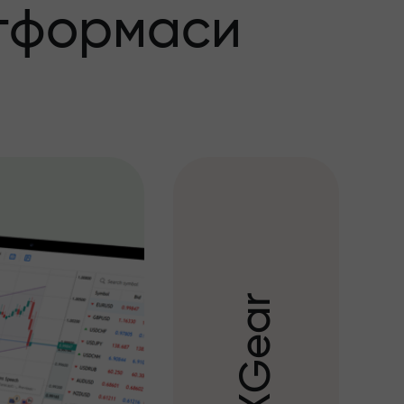
тформаси
r
a
e
G