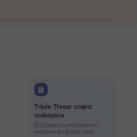
алитика
Triple Three: совға
Трей
лойиҳаси
бону
ючерс
нозлар
$333 дан бошлаб депозит
InstaF
киритинг ва $1,500 гача
иштиро