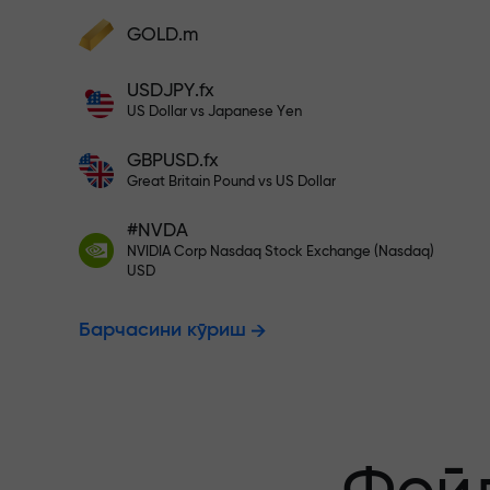
фойдангизни оширинг
Ҳисобингизни $333 билан тўлди
GOLD.m
Ҳисобни тўлдиринг ва
депозитингиздан 1 000 марта катта
Рисксиз савд
USDJPY.fx
бонус олинг. X1000 хато эмас. Депозит
US Dollar vs Japanese Yen
қанча катта бўлса, мультипликатор
шунча юқори бўлади.
GBPUSD.fx
фойдангиз к
Great Britain Pound vs US Dollar
#NVDA
NVIDIA Corp Nasdaq Stock Exchange (Nasdaq)
X1000 гача 
USD
Барчасини кўриш
энг катта му