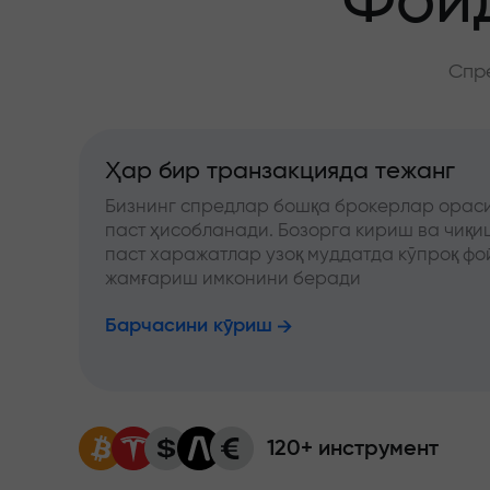
Фойд
Спре
Ҳар бир транзакцияда тежанг
Бизнинг спредлар бошқа брокерлар ораси
паст ҳисобланади. Бозорга кириш ва чиқ
паст харажатлар узоқ муддатда кўпроқ фо
жамғариш имконини беради
Барчасини кўриш
120+ инструмент