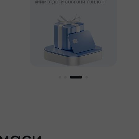
қийматдаги совғани танланг
фойда
ни танланг
ги