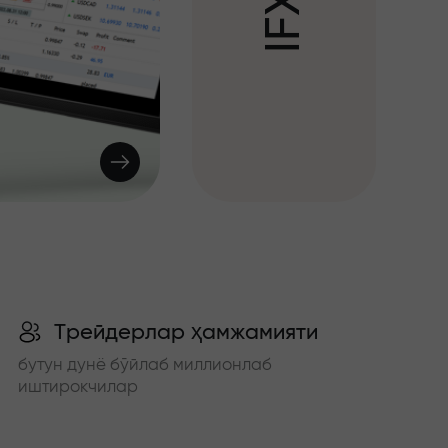
X
F
I
Трейдерлар ҳамжамияти
бутун дунё бўйлаб миллионлаб
иштирокчилар