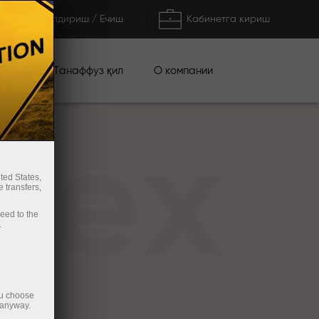
Тўлдириш / Ечиш
Кабинетга кириш
циялар
О компании
Танаффуз қил
rex
ted States,
 transfers,
ceed to the
.
ou choose
 anyway.