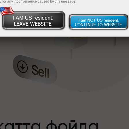
y for any inconvenience caused by this message.
катта фойда
а