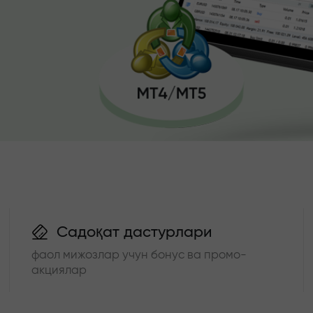
Садоқат дастурлари
фаол мижозлар учун бонус ва промо-
акциялар