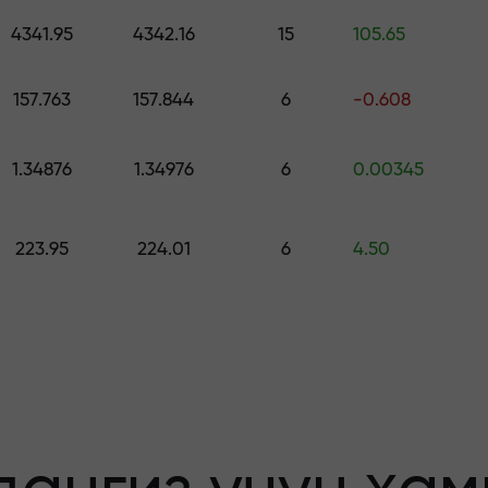
ринг — $1,500 гача қийматдаги совға
4341.95
4342.16
15
105.65
о қилинг —
157.763
157.844
6
-0.608
1.34876
1.34976
6
0.00345
афолатланади
223.95
224.01
6
4.50
бонус — бозорда
льтипликатор