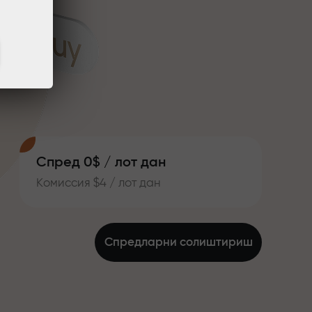
Спред 0$ / лот дан
Комиссия $4 / лот дан
Спредларни солиштириш