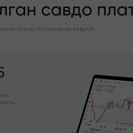
ган савдо пла
нган тезкор, мослашувчан ва қулай
5
итик
 битта