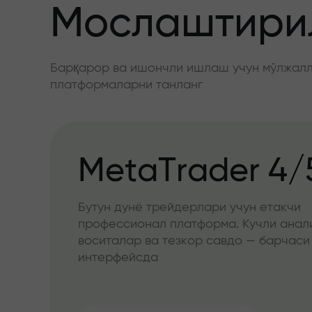
Мослаштирил
Барқарор ва ишончли ишлаш учун мўлжалла
платформаларни танланг
MetaTrader 4/
Бутун дунё трейдерлари учун етакчи
профессионал платформа. Кучли анал
воситалар ва тезкор савдо — барчаси
интерфейсда