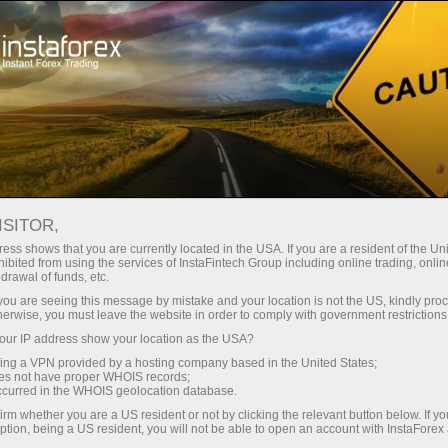
Pembukaan akun instan
Platform Trading
ntuk Pemula
Untuk Investor
Untuk Mitra
Pro
staFo
ISITOR,
ess shows that you are currently located in the USA. If you are a resident of the Uni
ibited from using the services of InstaFintech Group including online trading, online
drawal of funds, etc.
k you are seeing this message by mistake and your location is not the US, kindly pro
herwise, you must leave the website in order to comply with government restrictions
ur IP address show your location as the USA?
sing a VPN provided by a hosting company based in the United States;
oes not have proper WHOIS records;
occurred in the WHOIS geolocation database.
irm whether you are a US resident or not by clicking the relevant button below. If y
ption, being a US resident, you will not be able to open an account with InstaForex