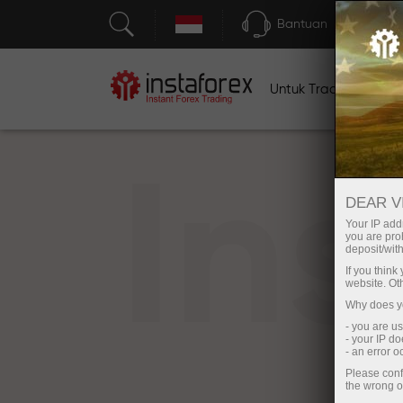
Bantuan
Untuk Traders
U
In
DEAR V
Your IP addr
you are proh
deposit/with
If you thin
website. Ot
Why does yo
- you are u
- your IP d
- an error 
Please conf
the wrong o