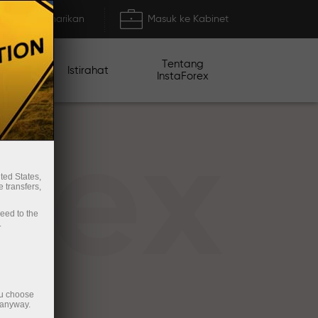
Deposit/Penarikan
Masuk ke Kabinet
Tentang
mo
Istirahat
InstaForex
rex
ted States,
 transfers,
ceed to the
.
ou choose
 anyway.