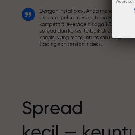
We are sorr
Dengan InstaForex, Anda mendapatkan
akses ke peluang yang benar-benar
kompetitif: leverage hingga 1:5.000,
spread dan komisi terbaik di pasar, dan
kondisi yang menguntungkan untuk
trading saham dan indeks.
Kami telah mengembangkan sistem
bonus yang membuat trading semakin
h
menarik. Setiap klien InstaForex dapat
menerima bonus hingga 30% dari deposi
mereka dan memanfaatkan promosi
serta penawaran spesial lainnya.
Spread
Kecepatan balap dan trading memiliki
kecil — keun
nilai yang sama. Aleš Loprais
menghadirkan unsur-unsur kecepatan