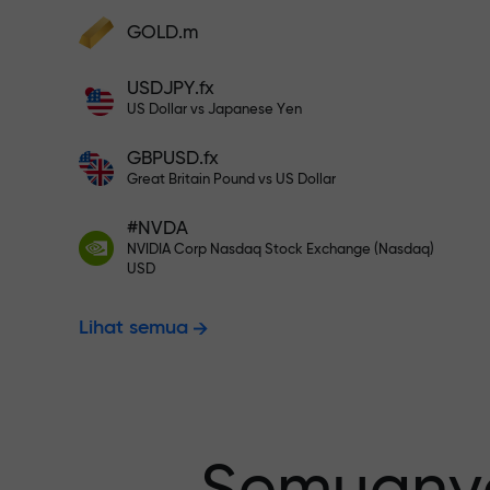
Deposit ke akun Anda $333 — pili
GOLD.m
Lakukan deposit dan terima bonus 1.000
kali lebih besar dari deposit Anda. X100
USDJPY.fx
Trading bebas
bukan salah ketik. Semakin besar
US Dollar vs Japanese Yen
depositnya, semakin tinggi
penggandanya.
GBPUSD.fx
menjamin pro
Great Britain Pound vs US Dollar
#NVDA
NVIDIA Corp Nasdaq Stock Exchange (Nasdaq)
Bonus hingga
USD
Lihat semua
pengganda t