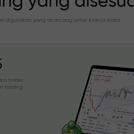
ing yang disesu
dah digunakan yang dirancang untuk kinerja stabil
5
ara trader
an trading
.