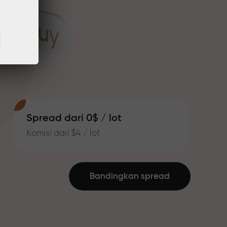
Spread dari 0$ / lot
Komisi dari $4 / lot
Bandingkan spread