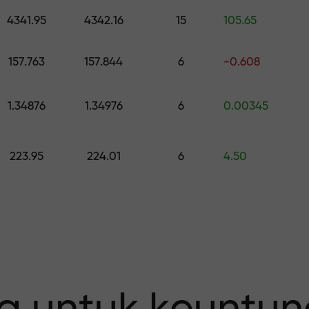
h hadiah senilai hingga $1,500
4341.95
4342.16
15
105.65
0
 risiko — kami
157.763
157.844
6
-0.608
1.34876
1.34976
6
0.00345
fit Anda
223.95
224.01
6
4.50
 X1000 —
erbesar pada p