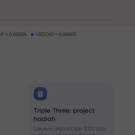
F = 0,00004
USDCAD = 0,00003
alap
 FX.CO
Triple Three: project
Bonus
hadiah
forex,
Ikuti p
tingka
Lakukan deposit dari $333 dan