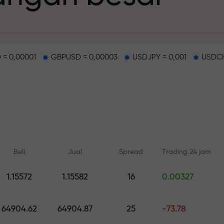
 = 0,00001
GBPUSD = 0,00003
USDJPY = 0,001
USDCH
deposit
g dan di track b
Beli
Jual
Spread
Trading 24 jam
n
1.15572
1.15582
16
0.00327
Pelatihan online
Analisis dengan
ah pribadi Anda
Belajar dari dasar — pelatihan
Prediksi harian untuk 
64904.62
64904.87
25
-73.78
dan webinar untuk semua level
crypto, and futures