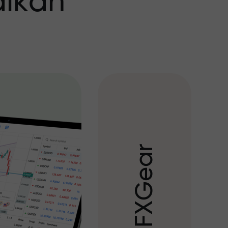
aikan
r
a
e
G
X
F