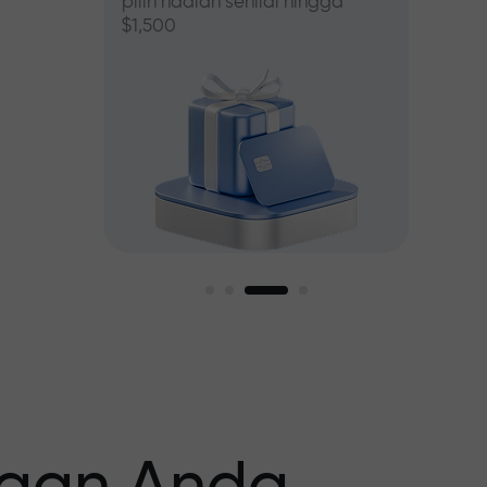
pilih hadiah senilai hingga
$1,500
asar