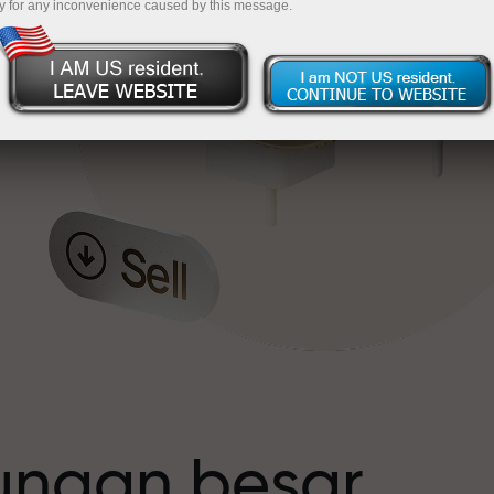
y for any inconvenience caused by this message.
t
tungan besar