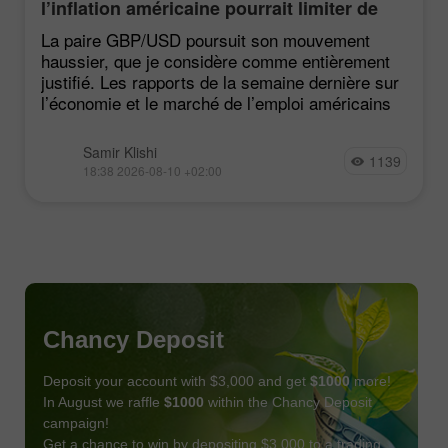
l’inflation américaine pourrait limiter de
nouveaux gains de la livre
La paire GBP/USD poursuit son mouvement
haussier, que je considère comme entièrement
justifié. Les rapports de la semaine dernière sur
l’économie et le marché de l’emploi américains
Samir Klishi
1139
18:38 2026-08-10 +02:00
Chancy Deposit
Deposit your account with $3,000 and get
$1000
more!
In August we raffle
$1000
within the Chancy Deposit
campaign!
Get a chance to win by depositing $3,000 to a trading