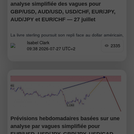
analyse simplifiée des vagues pour
GBP/USD, AUD/USD, USD/CHF, EUR/JPY,
AUD/JPY et EUR/CHF — 27 juillet
La livre sterling poursuit son repli face au dollar américain,
Isabel Clark
prolongeant la tendance baissière amorcée en janvier de
2335
09:38 2026-07-27 UTC+2
cette année. La contre-vague corrective est désormais
achevée. Depuis le 15 juillet
Prévisions hebdomadaires basées sur une
analyse par vagues simplifiée pour
EUR/USD, USD/JPY, GBP/JPY, USD/CAD,