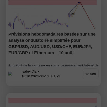
Prévisions hebdomadaires basées sur une
analyse ondulatoire simplifiée pour
GBP/USD, AUD/USD, USD/CHF, EUR/JPY,
EUR/GBP et Ethereum – 10 août
Au début de la semaine en cours, le mouvement latéral de
Isabel Clark
la devise britannique devrait se poursuivre avec un biais
989
10:16 2026-08-10 UTC+2
haussier, pouvant potentiellement atteindre la zone de
résistance calculée