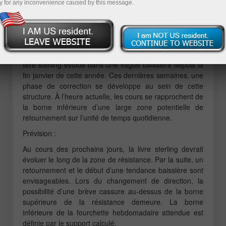
y for any inconvenience caused by this message.
GBP/USD
Analyse :
Sur l’horizon de court terme, la paire principale de la
livre sterling évolue dans une vague baissière depuis la
fin janvier de cette année. Ces dernières semaines, une
phase de correction se développe au sein de cette
structure. À l’heure actuelle, les cours se rapprochent de
la borne inférieure d’une large zone potentielle de
retournement sur l’unité de temps quotidienne.
Prévision :
Au cours des prochains jours, la livre sterling devrait
évoluer le long de la zone de résistance. Par la suite, un
retournement et le début d’une tendance baissière sont
envisageables. Lors du changement de direction, la
possibilité d’une brève cassure au-dessus de la borne
supérieure de la résistance demeure. La borne
inférieure de la fourchette hebdomadaire attendue est
définie par le support calculé.