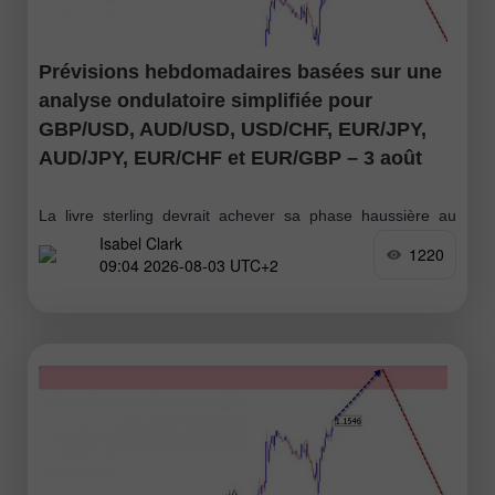
Prévisions hebdomadaires basées sur une
analyse ondulatoire simplifiée pour
GBP/USD, AUD/USD, USD/CHF, EUR/JPY,
AUD/JPY, EUR/CHF et EUR/GBP – 3 août
La livre sterling devrait achever sa phase haussière au
Isabel Clark
cours de la semaine à venir. Une fois la zone de résistance
1220
09:04 2026-08-03 UTC+2
anticipée atteinte, un retournement est susceptible de se
former