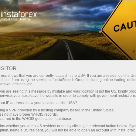
For Traders
Forex Analytics
Analytical Reviews
Wave analysis
ISITOR,
ess shows that you are currently located in the USA. If you are a resident of the Uni
20.04.2026 09:47 AM
ibited from using the services of InstaFintech Group including online trading, online
drawal of funds, etc.
Prévisions hebdomadaires basées sur
k you are seeing this message by mistake and your location is not the US, kindly pro
herwise, you must leave the website in order to comply with government restrictions
une analyse ondulatoire simplifiée pour
ur IP address show your location as the USA?
GBP/USD, AUD/USD, USD/CHF,
sing a VPN provided by a hosting company based in the United States;
EUR/JPY, AUD/JPY et EUR/GBP – 20
oes not have proper WHOIS records;
occurred in the WHOIS geolocation database.
avril
irm whether you are a US resident or not by clicking the relevant button below. If y
ption, being a US resident, you will not be able to open an account with InstaForex