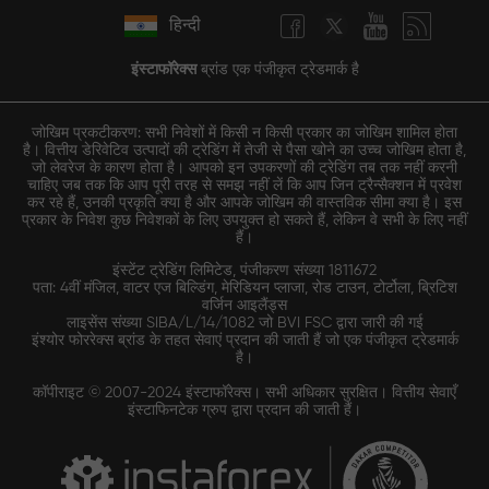
हिन्दी
इंस्टाफॉरेक्स
ब्रांड एक पंजीकृत ट्रेडमार्क है
जोखिम प्रकटीकरण: सभी निवेशों में किसी न किसी प्रकार का जोखिम शामिल होता
है। वित्तीय डेरिवेटिव उत्पादों की ट्रेडिंग में तेजी से पैसा खोने का उच्च जोखिम होता है,
जो लेवरेज के कारण होता है। आपको इन उपकरणों की ट्रेडिंग तब तक नहीं करनी
चाहिए जब तक कि आप पूरी तरह से समझ नहीं लें कि आप जिन ट्रैन्सैक्शन में प्रवेश
कर रहे हैं, उनकी प्रकृति क्या है और आपके जोखिम की वास्तविक सीमा क्या है। इस
प्रकार के निवेश कुछ निवेशकों के लिए उपयुक्त हो सकते हैं, लेकिन वे सभी के लिए नहीं
हैं।
इंस्टेंट ट्रेडिंग लिमिटेड, पंजीकरण संख्या 1811672
पता: 4वीं मंजिल, वाटर एज बिल्डिंग, मेरिडियन प्लाजा, रोड टाउन, टोर्टोला, ब्रिटिश
वर्जिन आइलैंड्स
लाइसेंस संख्या SIBA/L/14/1082 जो BVI FSC द्वारा जारी की गई
इंश्योर फोररेक्स ब्रांड के तहत सेवाएं प्रदान की जाती हैं जो एक पंजीकृत ट्रेडमार्क
है।
कॉपीराइट © 2007-2024 इंस्टाफॉरेक्स। सभी अधिकार सुरक्षित। वित्तीय सेवाएँ
इंस्टाफिनटेक ग्रुप द्वारा प्रदान की जाती हैं।