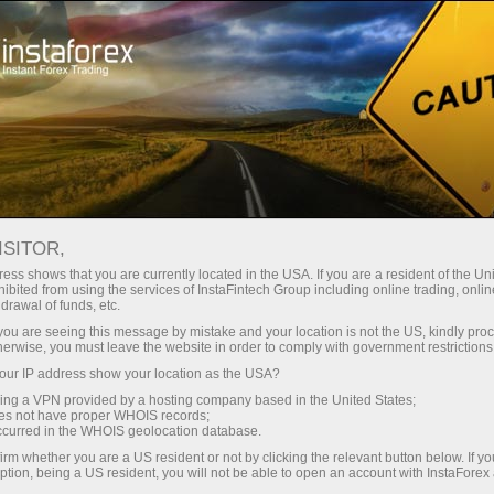
छोटे
स्प्रेड — बड़ा मुनाफा
ISITOR,
ess shows that you are currently located in the USA. If you are a resident of the Uni
हर डिपॉजिट पर
ibited from using the services of InstaFintech Group including online trading, online
InstaForex के साथ आपको वास्तविक
drawal of funds, etc.
प्रतिस्पर्धी अवसर मिलते हैं: 1:5000 तक
30% बोनस
k you are seeing this message by mistake and your location is not the US, kindly pro
लीवरेज, मार्केट में बेहतरीन स्प्रेड्स और
herwise, you must leave the website in order to comply with government restrictions
कमीशन, और स्टॉक्स व इंडेक्स ट्रेडिंग के लिए
ur IP address show your location as the USA?
ट्रेडिंग में
फायदेमंद शर्तें।
sing a VPN provided by a hosting company based in the United States;
oes not have proper WHOIS records;
और हाईवे पर गति
occurred in the WHOIS geolocation database.
irm whether you are a US resident or not by clicking the relevant button below. If y
ption, being a US resident, you will not be able to open an account with InstaForex
हमने एक ऐसा बोनस सिस्टम विकसित किया है
आपका निजी उपहार जैकपॉट