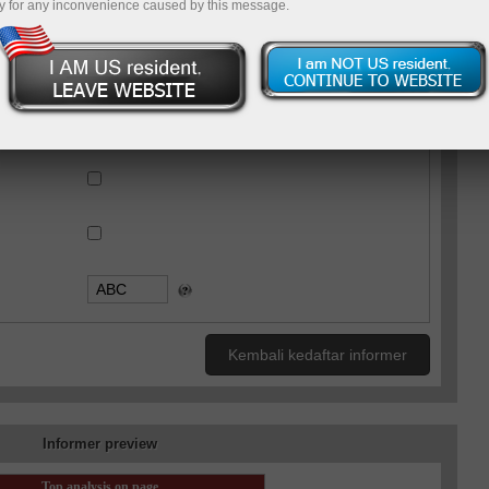
y for any inconvenience caused by this message.
UTF-8
WINDOWS-1251
n:
Kembali kedaftar informer
Informer preview