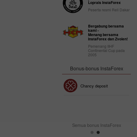
Loprais InstaForex
Peserta resmi Reli Dakar
Bergabung bersama
kami -
Menang bersama
InstaForex dan Zvolen!
Pemenang IIHF
Continental Cup pada
2005
Bonus-bonus InstaForex
Bonus 30%
Chancy deposit
Bonus InstaForex Club
Semua bonus InstaForex