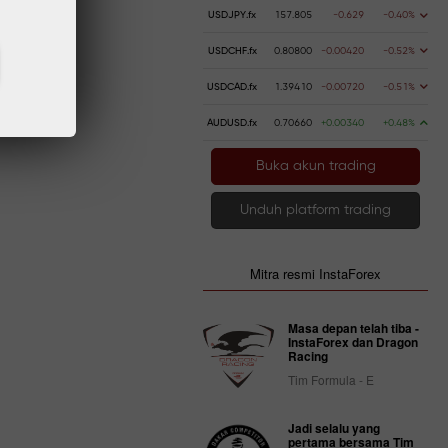
USDJPY.fx
157.805
-0.629
-0.40%
USDCHF.fx
0.80800
-0.00420
-0.52%
USDCAD.fx
1.39410
-0.00720
-0.51%
AUDUSD.fx
0.70660
+0.00340
+0.48%
Buka akun trading
Unduh platform trading
Mitra resmi InstaForex
Masa depan telah tiba -
InstaForex dan Dragon
Racing
Tim Formula - E
Jadi selalu yang
pertama bersama Tim