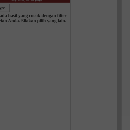
Bonus 30%
Chancy deposit
Bonus InstaForex Club