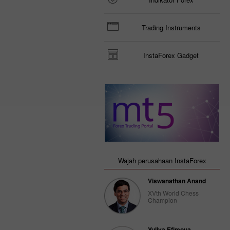
Trading Instruments
InstaForex Gadget
Wajah perusahaan InstaForex
Viswanathan Anand
XVth World Chess
Champion
Yuliya Efimova