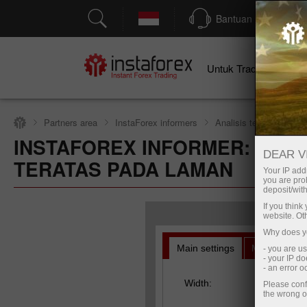
Bantuan
Untuk Traders
U
Partners area
InstaForex informers
Analisis teratas pada 
INSTAFOREX INFORMER: ANAL
DEAR V
Buka akun trading
TERATAS PADA LAMAN
Your IP addr
you are proh
deposit/with
If you thin
website. Ot
Why does yo
Main settings
Main body
- you are u
- your IP d
- an error 
Width:
Please conf
the wrong o