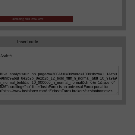
Insert code
</body>
)