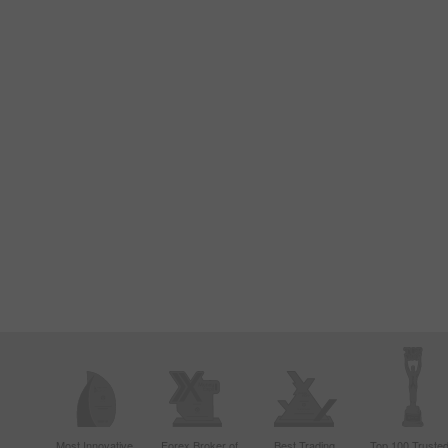
Most Innovative
Forex Broker of
Best Trading
Top 100 Truste