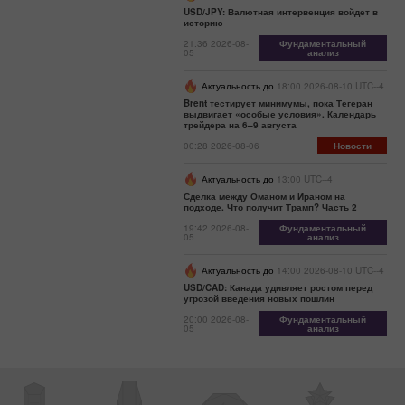
USD/JPY: Валютная интервенция войдет в
историю
21:36 2026-08-
Фундаментальный
05
анализ
Актуальность до
18:00 2026-08-10 UTC--4
Brent тестирует минимумы, пока Тегеран
выдвигает «особые условия». Календарь
трейдера на 6–9 августа
00:28 2026-08-06
Новости
Актуальность до
13:00 UTC--4
Сделка между Оманом и Ираном на
подходе. Что получит Трамп? Часть 2
19:42 2026-08-
Фундаментальный
05
анализ
Актуальность до
14:00 2026-08-10 UTC--4
USD/CAD: Канада удивляет ростом перед
угрозой введения новых пошлин
20:00 2026-08-
Фундаментальный
05
анализ