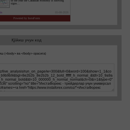
Қўйиш учун код
иш (
<body>
ва
</body>
орасига)