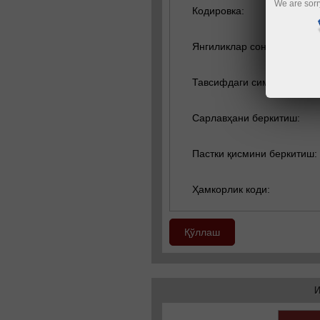
We are sorr
Кодировка:
Янгиликлар сони:
Тавсифдаги символлар:
Сарлавҳани беркитиш:
Пастки қисмини беркитиш:
Ҳамкорлик коди:
Қўллаш
И