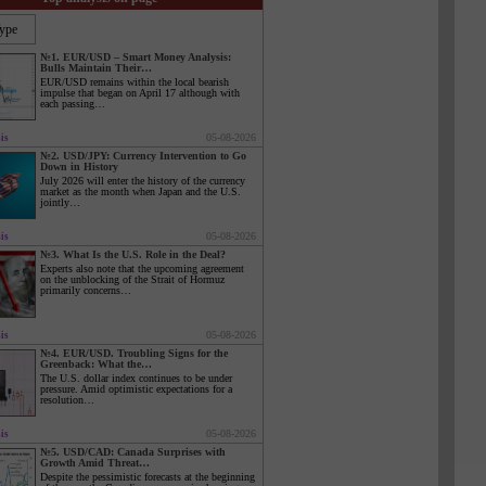
Бонус 30%
Бахтли депозит
Клуб бонуси