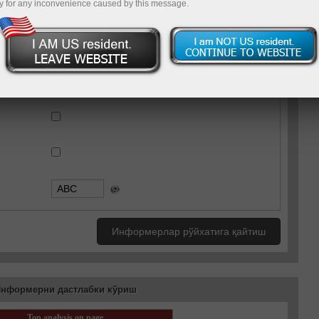
y for any inconvenience caused by this message.
UTF-8
WINDOWS-1251
Информерлар рўйхатига қайтиш
нформерни дастлабки кўриш