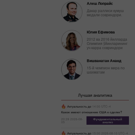
Алеш Лопрайс
Дакар раллиси кумуш
медали совриндори.
Юлия Ефимова
2012 ва 2016 йилларда
Олимпия ўйинларининг
уч карра совриндори
Вишванатан Ананд
15-й чемпион мира по
шахматам
Лучшая аналитика
Актуальность до
14:00 UTC--4
Какое имеют отношение США к сделке?
20:28 2026-08-
Фундаментальный
05
анализ
Актуальность до
15:00 2026-08-10 UTC--4