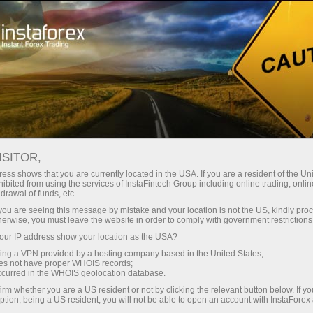
Ҳисоб-варағини тез очиш
Савдо платформаси
Энди иш
шлаётганлар
Инвесторлар учун
Ҳамкорлар учун
Промоак
учун
я аналитика на странице
ТОПОВАЯ
ISITOR,
-ҳисоб-варағини очиш
ess shows that you are currently located in the USA. If you are a resident of the Uni
ibited from using the services of InstaFintech Group including online trading, online
drawal of funds, etc.
k you are seeing this message by mistake and your location is not the US, kindly pro
Параметрларнинг созлашлари
herwise, you must leave the website in order to comply with government restrictions
ur IP address show your location as the USA?
Шрифт
sing a VPN provided by a hosting company based in the United States;
oes not have proper WHOIS records;
occurred in the WHOIS geolocation database.
(300-1000)
100%
irm whether you are a US resident or not by clicking the relevant button below. If y
ption, being a US resident, you will not be able to open an account with InstaForex