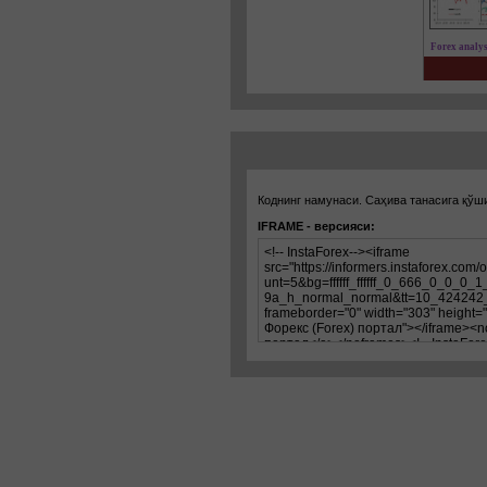
Коднинг намунаси. Саҳива танасига қўш
IFRAME - версияси: