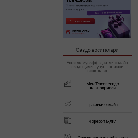
Савдо воситалари
Forexда муваффақиятли онлайн
савдо қилиш учун энг яхши
воситалар
MetaTrader савдо
платформаси
Графики онлайн
Форекс-таҳлил
Форекс демо ҳисоб-варағи