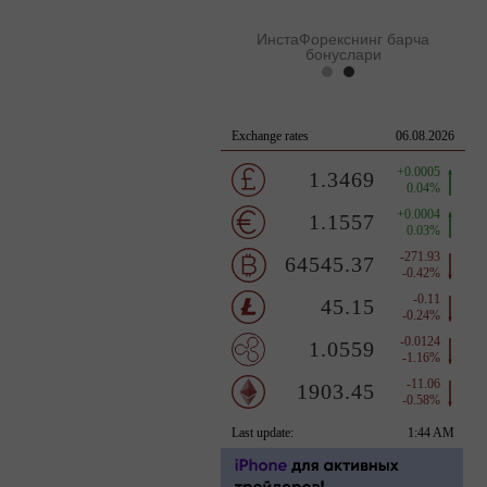
ИнстаФорекснинг барча
бонуслари