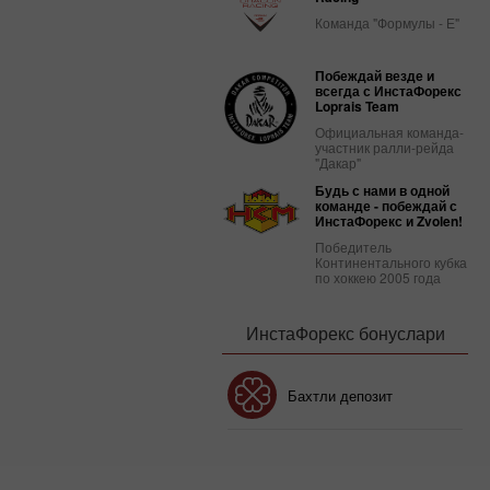
Команда "Формулы - Е"
Побеждай везде и
всегда с ИнстаФорекс
Loprais Team
Официальная команда-
участник ралли-рейда
"Дакар"
Будь с нами в одной
команде - побеждай с
ИнстаФорекс и Zvolen!
Победитель
Континентального кубка
по хоккею 2005 года
ИнстаФорекс бонуслари
Бонус 30%
Бахтли депозит
Клуб бонуси