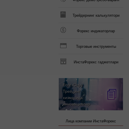
Трейдернинг калькулятори
Форекс индикаторлар
Торговые инструменты
ИнстаФорекс гаджетлари
ForexCopy
Трейдинг
хизматида
инновациялар
Лица компании ИнстаФорекс