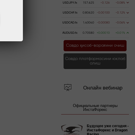
USDJPY.fx
157.625
-0.126
-0.08%
USDCHF.fx
0.80620
-0.00100
-0.12%
USDCAD.fx
1.40040
-0.00080
-0.06%
AUDUSD.fx
0.70580
+0.00010
+0.01%
Савдо ҳисоб-варағини очиш
Савдо платформасини юклаб
олиш
Онлайн вебинар
Официальные партнеры
ИнстаФорекс
Будущее уже сегодня -
ИнстаФорекс и Dragon
Racing