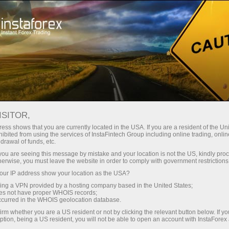
Untuk Pemula
Informasi yang berguna
Indikator Teknikal
DeMarker - DeM
ISITOR,
ess shows that you are currently located in the USA. If you are a resident of the Uni
ibited from using the services of InstaFintech Group including online trading, online
DeMarker - DeM
drawal of funds, etc.
k you are seeing this message by mistake and your location is not the US, kindly pro
herwise, you must leave the website in order to comply with government restrictions
ur IP address show your location as the USA?
Indikator teknik DeMarker (DeM) berdasarkan pada
sing a VPN provided by a hosting company based in the United States;
perbandingan bar maksimum saat ini dan sebelumnya.
oes not have proper WHOIS records;
occurred in the WHOIS geolocation database.
Saat maksimum terkini terletak diatas yang
sebelumnya, perbedan antaranya terlihat. Saat
irm whether you are a US resident or not by clicking the relevant button below. If y
ption, being a US resident, you will not be able to open an account with InstaForex
maksimum terkini terletak di level yang sama dengan