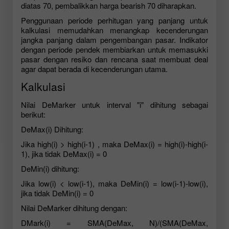
diatas 70, pembalikkan harga bearish 70 diharapkan.
Penggunaan periode perhitugan yang panjang untuk
kalkulasi memudahkan menangkap kecenderungan
jangka panjang dalam pengembangan pasar. Indikator
dengan periode pendek membiarkan untuk memasukki
pasar dengan resiko dan rencana saat membuat deal
agar dapat berada di kecenderungan utama.
Kalkulasi
Nilai DeMarker untuk interval "i" dihitung sebagai
berikut:
DeMax(i) Dihitung:
Jika high(i) > high(i-1) , maka DeMax(i) = high(i)-high(i-
1), jika tidak DeMax(i) = 0
DeMin(i) dihitung:
Jika low(i) < low(i-1), maka DeMin(i) = low(i-1)-low(i),
jika tidak DeMin(i) = 0
Nilai DeMarker dihitung dengan:
DMark(i) = SMA(DeMax, N)/(SMA(DeMax,