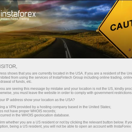
For Traders
Forex News
ISITOR,
16.03.2023
09:37:00
UTC+00
AUSTRALIAN DOLLAR HIGHER
ess shows that you are currently located in the USA. If you are a resident of the Uni
ibited from using the services of InstaFintech Group including online trading, online
drawal of funds, etc.
AMID UPBEAT JOBS DATA,
k you are seeing this message by mistake and your location is not the US, kindly pro
CREDIT SUISSE LIQUIDITY
herwise, you must leave the website in order to comply with government restrictions
ur IP address show your location as the USA?
PLEDGE
sing a VPN provided by a hosting company based in the United States;
oes not have proper WHOIS records;
occurred in the WHOIS geolocation database.
irm whether you are a US resident or not by clicking the relevant button below. If y
ption, being a US resident, you will not be able to open an account with InstaForex