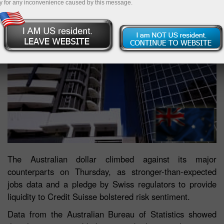
y for any inconvenience caused by this message.
The Australian dollar climbed against its major
counterparts on Thursday, as stronger-than-expected
jobs data and a pledge by Swiss regulators to provide
liquidity to Credit Suisse bolstered risk sentiment.
Data from the Australian Bureau of Statistics showed