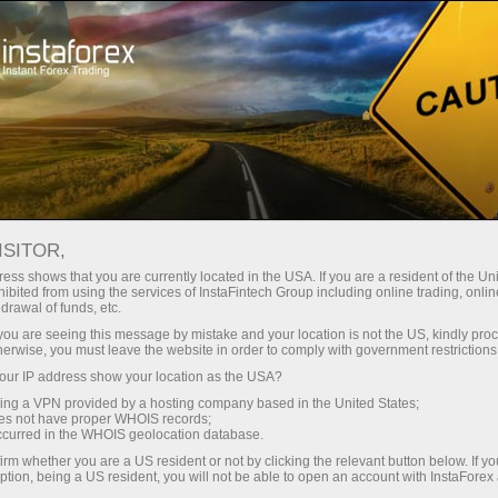
Трейдерам
Новости рынка Форекс
ISITOR,
16.03.2023
13:37:00
UTC+04
АВСТРАЛИЙСКИЙ ДОЛЛАР
ess shows that you are currently located in the USA. If you are a resident of the Uni
ibited from using the services of InstaFintech Group including online trading, online
drawal of funds, etc.
ВЫРОС НА ФОНЕ
k you are seeing this message by mistake and your location is not the US, kindly pro
БЛАГОПРИЯТНЫХ ДАННЫХ ПО
herwise, you must leave the website in order to comply with government restrictions
ur IP address show your location as the USA?
ЗАНЯТОСТИ И ОБЕЩАНИЙ
sing a VPN provided by a hosting company based in the United States;
ОБЕСПЕЧЕНИЯ ЛИКВИДНОСТИ
oes not have proper WHOIS records;
occurred in the WHOIS geolocation database.
CREDIT SUISSE
irm whether you are a US resident or not by clicking the relevant button below. If y
ption, being a US resident, you will not be able to open an account with InstaForex