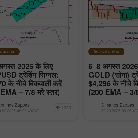
al analysis
Technical analysis
अगस्त 2026 के लिए
6–8 अगस्त 2026 
30% बोनस
चाणक्य डिपाजिट
SD ट्रेडिंग सिग्नल:
GOLD (सोना) ट्रे
0 के नीचे बिकवाली करें
$4,296 के नीचे बि
EMA – 7/8 मरे स्तर)
(200 EMA – 3/8 
इंस्टा फोरेक्स क्लब बोनस
द कर सकते हैं कि आने वाले घंटों में यूरो
आने वाले घंटों में हम उम्म
imitrios Zappas
Dimitrios Zappas
1099
े नीचे गिर सकता है, क्योंकि यह
सोना $4,328 या $4,296 
9:22 2026-08-06 +02:00
09:20 2026-08-06 +0
 स्तरों के करीब पहुंच रहा है। यदि हम
स्तर तक पहुंच सकता है। ये 
र्ट
(बिकवाली करने वालों) के 