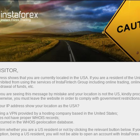
ट्रेडर्स के लिए
फॉरेक्स विश्लेषण
विश्लेषणात्मक समीक्षा
Trend line
ISITOR,
ess shows that you are currently located in the USA. If you are a resident of the Uni
05.11.2021 07:35 AM
ibited from using the services of InstaFintech Group including online trading, online
drawal of funds, etc.
USDJPY potential bullish momentum |
k you are seeing this message by mistake and your location is not the US, kindly pro
herwise, you must leave the website in order to comply with government restrictions
5th Nov 2021
ur IP address show your location as the USA?
sing a VPN provided by a hosting company based in the United States;
oes not have proper WHOIS records;
occurred in the WHOIS geolocation database.
irm whether you are a US resident or not by clicking the relevant button below. If y
ption, being a US resident, you will not be able to open an account with InstaForex