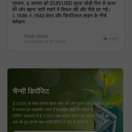
गुरुवार, 6 अगस्त को EUR/USD मुद्रा जोड़ी फिर से ऊपर
की ओर बढ़ना जारी रखने में विफल रही और पीछे हट गई।
1.1536–1.1542 क्षेत्र और क्रिटिकल लाइन के नीचे
समेकन
Paolo Greco
1117
10:28 2026-08-07 +02:00
चैन्सी डिपॉजिट
$ 3,000 के साथ अपना खाता जमा करें और प्राप्त करें
$1000
अधिक!
में अगस्त हम आकर्षित करते हैं
$1000
चैंसी डिपॉज़िट में
ट्रेडिंग अकाउंट में $ 3,000 जमा करके जीतने का अवसर प्राप्त करें इस
शर्त को पूरा करके आप प्रतियोगिता में भाग ले सकते हैं
बोनस पायें
कॉन्टेस्ट में हिस्सा लें