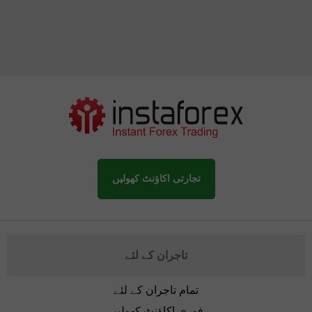
تجارتی اکاؤنٹ کھولیں
تاجران کے لئے
تمام تاجران کے لئے
فوری اکاؤنٹ کھولیں