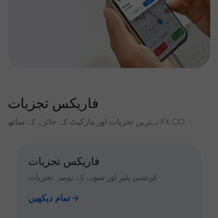
فاریکس تجزیات
بہترین تجزیات اور مارکیٹ کے جائزے کے ساتھ FX.CO
فاریکس تجزیات
کرنسی پئیر اور سونے کے یومیہ تجزیات
تمام دیکھیں