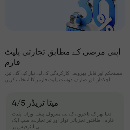
اپنی مرضی کے مطابق تجارتی پلیٹ
فارم
مستحکم اور قابل بھروسہ کارکردگی کے لیے تیار کیے گئے تیز،
لچکدار، اور صارف دوست پلیٹ فارمز کا انتخاب کریں
میٹا ٹریڈر 4/5
دنیا بھر کے تاجروں کے لیے معروف پیشہ ورانہ پلیٹ
فارم۔ طاقتور تجزیاتی ٹولز اور تیز تجارت، سب ایک
ہی انٹرفیس پر