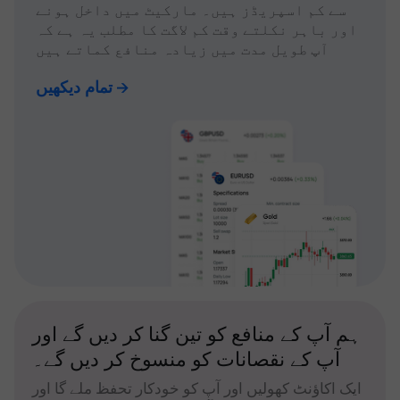
سے کم اسپریڈز ہیں۔ مارکیٹ میں داخل ہونے
اور باہر نکلتے وقت کم لاگت کا مطلب یہ ہے کہ
آپ طویل مدت میں زیادہ منافع کماتے ہیں
تمام دیکھیں
ہم آپ کے منافع کو تین گنا کر دیں گے اور
آپ کے نقصانات کو منسوخ کر دیں گے۔
ایک اکاؤنٹ کھولیں اور آپ کو خودکار تحفظ ملے گا اور