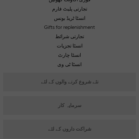
تجارتی پلیٹ فارم
انسٹا ٹریڈ بونس
Gifts for replenishment
تجارتی شرائط
انسٹا تجزیات
انسٹا چارٹ
انسٹا ٹی وی
نئے شروع کرنے والوں کے لئے
سرمایہ کار
شراکت داروں کے لئے