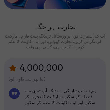
تجارت ہر جگہ
آپ کے اسمارٹ فون پر ورسٹائل ٹریڈنگ پلیٹ فارم۔ مارکیٹ
کی نگرانی کریں، تجارت کھولیں، اور اپنے اکاؤنٹ کا نظم
کریں — کہیں بھی، کسی بھی وقت
4,000,000
دُنیا بھر سے ڈاون لوڈ
ہم نے ایپ تیار کی ہے تاکہ آپ تیزی سے
فیصلے کر سکیں، مارکیٹ کا تجزیہ کر
سکیں اور اپنے اکاؤنٹ کا نظم کر سکیں