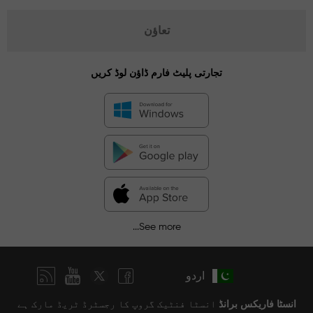
تعاؤن
تجارتی پلیٹ فارم ڈاؤن لوڈ کریں
See more...
اردو
انسٹا فاریکس برانڈ
انسٹا فنٹیک گروپ کا رجسٹرڈ ٹریڈ مارک ہے