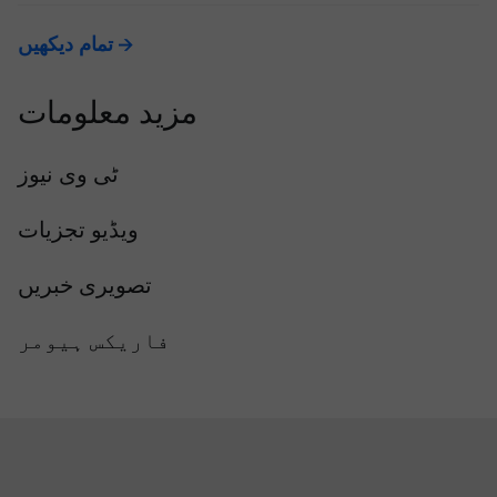
تمام دیکھیں
مزید معلومات
ٹی وی نیوز
ویڈیو تجزیات
تصویری خبریں
فاریکس ہیومر