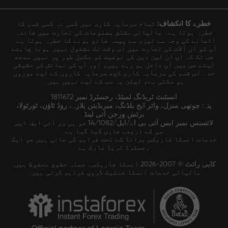
خطرے کا انکشاف:
تمام سرمایہ کاری میں کسی نہ کسی قسم کا
خطرہ ہوتا ہے۔ مالیاتی مشتق مصنوعات کی تجارت میں فائدہ
اٹھانے کی وجہ سے تیزی سے پیسہ ضائع ہونے کا خطرہ ہوتا ہے۔
آپ کو ان آلات کی تجارت میں اس وقت تک مشغول نہیں ہونا چاہئے
جب تک کہ آپ ان لین دین کی نوعیت کو مکمل طور پر نہیں سمجھ
لیتے جس میں آپ داخل ہو رہے ہیں، اور آپ کی نمائش کی حقیقی
حد۔ اس قسم کی سرمایہ کاری کچھ سرمایہ کاروں کے لیے موزوں
ہو سکتی ہے، لیکن یہ سب کے لیے نہیں ہیں۔
انسٹنٹ ٹریڈنگ لمیٹڈ، رجسٹرڈ نمبر 1811672
پتہ: چوتھی منزل، واٹر ایج بلڈنگ، میریڈیئن پلازہ، روڈ ٹاؤن، ٹورٹولا،
برٹش ورجن آئی لینڈ
لائسنس نمبر ایس آئی بی اے/ایل/14/1082 جو بی وی آئی ایف ایس
سی کے ذریعے جاری کیا گیا ہے
خدمات انسٹا فاریکس برانڈ کے تحت فراہم کی جاتی ہیں جو ایک
رجسٹرڈ ٹریڈ مارک ہے
کاپی رائٹ © 2007-2026 انسٹا فاریکس۔ جملہ حقوق محفوظ ہیں.
مالیاتی خدمات انسٹا فنٹیک گروپ فراہم کرتی ہیں۔