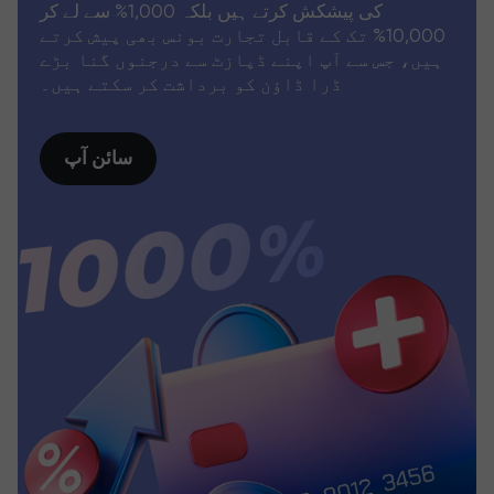
کی پیشکش کرتے ہیں بلکہ 1,000% سے لے کر
10,000% تک کے قابل تجارت بونس بھی پیش کرتے
ہیں، جس سے آپ اپنے ڈپازٹ سے درجنوں گنا بڑے
ڈرا ڈاؤن کو برداشت کر سکتے ہیں۔
سائن آپ