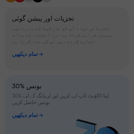
تجزیات اور پیشن گوئی
تجزیاتی مواد آپ کو مارکیٹ کے بارے میں
بصیرت فراہم کرتا ہے اور اعتماد کے ساتھ
تجارت کرنے میں آپ کی مدد کرتا ہے
تمام دیکھیں
30% بونس
اپنا اکاؤنٹ ٹاپ اپ کریں اور ٹریڈنگ کے لیے %30
بونس حاصل کریں
تمام دیکھیں