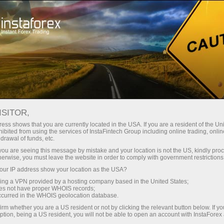
مختصر
سپریڈز — بڑا نفع
ISITOR,
ess shows that you are currently located in the USA. If you are a resident of the Uni
30% بونس
ibited from using the services of InstaFintech Group including online trading, online
انسٹا فاریکس کے ساتھ، آپ
drawal of funds, etc.
واقعی مسابقتی مواقع تک رسائی
ہر ڈیپازٹ پر
k you are seeing this message by mistake and your location is not the US, kindly pro
حاصل کرتے ہیں: 1:5000 تک کا فائدہ،
herwise, you must leave the website in order to comply with government restrictions
مارکیٹ میں کچھ بہترین اسپریڈز اور
ur IP address show your location as the USA?
رفتار
کمیشنز، اور ٹریڈنگ اسٹاک اور انڈیکس
sing a VPN provided by a hosting company based in the United States;
کے لیے فائدہ مند حالات۔
oes not have proper WHOIS records;
تجارت اور ہائی ویز پر
occurred in the WHOIS geolocation database.
irm whether you are a US resident or not by clicking the relevant button below. If y
ption, being a US resident, you will not be able to open an account with InstaForex
ہم نے ایک بونس سسٹم تیار کیا ہے جو
آپ کا اپنا گفٹ جیک پوٹ