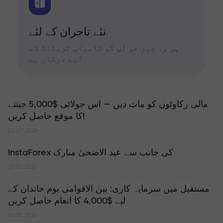
نئے تاجران کے لئے
ہر وہ چیز جو آپ کو کامیاب ٹریڈنگ کے
لیے درکار ہے
مالی رکاوٹوں کو مات دیں — اس جولائی $5,000 جیتنے
کا موقع حاصل کریں!
02.07.2026
InstaForex کی جانب سے عید الاضحیٰ مبارک
27.05.2026
مستقبل میں سرمایہ کاری: بین الاقوامی یوم خاندان کے
لیے $4,000 کا انعام حاصل کریں
01.05.2026