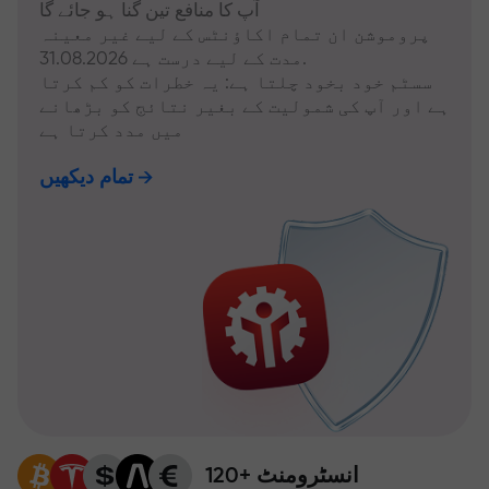
آپ کا منافع تین گنا ہو جائے گا
پروموشن ان تمام اکاؤنٹس کے لیے غیر معینہ
مدت کے لیے درست ہے 31.08.2026.
سسٹم خود بخود چلتا ہے: یہ خطرات کو کم کرتا
ہے اور آپ کی شمولیت کے بغیر نتائج کو بڑھانے
میں مدد کرتا ہے
تمام دیکھیں
120+ انسٹرومنٹ