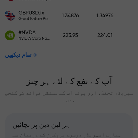
GBPUSD.fx
1.34876
1.34976
Great Britain Pound vs US Dollar
#NVDA
223.95
224.01
NVIDIA Corp Nasdaq Stock Exchange (Nasdaq) USD
تمام دیکھیں
آپ کے نفع کے لئے ہر چیز
سپریڈ، تحفظ، اور بونس آپ کے مستقل فوائد کی کنجی
ہیں۔
ہر لین دین پر بچائیں
ہمارے اسپریڈز دوسرے بروکرز کے درمیان سب