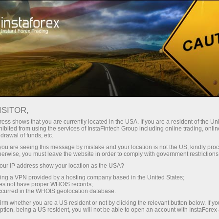
छोटे
स्प्रेड — बड़ा मुनाफा
ISITOR,
ess shows that you are currently located in the USA. If you are a resident of the Uni
हर डिपॉजिट पर
ibited from using the services of InstaFintech Group including online trading, online
InstaForex के साथ आपको वास्तविक
drawal of funds, etc.
प्रतिस्पर्धी अवसर मिलते हैं: 1:5000 तक
30% बोनस
k you are seeing this message by mistake and your location is not the US, kindly pro
लीवरेज, मार्केट में बेहतरीन स्प्रेड्स और
herwise, you must leave the website in order to comply with government restrictions
कमीशन, और स्टॉक्स व इंडेक्स ट्रेडिंग के लिए
ur IP address show your location as the USA?
ट्रेडिंग में
फायदेमंद शर्तें।
sing a VPN provided by a hosting company based in the United States;
oes not have proper WHOIS records;
और हाईवे पर गति
occurred in the WHOIS geolocation database.
irm whether you are a US resident or not by clicking the relevant button below. If y
ption, being a US resident, you will not be able to open an account with InstaForex
हमने एक ऐसा बोनस सिस्टम विकसित किया है
आपका निजी उपहार जैकपॉट