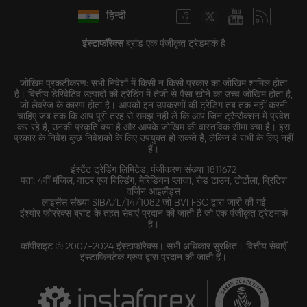
हिन्दी
इंस्टाफॉरेक्स
ब्रांड एक पंजीकृत ट्रेडमार्क है
जोखिम प्रकटीकरण: सभी निवेशों में किसी न किसी प्रकार का जोखिम शामिल होता
है। वित्तीय डेरिवेटिव उत्पादों की ट्रेडिंग में तेजी से पैसा खोने का उच्च जोखिम होता है,
जो लेवरेज के कारण होता है। आपको इन उपकरणों की ट्रेडिंग तब तक नहीं करनी
चाहिए जब तक कि आप पूरी तरह से समझ नहीं लें कि आप जिन ट्रैन्सैक्शन में प्रवेश
कर रहे हैं, उनकी प्रकृति क्या है और आपके जोखिम की वास्तविक सीमा क्या है। इस
प्रकार के निवेश कुछ निवेशकों के लिए उपयुक्त हो सकते हैं, लेकिन वे सभी के लिए नहीं
हैं।
इंस्टेंट ट्रेडिंग लिमिटेड, पंजीकरण संख्या 1811672
पता: 4वीं मंजिल, वाटर एज बिल्डिंग, मेरिडियन प्लाजा, रोड टाउन, टोर्टोला, ब्रिटिश
वर्जिन आइलैंड्स
लाइसेंस संख्या SIBA/L/14/1082 जो BVI FSC द्वारा जारी की गई
इंश्योर फोररेक्स ब्रांड के तहत सेवाएं प्रदान की जाती हैं जो एक पंजीकृत ट्रेडमार्क
है।
कॉपीराइट © 2007-2024 इंस्टाफॉरेक्स। सभी अधिकार सुरक्षित। वित्तीय सेवाएँ
इंस्टाफिनटेक ग्रुप द्वारा प्रदान की जाती हैं।