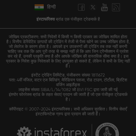
हिन्दी
इंस्टाफॉरेक्स
ब्रांड एक पंजीकृत ट्रेडमार्क है
जोखिम प्रकटीकरण: सभी निवेशों में किसी न किसी प्रकार का जोखिम शामिल होता
है। वित्तीय डेरिवेटिव उत्पादों की ट्रेडिंग में तेजी से पैसा खोने का उच्च जोखिम होता है,
जो लेवरेज के कारण होता है। आपको इन उपकरणों की ट्रेडिंग तब तक नहीं करनी
चाहिए जब तक कि आप पूरी तरह से समझ नहीं लें कि आप जिन ट्रैन्सैक्शन में प्रवेश
कर रहे हैं, उनकी प्रकृति क्या है और आपके जोखिम की वास्तविक सीमा क्या है। इस
प्रकार के निवेश कुछ निवेशकों के लिए उपयुक्त हो सकते हैं, लेकिन वे सभी के लिए नहीं
हैं।
इंस्टेंट ट्रेडिंग लिमिटेड, पंजीकरण संख्या 1811672
पता: 4वीं मंजिल, वाटर एज बिल्डिंग, मेरिडियन प्लाजा, रोड टाउन, टोर्टोला, ब्रिटिश
वर्जिन आइलैंड्स
लाइसेंस संख्या SIBA/L/14/1082 जो BVI FSC द्वारा जारी की गई
इंश्योर फोररेक्स ब्रांड के तहत सेवाएं प्रदान की जाती हैं जो एक पंजीकृत ट्रेडमार्क
है।
कॉपीराइट © 2007-2024 इंस्टाफॉरेक्स। सभी अधिकार सुरक्षित। वित्तीय सेवाएँ
इंस्टाफिनटेक ग्रुप द्वारा प्रदान की जाती हैं।