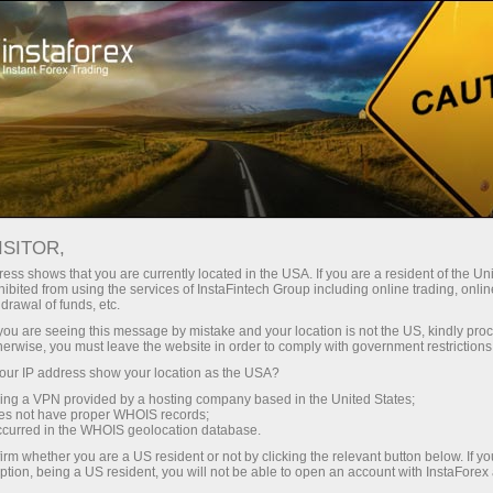
छोटे
स्प्रेड — बड़ा मुनाफा
ISITOR,
ess shows that you are currently located in the USA. If you are a resident of the Uni
हर डिपॉजिट पर
ibited from using the services of InstaFintech Group including online trading, online
InstaForex के साथ आपको वास्तविक
drawal of funds, etc.
प्रतिस्पर्धी अवसर मिलते हैं: 1:5000 तक
30% बोनस
k you are seeing this message by mistake and your location is not the US, kindly pro
लीवरेज, मार्केट में बेहतरीन स्प्रेड्स और
herwise, you must leave the website in order to comply with government restrictions
कमीशन, और स्टॉक्स व इंडेक्स ट्रेडिंग के लिए
ur IP address show your location as the USA?
ट्रेडिंग में
फायदेमंद शर्तें।
sing a VPN provided by a hosting company based in the United States;
oes not have proper WHOIS records;
और हाईवे पर गति
occurred in the WHOIS geolocation database.
irm whether you are a US resident or not by clicking the relevant button below. If y
ption, being a US resident, you will not be able to open an account with InstaForex
हमने एक ऐसा बोनस सिस्टम विकसित किया है
आपका निजी उपहार जैकपॉट