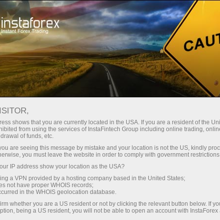
छोटे
स्प्रेड — बड़ा मुनाफा
ISITOR,
ess shows that you are currently located in the USA. If you are a resident of the Uni
हर डिपॉजिट पर
ibited from using the services of InstaFintech Group including online trading, online
InstaForex के साथ आपको वास्तविक
drawal of funds, etc.
प्रतिस्पर्धी अवसर मिलते हैं: 1:5000 तक
30% बोनस
k you are seeing this message by mistake and your location is not the US, kindly pro
लीवरेज, मार्केट में बेहतरीन स्प्रेड्स और
herwise, you must leave the website in order to comply with government restrictions
कमीशन, और स्टॉक्स व इंडेक्स ट्रेडिंग के लिए
ur IP address show your location as the USA?
ट्रेडिंग में
फायदेमंद शर्तें।
sing a VPN provided by a hosting company based in the United States;
oes not have proper WHOIS records;
और हाईवे पर गति
occurred in the WHOIS geolocation database.
irm whether you are a US resident or not by clicking the relevant button below. If y
ption, being a US resident, you will not be able to open an account with InstaForex
हमने एक ऐसा बोनस सिस्टम विकसित किया है
आपका निजी उपहार जैकपॉट