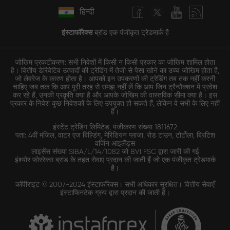
हिन्दी
इंस्टाफॉरेक्स
ब्रांड एक पंजीकृत ट्रेडमार्क है
जोखिम प्रकटीकरण: सभी निवेशों में किसी न किसी प्रकार का जोखिम शामिल होता
है। वित्तीय डेरिवेटिव उत्पादों की ट्रेडिंग में तेजी से पैसा खोने का उच्च जोखिम होता है,
जो लेवरेज के कारण होता है। आपको इन उपकरणों की ट्रेडिंग तब तक नहीं करनी
चाहिए जब तक कि आप पूरी तरह से समझ नहीं लें कि आप जिन ट्रैन्सैक्शन में प्रवेश
कर रहे हैं, उनकी प्रकृति क्या है और आपके जोखिम की वास्तविक सीमा क्या है। इस
प्रकार के निवेश कुछ निवेशकों के लिए उपयुक्त हो सकते हैं, लेकिन वे सभी के लिए नहीं
हैं।
इंस्टेंट ट्रेडिंग लिमिटेड, पंजीकरण संख्या 1811672
पता: 4वीं मंजिल, वाटर एज बिल्डिंग, मेरिडियन प्लाजा, रोड टाउन, टोर्टोला, ब्रिटिश
वर्जिन आइलैंड्स
लाइसेंस संख्या SIBA/L/14/1082 जो BVI FSC द्वारा जारी की गई
इंश्योर फोररेक्स ब्रांड के तहत सेवाएं प्रदान की जाती हैं जो एक पंजीकृत ट्रेडमार्क
है।
कॉपीराइट © 2007-2024 इंस्टाफॉरेक्स। सभी अधिकार सुरक्षित। वित्तीय सेवाएँ
इंस्टाफिनटेक ग्रुप द्वारा प्रदान की जाती हैं।