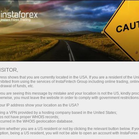
छोटे
स्प्रेड — बड़ा मुनाफा
ISITOR,
ess shows that you are currently located in the USA. If you are a resident of the Uni
हर डिपॉजिट पर
ibited from using the services of InstaFintech Group including online trading, online
InstaForex के साथ आपको वास्तविक
drawal of funds, etc.
प्रतिस्पर्धी अवसर मिलते हैं: 1:5000 तक
30% बोनस
k you are seeing this message by mistake and your location is not the US, kindly pro
लीवरेज, मार्केट में बेहतरीन स्प्रेड्स और
herwise, you must leave the website in order to comply with government restrictions
कमीशन, और स्टॉक्स व इंडेक्स ट्रेडिंग के लिए
ur IP address show your location as the USA?
ट्रेडिंग में
फायदेमंद शर्तें।
sing a VPN provided by a hosting company based in the United States;
oes not have proper WHOIS records;
और हाईवे पर गति
occurred in the WHOIS geolocation database.
irm whether you are a US resident or not by clicking the relevant button below. If y
ption, being a US resident, you will not be able to open an account with InstaForex
हमने एक ऐसा बोनस सिस्टम विकसित किया है
आपका निजी उपहार जैकपॉट