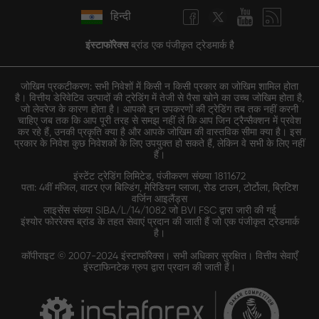
हिन्दी
इंस्टाफॉरेक्स
ब्रांड एक पंजीकृत ट्रेडमार्क है
जोखिम प्रकटीकरण: सभी निवेशों में किसी न किसी प्रकार का जोखिम शामिल होता
है। वित्तीय डेरिवेटिव उत्पादों की ट्रेडिंग में तेजी से पैसा खोने का उच्च जोखिम होता है,
जो लेवरेज के कारण होता है। आपको इन उपकरणों की ट्रेडिंग तब तक नहीं करनी
चाहिए जब तक कि आप पूरी तरह से समझ नहीं लें कि आप जिन ट्रैन्सैक्शन में प्रवेश
कर रहे हैं, उनकी प्रकृति क्या है और आपके जोखिम की वास्तविक सीमा क्या है। इस
प्रकार के निवेश कुछ निवेशकों के लिए उपयुक्त हो सकते हैं, लेकिन वे सभी के लिए नहीं
हैं।
इंस्टेंट ट्रेडिंग लिमिटेड, पंजीकरण संख्या 1811672
पता: 4वीं मंजिल, वाटर एज बिल्डिंग, मेरिडियन प्लाजा, रोड टाउन, टोर्टोला, ब्रिटिश
वर्जिन आइलैंड्स
लाइसेंस संख्या SIBA/L/14/1082 जो BVI FSC द्वारा जारी की गई
इंश्योर फोररेक्स ब्रांड के तहत सेवाएं प्रदान की जाती हैं जो एक पंजीकृत ट्रेडमार्क
है।
कॉपीराइट © 2007-2024 इंस्टाफॉरेक्स। सभी अधिकार सुरक्षित। वित्तीय सेवाएँ
इंस्टाफिनटेक ग्रुप द्वारा प्रदान की जाती हैं।