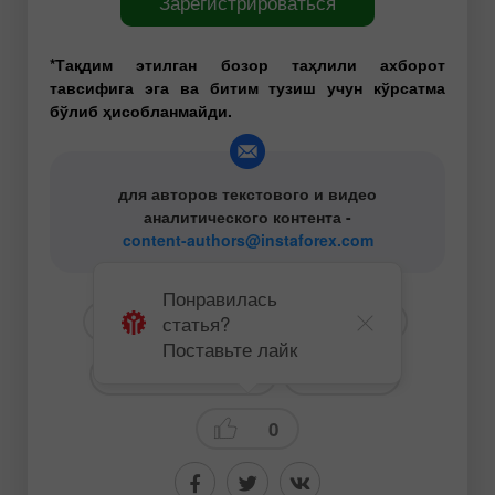
Зарегистрироваться
*Тақдим этилган бозор таҳлили ахборот
тавсифига эга ва битим тузиш учун кўрсатма
бўлиб ҳисобланмайди.
для авторов текстового и видео
аналитического контента -
content-authors@instaforex.com
Понравилась
статья?
# EUR
# USD
# EURUSD
Поставьте лайк
# Для начинающих
Прогнозы
0