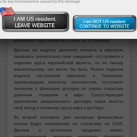
y for any inconvenience caused by this message.
европейской валютой
Тест цены 1.1769 пришелся на момент, когда
индикатор MACD только начинал движение вниз от
нулевой отметки, что стало подтверждением
правильной точки входа на продажу евро. В
результате пара снизилась лишь на 10 пунктов.
Данные по индексу делового климата в еврозоне
оказались значительно хуже ожиданий, что привело к
падению курса европейской валюты, но не такому
значительному, как могло бы быть. Резкое падение
индекса настроений еврозоны и Германии,
превзошедшее прогнозы экономистов, послужило
сигналом к фиксации доходов по ранее открытым
длинным позициям в евро. Сопутствующее
укрепление американского доллара также внесло
свой вклад в снижение курса евро к доллару.
Во второй половине дня основные финансовые
потоки будут направлены на статистику из США.
Данные о розничных продажах имеют
первостепенное значение, поскольку отражают