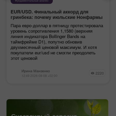
Фундаментальный анализ
EUR/USD. Финальный аккорд для
гринбека: почему июльские Нонфармы
еще хуже, чем кажутся
Пара евро-доллар в пятницу протестировала
уровень сопротивления 1,1580 (верхняя
линия индикатора Bollinger Bands на
таймфрейме D1), попутно обновив
двухмесячный ценовой максимум. И хотя
покупатели eur/usd не смогли преодолеть
этот ценовой
Ирина Манзенко
2220
12:49 2026-08-08 +02:00