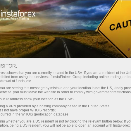
Трейдерлар учун
Форекс аналитика
Форекс-шарҳлар
Прогнозы
ISITOR,
ess shows that you are currently located in the USA. If you are a resident of the Uni
ibited from using the services of InstaFintech Group including online trading, online
21.04.2026 13:17
drawal of funds, etc.
EURUSD: советы для начинающих
k you are seeing this message by mistake and your location is not the US, kindly pro
herwise, you must leave the website in order to comply with government restrictions
трейдеров на 21 апреля
ur IP address show your location as the USA?
(американская сессия)
sing a VPN provided by a hosting company based in the United States;
oes not have proper WHOIS records;
occurred in the WHOIS geolocation database.
irm whether you are a US resident or not by clicking the relevant button below. If y
ption, being a US resident, you will not be able to open an account with InstaForex
Разбор сделок и советы по торговле