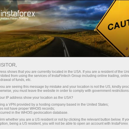
छोटे
स्प्रेड — बड़ा मुनाफा
ISITOR,
ess shows that you are currently located in the USA. If you are a resident of the Uni
हर डिपॉजिट पर
ibited from using the services of InstaFintech Group including online trading, online
InstaForex के साथ आपको वास्तविक
drawal of funds, etc.
प्रतिस्पर्धी अवसर मिलते हैं: 1:5000 तक
30% बोनस
k you are seeing this message by mistake and your location is not the US, kindly pro
लीवरेज, मार्केट में बेहतरीन स्प्रेड्स और
herwise, you must leave the website in order to comply with government restrictions
कमीशन, और स्टॉक्स व इंडेक्स ट्रेडिंग के लिए
ur IP address show your location as the USA?
ट्रेडिंग में
फायदेमंद शर्तें।
sing a VPN provided by a hosting company based in the United States;
oes not have proper WHOIS records;
और हाईवे पर गति
occurred in the WHOIS geolocation database.
irm whether you are a US resident or not by clicking the relevant button below. If y
ption, being a US resident, you will not be able to open an account with InstaForex
हमने एक ऐसा बोनस सिस्टम विकसित किया है
आपका निजी उपहार जैकपॉट