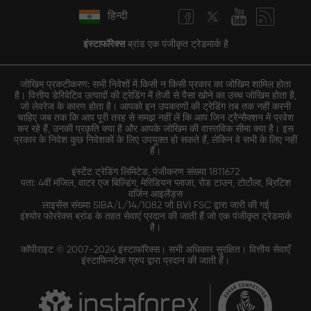
हिन्दी
इंस्टाफॉरेक्स
ब्रांड एक पंजीकृत ट्रेडमार्क है
जोखिम प्रकटीकरण: सभी निवेशों में किसी न किसी प्रकार का जोखिम शामिल होता
है। वित्तीय डेरिवेटिव उत्पादों की ट्रेडिंग में तेजी से पैसा खोने का उच्च जोखिम होता है,
जो लेवरेज के कारण होता है। आपको इन उपकरणों की ट्रेडिंग तब तक नहीं करनी
चाहिए जब तक कि आप पूरी तरह से समझ नहीं लें कि आप जिन ट्रैन्सैक्शन में प्रवेश
कर रहे हैं, उनकी प्रकृति क्या है और आपके जोखिम की वास्तविक सीमा क्या है। इस
प्रकार के निवेश कुछ निवेशकों के लिए उपयुक्त हो सकते हैं, लेकिन वे सभी के लिए नहीं
हैं।
इंस्टेंट ट्रेडिंग लिमिटेड, पंजीकरण संख्या 1811672
पता: 4वीं मंजिल, वाटर एज बिल्डिंग, मेरिडियन प्लाजा, रोड टाउन, टोर्टोला, ब्रिटिश
वर्जिन आइलैंड्स
लाइसेंस संख्या SIBA/L/14/1082 जो BVI FSC द्वारा जारी की गई
इंश्योर फोररेक्स ब्रांड के तहत सेवाएं प्रदान की जाती हैं जो एक पंजीकृत ट्रेडमार्क
है।
कॉपीराइट © 2007-2024 इंस्टाफॉरेक्स। सभी अधिकार सुरक्षित। वित्तीय सेवाएँ
इंस्टाफिनटेक ग्रुप द्वारा प्रदान की जाती हैं।