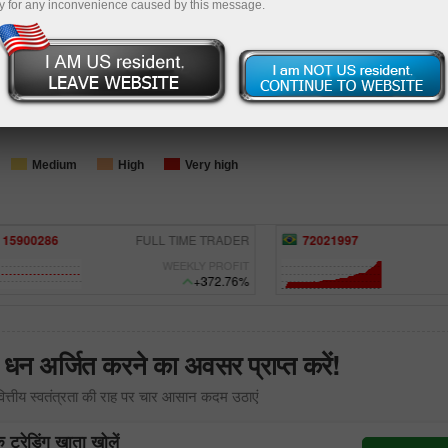
y for any inconvenience caused by this message.
Loading...
Medium
High
Very high
900286
FULL TIME TRADER
72021997
WEEKLY PROFIT
W
+372.76%
 धन अर्जित करने का अवसर प्राप्त करें!
्तीय स्वतंत्रता की राह पर चार आसान कदम उठाएं
्रेडिंग खाता खोलें