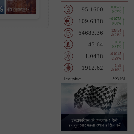
%
इंस्टाफॉरेक्स की एफएक्स-1 रैली
हर शुक्रवार पहला स्थान हासिल करें