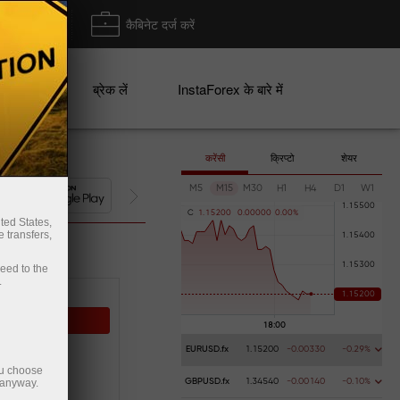
ा/ निकासी
कैबिनेट दर्ज करें
ान
ब्रेक लें
InstaForex के बारे में
करेंसी
क्रिप्टो
शेयर
M5
M15
M30
H1
H4
D1
W1
पैसे जमा करें
C
1
.
1
5
2
0
0
0
.
0
0
0
0
0
0
.
0
0
%
ted States,
 transfers,
ceed to the
.
sting
EURUSD.fx
1.15200
-0.00330
-0.29%
ou choose
 PROFIT
 anyway.
GBPUSD.fx
1.34540
-0.00140
-0.10%
0%