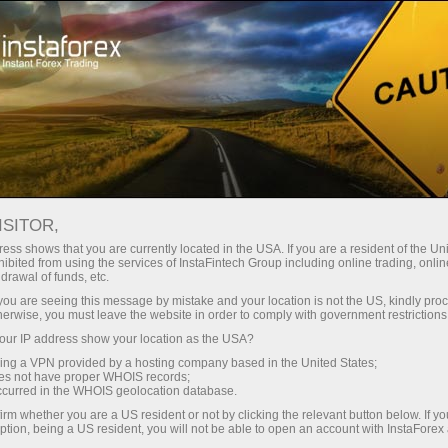
ा
तुरंत खाता खोलना
ट्रेडिंग प्लेटफॉर्म
जम
ुरुआती के लिए
निवेशकों के लिए
भागीदारों के लिए
अभिय
05 - Microrisk-copy
डेमो खाता खोलें
ISITOR,
ess shows that you are currently located in the USA. If you are a resident of the Uni
ibited from using the services of InstaFintech Group including online trading, online
drawal of funds, etc.
k you are seeing this message by mistake and your location is not the US, kindly pro
herwise, you must leave the website in order to comply with government restrictions
ACCOUNT TYPE
ur IP address show your location as the USA?
PAMM
Inve
sing a VPN provided by a hosting company based in the United States;
oes not have proper WHOIS records;
occurred in the WHOIS geolocation database.
irm whether you are a US resident or not by clicking the relevant button below. If y
EQUITY
TOTAL
ption, being a US resident, you will not be able to open an account with InstaForex
0.12
0.0