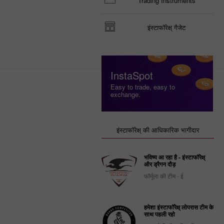
Trading Instruments
इंस्टाफॉरेक्ष् गैजेट
InstaSpot
Easy to trade, easy to
exchange.
इंस्टाफॉरेक्ष् की आधिकारिक भागीदार
भविष्य आ रहा है - इंस्टाफॉरेक्ष्
और ड्रैगन दौड़
फॉर्मूला की टीम - ई
हमेशा इंस्टाफॉरेक्ष् लोपरास टीम के
साथ पहली रहो