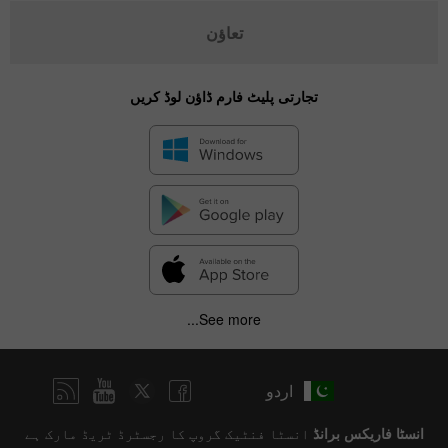
تعاؤن
تجارتی پلیٹ فارم ڈاؤن لوڈ کریں
See more...
اردو
انسٹا فاریکس برانڈ
انسٹا فنٹیک گروپ کا رجسٹرڈ ٹریڈ مارک ہے