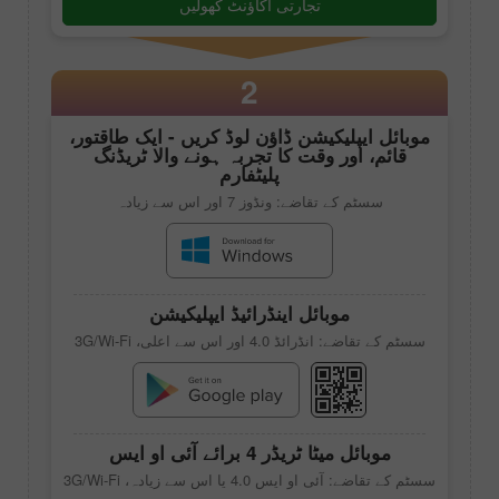
تجارتی اکاؤنٹ کھولیں
2
موبائل ایپلیکیشن ڈاؤن لوڈ کریں - ایک طاقتور،
قائم، اور وقت کا تجربہ ہونے والا ٹریڈنگ
پلیٹفارم
سسٹم کے تقاضے: ونڈوز 7 اور اس سے زیادہ
موبائل اینڈرائیڈ ایپلیکیشن
سسٹم کے تقاضے: انڈرائڈ 4.0 اور اس سے اعلی، 3G/Wi-Fi
موبائل
میٹا ٹریڈر 4
برائے آئی او ایس
سسٹم کے تقاضے: آئی او ایس 4.0 یا اس سے زیادہ، 3G/Wi-Fi