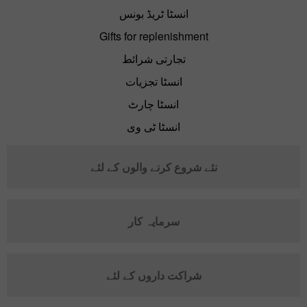
انسٹا ٹریڈ بونس
Gifts for replenishment
تجارتی شرائط
انسٹا تجزیات
انسٹا چارٹ
انسٹا ٹی وی
نئے شروع کرنے والوں کے لئے
سرمایہ کار
شراکت داروں کے لئے