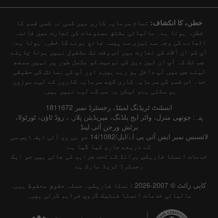
خطرے کا انکشاف:
تمام سرمایہ کاری میں کسی نہ کسی قسم کا
خطرہ ہوتا ہے۔ مالیاتی مشتق مصنوعات کی تجارت میں فائدہ
اٹھانے کی وجہ سے تیزی سے پیسہ ضائع ہونے کا خطرہ ہوتا ہے۔
آپ کو ان آلات کی تجارت میں اس وقت تک مشغول نہیں ہونا چاہئے
جب تک کہ آپ ان لین دین کی نوعیت کو مکمل طور پر نہیں سمجھ
لیتے جس میں آپ داخل ہو رہے ہیں، اور آپ کی نمائش کی حقیقی
حد۔ اس قسم کی سرمایہ کاری کچھ سرمایہ کاروں کے لیے موزوں
ہو سکتی ہے، لیکن یہ سب کے لیے نہیں ہیں۔
انسٹنٹ ٹریڈنگ لمیٹڈ، رجسٹرڈ نمبر 1811672
پتہ: چوتھی منزل، واٹر ایج بلڈنگ، میریڈیئن پلازہ، روڈ ٹاؤن، ٹورٹولا،
برٹش ورجن آئی لینڈ
لائسنس نمبر ایس آئی بی اے/ایل/14/1082 جو بی وی آئی ایف ایس سی
کے ذریعے جاری کیا گیا ہے
خدمات انسٹا فاریکس برانڈ کے تحت فراہم کی جاتی ہیں جو ایک
رجسٹرڈ ٹریڈ مارک ہے
کاپی رائٹ © 2007-2026 انسٹا فاریکس۔ جملہ حقوق محفوظ ہیں.
مالیاتی خدمات انسٹا فنٹیک گروپ فراہم کرتی ہیں۔