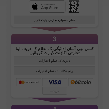
تمام دستیاب تجارتی پلیٹ فارم
3
کسی بھی آسان ادائیگی کے نظام کے ذریعے اپنا
تجارتی اکاؤنٹ ڈپازٹ کروائیں
ڈپازٹ کے تمام اختیارات
رقم نکالنے کے تمام اختیارات
مزید...