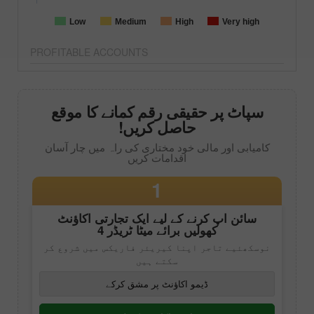
Low
Medium
High
Very high
PROFITABLE ACCOUNTS
سپاٹ پر حقیقی رقم کمانے کا موقع
حاصل کریں!
کامیابی اور مالی خود مختاری کی راہ میں چار آسان
اقدامات کریں
1
سائن اپ کرنے کے لیے ایک تجارتی اکاؤنٹ
کھولیں برائے
میٹا ٹریڈر 4
نوسکھئیے تاجر اپنا کیریئر فاریکس میں شروع کر
سکتے ہیں
ڈیمو اکاؤنٹ پر مشق کرکے