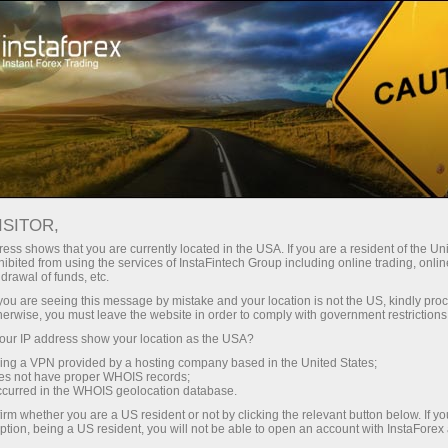
سرمایہ کاروں کے لیے
پی اے ایم ایم سسٹم
مو نیٹرنگ
اکاؤنٹ کی جانچ پڑتال 5068505 - Microrisk-copy
ISITOR,
ماریکس مانیٹرنگ / نگرانی
ess shows that you are currently located in the USA. If you are a resident of the Uni
ibited from using the services of InstaFintech Group including online trading, online
drawal of funds, etc.
k you are seeing this message by mistake and your location is not the US, kindly pro
herwise, you must leave the website in order to comply with government restrictions
تجارتی اکاؤنٹ کھولیں
ur IP address show your location as the USA?
sing a VPN provided by a hosting company based in the United States;
oes not have proper WHOIS records;
ڈیمو اکاؤنٹ کھولیں
occurred in the WHOIS geolocation database.
irm whether you are a US resident or not by clicking the relevant button below. If y
ption, being a US resident, you will not be able to open an account with InstaForex