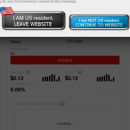
y for any inconvenience caused by this message.
Simple
Advanced
ACCOUNT
PROJECT NAME
5068505
Microrisk-copy
REGISTERED
ACCOUNT TYPE
4722
days
PAMM
INVESTORS
26
Investing
BALANCE
EQUITY
0.12
0.12
TOTAL PROFIT
0.00%
TRADING AGGRESSION
Loading...