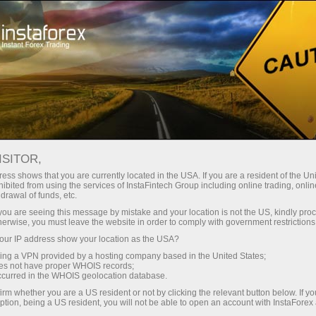
For Traders
Forex Analytics
InstaForex TV
Forex calendar
ISITOR,
ess shows that you are currently located in the USA. If you are a resident of the Uni
Trader’s calendar on March 28: Any
ibited from using the services of InstaFintech Group including online trading, online
drawal of funds, etc.
winners in Trump’s tariff game? (in)
k you are seeing this message by mistake and your location is not the US, kindly pro
herwise, you must leave the website in order to comply with government restrictions
ur IP address show your location as the USA?
sing a VPN provided by a hosting company based in the United States;
ट्रेडिंग खाता खोलें
oes not have proper WHOIS records;
occurred in the WHOIS geolocation database.
irm whether you are a US resident or not by clicking the relevant button below. If y
डेमो खाता खोलें
ption, being a US resident, you will not be able to open an account with InstaForex