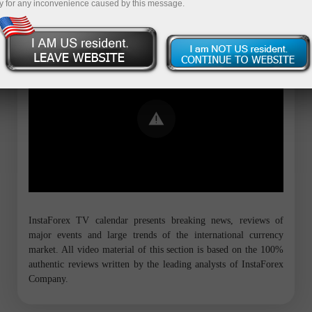
y for any inconvenience caused by this message.
Error loading YouTube: Video could not
be played
InstaForex TV calendar presents breaking news, reviews of
major events and large trends of the international currency
market. All video material of this section is based on the 100%
authentic reviews written by the leading analysts of InstaForex
Company.