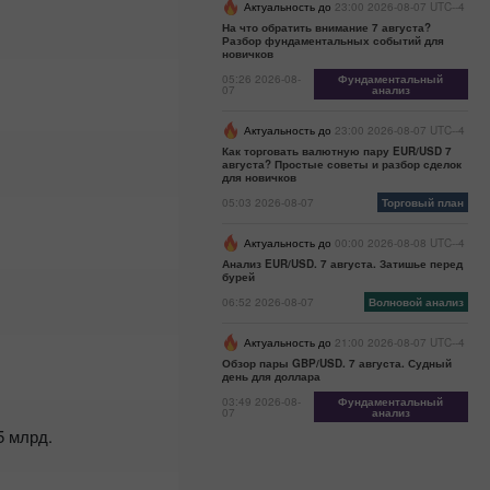
ФРС или
Актуальность до
23:00 2026-08-07 UTC--4
Белый
На что обратить внимание 7 августа?
дом –
Разбор фундаментальных событий для
новичков
выбор для
05:26 2026-08-
Фундаментальный
доллара
07
анализ
очевиден?
10:49 2025-
Актуальность до
23:00 2026-08-07 UTC--4
02-21 UTC+3
Как торговать валютную пару EUR/USD 7
августа? Простые советы и разбор сделок
Календарь
для новичков
трейдера на
05:03 2026-08-07
Торговый план
21 февраля:
Может ли
Актуальность до
00:00 2026-08-08 UTC--4
доллар
Анализ EUR/USD. 7 августа. Затишье перед
вести себя
бурей
поскромнее?
06:52 2026-08-07
Волновой анализ
А Трамп?
22:13 2025-02-
Актуальность до
21:00 2026-08-07 UTC--4
19 UTC+3
Обзор пары GBP/USD. 7 августа. Судный
день для доллара
Календарь
03:49 2026-08-
Фундаментальный
трейдера на
07
анализ
20 февраля:
5 млрд.
Доллару уже
пора
начинать