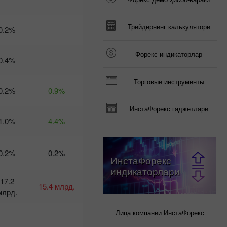
трейдера на 3
марта: 4
марта, 2
Трейдернинг калькулятори
0.2%
апреля…
Продолжаем?
Доллар
Форекс индикаторлар
0.4%
теряет
доверие
14:43 2025-02-28
Торговые инструменты
UTC+3
0.2%
0.9%
Календарь
ИнстаФорекс гаджетлари
трейдера
1.0%
4.4%
на 28
февраля:
Доллар
застрял
0.2%
0.2%
ИнстаФорекс
между
двух огней
индикаторлари
20:16 2025-
17.2
15.4 млрд.
02-27 UTC+3
млрд.
Календарь
трейдера
Лица компании ИнстаФорекс
на 27