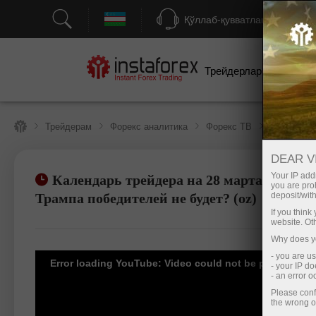
Қўллаб-қувватлаш
Трейдерлар учун
бо
Трейдерам
Форекс аналитика
Форекс ТВ
Форекс-ТВ
DEAR V
Your IP addr
Календарь трейдера на 28 марта: В тар
you are proh
Савдо ҳисоб-варағини очиш
Демо-ҳисоб
Трампа победителей не будет? (oz)
deposit/with
If you thin
website. Ot
Why does yo
- you are u
Error loading YouTube: Video could not be played
- your IP d
- an error 
Please conf
the wrong o