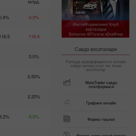
млрд.
Календарь
трейдера на 6
0.4%
0.3%
марта: Трамп
ИнстаФорекснинг Клуб
рискует
карталари
экономикой
Бонусни 40%гача кўпайтир
116.5
116.4
США – доллару
приготовиться?
Савдо воситалари
21:02 2025-03-04
UTC+3
0.0%
Forexда муваффақиятли онлайн
Календарь
савдо қилиш учун энг яхши
трейдера
воситалар
на 5
0.50%
марта:
MetaTrader савдо
Тарифное
платформаси
безумие
2.20%
угрожает
не только
Графики онлайн
глобальной
экономике
8.2%
8.3%
Форекс-таҳлил
10:28 2025-
03-04 UTC+3
Календарь
Форекс демо ҳисоб-варағи