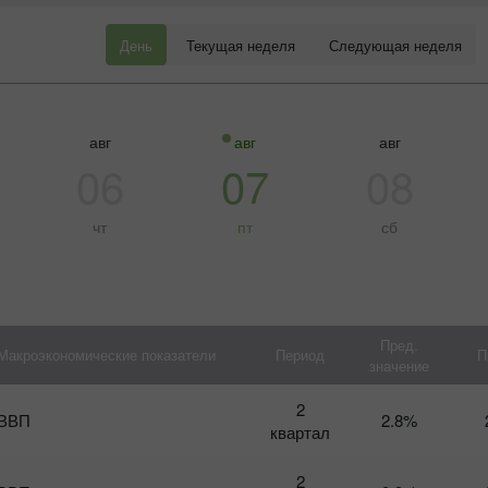
День
Текущая неделя
Следующая неделя
авг
авг
авг
06
07
08
чт
пт
сб
Пред.
Макроэкономические показатели
Период
П
значение
Бонус 30%
Бахтли депозит
2
К
ВВП
2.8%
на
квартал
Т
Клуб бонуси
г
2
п