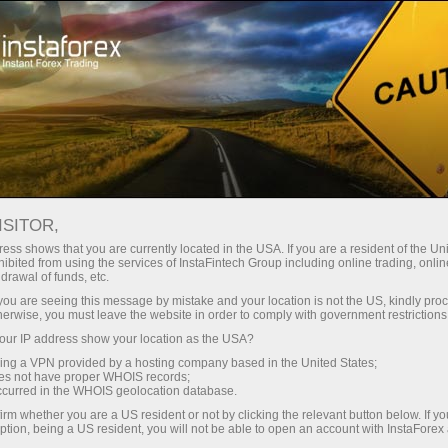
Ҳисоб-варағини тез очиш
Савдо платформаси
Энди иш
шлаётганлар
Инвесторлар учун
Ҳамкорлар учун
Промоак
учун
: календарь
ISITOR,
ess shows that you are currently located in the USA. If you are a resident of the Uni
ифной игре
ibited from using the services of InstaFintech Group including online trading, online
-варағини очиш
drawal of funds, etc.
k you are seeing this message by mistake and your location is not the US, kindly pro
herwise, you must leave the website in order to comply with government restrictions
ur IP address show your location as the USA?
sing a VPN provided by a hosting company based in the United States;
Календ
oes not have proper WHOIS records;
марта
occurred in the WHOIS geolocation database.
Трамп
irm whether you are a US resident or not by clicking the relevant button below. If y
будет?
ption, being a US resident, you will not be able to open an account with InstaForex
22:14 2