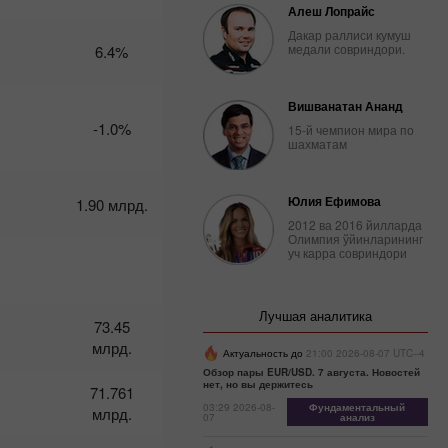
февраля:
Алеш Лопрайс
Трамп
Дакар раллиси кумуш
вышел на
медали совриндори.
6.4%
охоту –
доллар на
подхвате
Вишванатан Ананд
10:08 2025-
-1.0%
15-й чемпион мира по
02-27 UTC+3
шахматам
Календарь
трейдера
Юлия Ефимова
на 26
1.90 млрд.
февраля:
2012 ва 2016 йилларда
Доллар
Олимпия ўйинларининг
уч карра совриндори
уходит из
портфелей
из-за
трампа
Лучшая аналитика
73.45
07:45 2025-
02-25 UTC+3
млрд.
Актуальность до
21:00 2026-08-07 UTC--4
Обзор пары EUR/USD. 7 августа. Новостей
Календарь
нет, но вы держитесь
71.761
трейдера
03:29 2026-08-
Фундаментальный
млрд.
на 24-25
07
анализ
февраля: