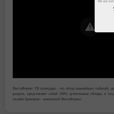
We are sorr
ИнстаФорекс ТВ календарь - это обзор важнейших событий, д
разделе, представляет собой 100% аутентичные обзоры, в с
онлайн брокером – компанией ИнстаФорекс.