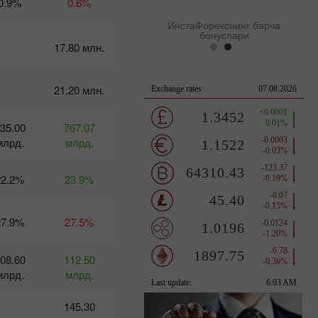
0.9%
0.6%
:13 2025-03-11 UTC+3
ИнстаФорекснинг барча
бонуслари
17.80 млн.
Календарь
трейдера
21.20 млн.
на 10-11
марта:
Выйдет ли
35.00
767.07
доллар из
млрд.
тумана?
млрд.
10:24 2025-
03-10 UTC+3
22.2%
23.9%
Календарь
трейдера
на 7
27.9%
27.5%
марта:
Для
доллара
08.60
112.50
наступают
млрд.
млрд.
нелегкие
времена?
145.30
09:07 2025-
03-06 UTC+3