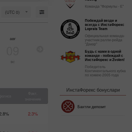
марта:
Удержится
Команда "Формулы - Е"
ли на
(UTC 0)
плаву
Побеждай везде и
доллар
всегда с ИнстаФорекс
США?
Loprais Team
09:03 2025-
Официальная команда-
03-18 UTC+3
авг
авг
авг
ав
участник ралли-рейда
"Дакар"
09
10
11
1
Календарь
Будь с нами в одной
трейдера
команде - побеждай с
на 14
ИнстаФорекс и Zvolen!
вс
пн
вт
с
марта:
Победитель
Куда
Континентального кубка
Трамп
по хоккею 2005 года
толкает
доллар
ИнстаФорекс бонуслари
США?
Факт.
рогноз
10:37 2025-
значение
03-13 UTC+3
Бонус 30%
Бахтли депозит
алендарь трейдера
2.8%
2.3%
 12-13 марта:
рампотурбулентность
Клуб бонуси
отовит доллару
одвох