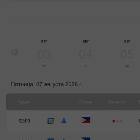
авг
авг
авг
03
04
05
пн
вт
ср
Пятница, 07 августа 2026 г.
Время
Страна
Важность
02:00