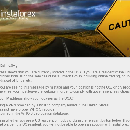
For Traders
Forex Analytics
InstaForex TV
Forex calendar
ISITOR,
ess shows that you are currently located in the USA. If you are a resident of the Uni
Trader’s calendar on March 28: Any
ibited from using the services of InstaFintech Group including online trading, online
drawal of funds, etc.
winners in Trump’s tariff game? (in)
k you are seeing this message by mistake and your location is not the US, kindly pro
herwise, you must leave the website in order to comply with government restrictions
ur IP address show your location as the USA?
sing a VPN provided by a hosting company based in the United States;
ट्रेडिंग खाता खोलें
oes not have proper WHOIS records;
occurred in the WHOIS geolocation database.
irm whether you are a US resident or not by clicking the relevant button below. If y
डेमो खाता खोलें
ption, being a US resident, you will not be able to open an account with InstaForex