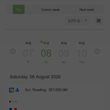
Day
Current week
Next week
(UTC 0)
aug
aug
aug
aug
aug
aug
06
07
08
09
10
11
th
fr
sa
su
mo
tu
Saturday, 08 August 2026
Act. Reading:
357,050.0M