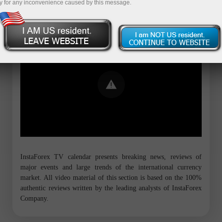
y for any inconvenience caused by this message.
Error loading YouTube: Video could not
be played
InstaForex TV calendar presents breaking news, reviews of
major events and large trends of the international currency
market. All video material of this section is based on the 100%
authentic reviews written by the leading analysts of InstaForex
Company.