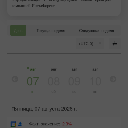
компанией ИнстаФорекс.
День
Текущая неделя
Следующая неделя
(UTC 0)
авг
авг
авг
авг
авг
авг
06
07
08
09
10
11
чт
пт
сб
вс
пн
вт
Пятница, 07 августа 2026 г.
Факт. значение:
2.3%