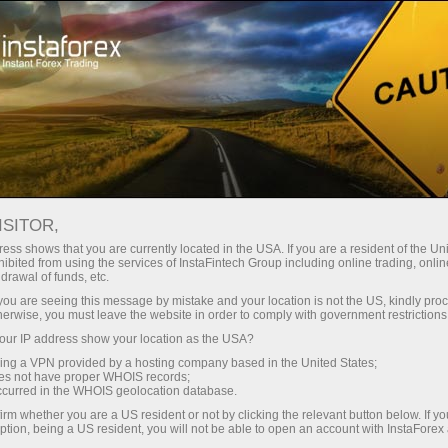
Трейдерам
Форекс аналитика
Форекс ТВ
Форекс-ТВ: календарь
ISITOR,
ess shows that you are currently located in the USA. If you are a resident of the Uni
Календарь трейдера на 28 марта: В
ibited from using the services of InstaFintech Group including online trading, online
drawal of funds, etc.
тарифной игре Трампа победителей не
k you are seeing this message by mistake and your location is not the US, kindly pro
будет? (oz)
herwise, you must leave the website in order to comply with government restrictions
ur IP address show your location as the USA?
sing a VPN provided by a hosting company based in the United States;
oes not have proper WHOIS records;
occurred in the WHOIS geolocation database.
и очиш
irm whether you are a US resident or not by clicking the relevant button below. If y
ption, being a US resident, you will not be able to open an account with InstaForex