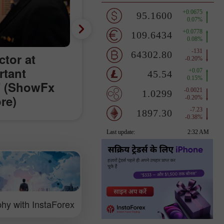
tor at
rtant
" (ShowFx
re)
hy with InstaForex