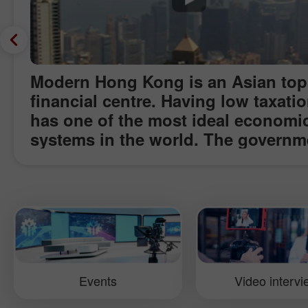
Modern Hong Kong is an Asian top
financial centre. Having low taxatio
has one of the most ideal economi
systems in the world. The governm
does not interfere in the country’s
economy and creates favourable
conditions for business start-ups a
well as Forex trading. Concentratin
biggest number of medium-sized a
big businesses in the Asia, Hong 
is one of the leading financial cent
Events
Video interv
InstaForex Company has visited th