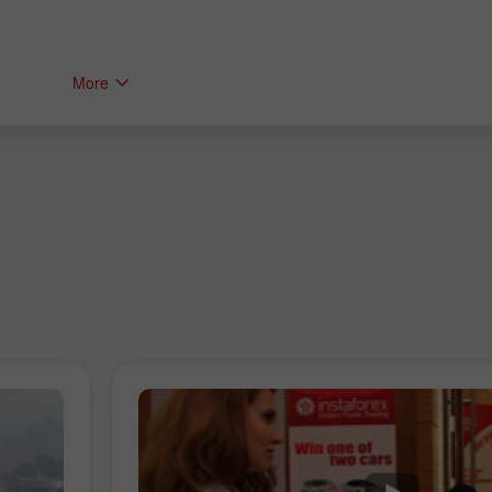
More
30% बोनस
इंस्टा फोरेक्स क्लब बोनस