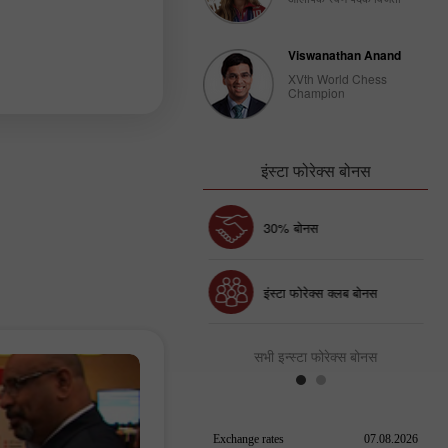
Viswanathan Anand
XVth World Chess
Champion
इंस्टा फोरेक्स बोनस
चाणक्य डिपाजिट
30% बोनस
इंस्टा फोरेक्स क्लब बोनस
सभी इन्स्टा फोरेक्स बोनस