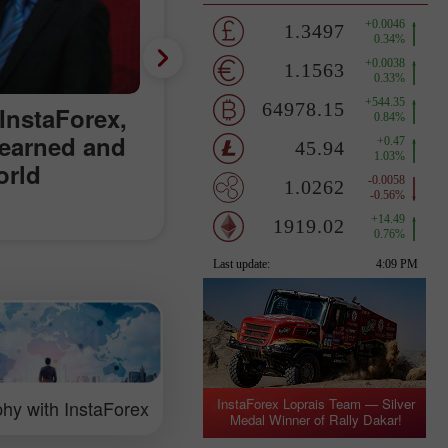
 InstaForex,
 earned and
orld
InstaForex Loprais Team — Silver
hy with InstaForex
Medal Winner of Rally Dakar!