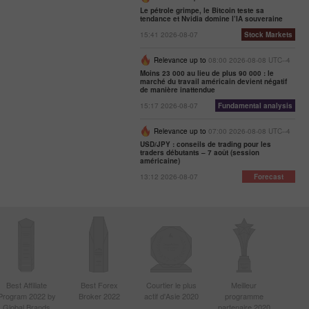
Le pétrole grimpe, le Bitcoin teste sa
tendance et Nvidia domine l’IA souveraine
15:41 2026-08-07
Stock Markets
Relevance up to
08:00 2026-08-08 UTC--4
Moins 23 000 au lieu de plus 90 000 : le
marché du travail américain devient négatif
de manière inattendue
15:17 2026-08-07
Fundamental analysis
Relevance up to
07:00 2026-08-08 UTC--4
USD/JPY : conseils de trading pour les
traders débutants – 7 août (session
américaine)
13:12 2026-08-07
Forecast
Best Affiliate
Best Forex
Courtier le plus
Meilleur
Program 2022 by
Broker 2022
actif d'Asie 2020
programme
Global Brands
partenaire 2020