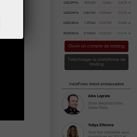
USDJPY.fx
157.470
-0.964
-0.61%
USDCHF.fx
0.80760
-0.00460
-0.57%
USDCAD.fx
1.39340
-0.00790
-0.56%
AUDUSD.fx
0.70650
+0.00330
+0.47%
Ouvrir un compte de trading
Telecharger la plateforme de
trading
InstaForex brand ambassadors
Ales Loprais
Silver Medalist of the
Dakar Rally
Yuliya Efimova
Trois fois médaillée Jeux
olympiques en 2012 et