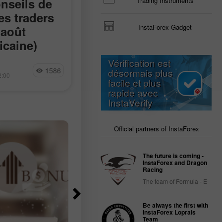
nseils de
EUR/USD : Conseils de
Trading Instruments
es traders
trading pour les trader
InstaForex Gadget
 août
débutants – 7 août
icaine)
(Session américaine)
Vérification est
49 s’est produit
Aucun des niveaux que j’avais
Jakub Novak
1586
11
désormais plus
cateur MACD
indiqués n’a été testé durant la
2:00
13:12 2026-08-07 +02:00
facile et plus
 commencer à
première moitié de la séance, les
rapide avec
 depuis la ligne
traders ayant marqué une pause av
InstaVerify
t
la publication des données
importantes. Tout cela
Official partners of InstaForex
The future is coming -
InstaForex and Dragon
Racing
The team of Formula - E
Be always the first with
InstaForex Loprais
Team