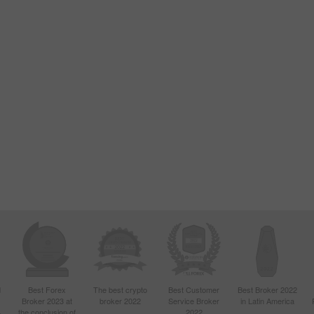
d
Best Forex
The best crypto
Best Customer
Best Broker 2022
Broker 2023 at
broker 2022
Service Broker
in Latin America
4
the conclusion of
2022