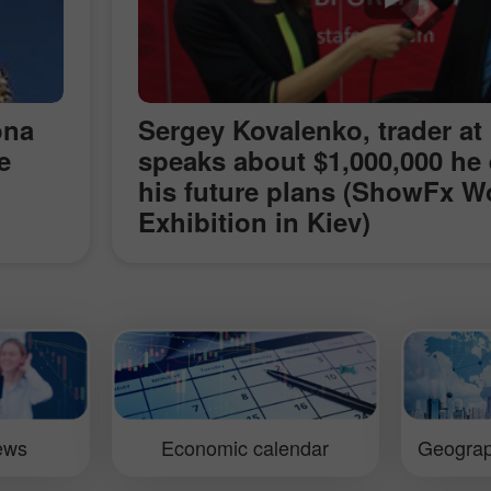
ona
Sergey Kovalenko, trader at
e
speaks about $1,000,000 he
his future plans (ShowFx W
Exhibition in Kiev)
o the
ces
t
es
iews
Economic calendar
Geograp