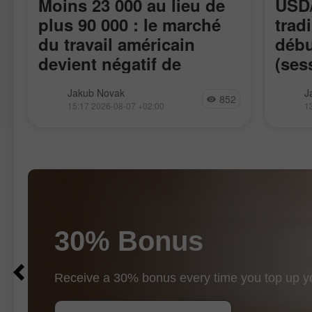
Moins 23 000 au lieu de
USD/
plus 90 000 : le marché
trad
e
du travail américain
débu
devient négatif de
(ses
manière inattendue
Les effectifs non agricoles aux
Le test
Jakub Novak
J
852
États‑Unis ont diminué de 23 000 en
au mom
15:17 2026-08-07 +02:00
1
juillet, alors que les économistes
juste 
anticipaient une hausse comprise
vers le
entre 83 000 et 97 500, selon les
données
30% Bonus
$10
$1000
Receive a 30% bonus every time you top up y