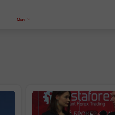
More
Bonus de 30%
Bonus de Club InstaForex