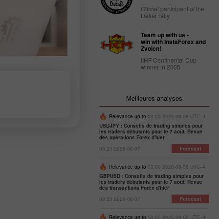
Official participant of the
Dakar rally
Team up with us -
win with InstaForex and
Zvolen!
IIHF Continental Cup
winner in 2005
Meilleures analyses
Relevance up to
03:00 2026-08-08 UTC--4
USDJPY : Conseils de trading simples pour
les traders débutants pour le 7 août. Revue
des opérations Forex d'hier
09:23 2026-08-07
Forecast
Relevance up to
03:00 2026-08-08 UTC--4
GBPUSD : Conseils de trading simples pour
les traders débutants pour le 7 août. Revue
des transactions Forex d'hier
09:23 2026-08-07
Forecast
Relevance up to
06:00 2026-08-09 UTC--4