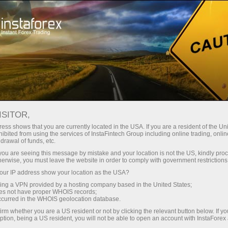
ture rapide de compte
Plateforme de trading
ur les traders
Pour les
Pour les
Campa
débutants
investisseurs
partenaires
News
ISITOR,
ess shows that you are currently located in the USA. If you are a resident of the Uni
ibited from using the services of InstaFintech Group including online trading, online
ney withdrawal
drawal of funds, etc.
k you are seeing this message by mistake and your location is not the US, kindly pro
herwise, you must leave the website in order to comply with government restrictions
ur IP address show your location as the USA?
sing a VPN provided by a hosting company based in the United States;
yed
oes not have proper WHOIS records;
occurred in the WHOIS geolocation database.
irm whether you are a US resident or not by clicking the relevant button below. If y
ption, being a US resident, you will not be able to open an account with InstaForex