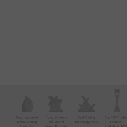
Most Innovative
Forex Broker of
Best Trading
Top 100 Truste
Mobile Trading
the Year at
Technology 2024
Financial
Application
Money Expo Abu
Institutions 202