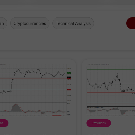
ad a
stles
an
Cryptocurrencies
Technical Analysis
ons
Prévisions