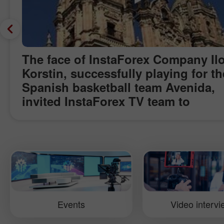
The face of InstaForex Company Il
Korstin, successfully playing for th
Spanish basketball team Avenida,
invited InstaForex TV team to
Salamanca to see the final game of
Spain Championship. In addition t
basketball play-off which Ilona had
won, the journalists visited the pla
of interest in Salamanca: the oldes
European University - in olden tim
such persons as Cervantes,
Events
Video interv
Calderуn and Lope de Vega were