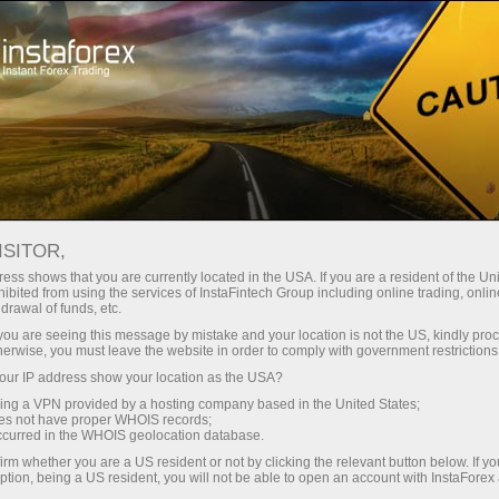
For Traders
Forex Analytics
InstaForex TV
Forex TV News
ISITOR,
ess shows that you are currently located in the USA. If you are a resident of the Uni
ibited from using the services of InstaFintech Group including online trading, online
drawal of funds, etc.
k you are seeing this message by mistake and your location is not the US, kindly pro
herwise, you must leave the website in order to comply with government restrictions
ur IP address show your location as the USA?
ं
sing a VPN provided by a hosting company based in the United States;
oes not have proper WHOIS records;
occurred in the WHOIS geolocation database.
irm whether you are a US resident or not by clicking the relevant button below. If y
ption, being a US resident, you will not be able to open an account with InstaForex