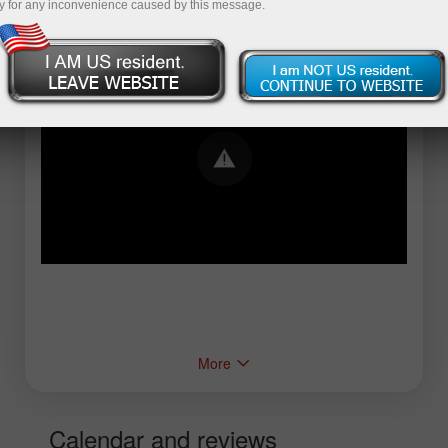
y for any inconvenience caused by this message.
Error loading YouTube: Video could not be
played
More
Calendar and reviews