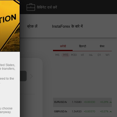
ा/ निकासी
कैबिनेट दर्ज करें
ान
ब्रेक लें
InstaForex के बारे में
करेंसी
क्रिप्टो
शेयर
M5
M15
M30
H1
H4
D1
W1
ted States,
 transfers,
पैसे जमा करें
ceed to the
.
EURUSD.fx
1.15580
+0.00330
+0.29%
ou choose
 anyway.
GBPUSD.fx
1.34920
+0.00370
+0.27%