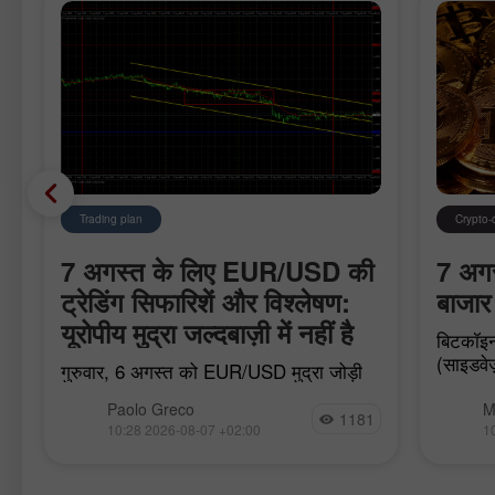
Trading plan
Crypto-
7 अगस्त के लिए EUR/USD की
7 अगस्
ट्रेडिंग सिफारिशें और विश्लेषण:
बाजार 
यूरोपीय मुद्रा जल्दबाज़ी में नहीं है
बिटकॉइन
(साइडवेज
गुरुवार, 6 अगस्त को EUR/USD मुद्रा जोड़ी
स्पॉट ET
फिर से ऊपर की ओर बढ़ना जारी रखने में विफल
बाजार मे
Paolo Greco
M
रही और पीछे हट गई। 1.1536–1.1542 क्षेत्र
1181
10:28 2026-08-07 +02:00
1
और क्रिटिकल लाइन के नीचे समेकन