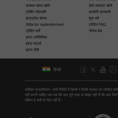
तत्काल खाता खोलें
डेमो अकाउंट खोलें
ट्रेडिंग प्लेटफॉर्म
उपयोगी जानकारी
इंस्टाट्रेड बोनस
शुरू करें
Gifts for replenishment
ट्रेडिंग FAQ
ट्रेडिंग शर्तें
नॉलेज बेस
इंस्टा अनैलिसिस
इंस्टा चार्ट्स
इंस्टा टीवी
हिन्दी
जोखिम प्रकटीकरण: सभी निवेशों में किसी न किसी प्रकार का जोखिम शामिल ह
नहीं करनी चाहिए जब तक कि आप पूरी तरह से समझ नहीं लें कि आप जिन ट्रैन
लेकिन वे सभी के लिए नहीं हैं।