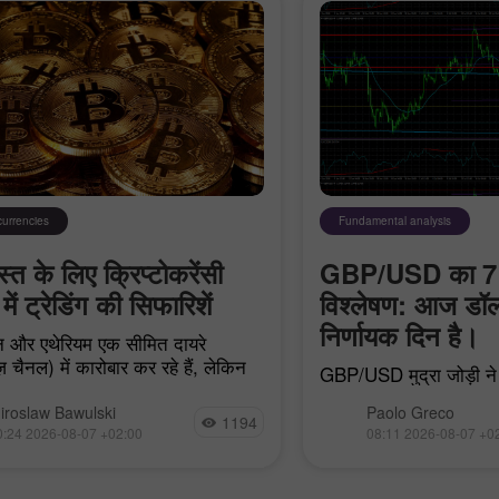
currencies
Fundamental analysis
त के लिए क्रिप्टोकरेंसी
GBP/USD का 7 
में ट्रेडिंग की सिफारिशें
विश्लेषण: आज डॉल
निर्णायक दिन है।
 और एथेरियम एक सीमित दायरे
़ चैनल) में कारोबार कर रहे हैं, लेकिन
GBP/USD मुद्रा जोड़ी ने 
F में थोड़ी-बहुत पूंजी आने के बावजूद
बिल्कुल कोई दिलचस्प हलच
ं डर अभी भी बना हुआ है।
एक डेमो खाता खोलें
एक असली खाता खोलें
iroslaw Bawulski
Paolo Greco
महत्वपूर्ण मैक्रोइकोनॉम
1194
0:24 2026-08-07 +02:00
08:11 2026-08-07 +0
की पूरी कमी को देखते हुए
यह भी
खोलें
खोलें