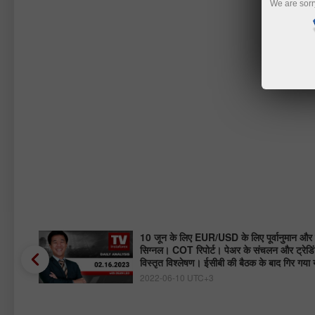
We are sorr
ा? |
10 जून के लिए EUR/USD के लिए पूर्वानुमान और ट
सिग्नल। COT रिपोर्ट। पेअर के संचलन और ट्रेडिं
विस्तृत विश्लेषण। ईसीबी की बैठक के बाद गिर गया य
2022-06-10 UTC+3