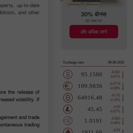
perts, up-to-date
bitcoin, and other
30% बोनस
हर जमा पर
और अधिक जानें
re the release of
ased volatility. If
nagement and trade
pontaneous trading