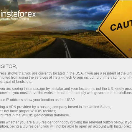
ा
तुरंत खाता खोलना
ट्रेडिंग प्लेटफॉर्म
जम
ुरुआती के लिए
निवेशकों के लिए
भागीदारों के लिए
अभिय
ISITOR,
ess shows that you are currently located in the USA. If you are a resident of the Uni
 Forex
ibited from using the services of InstaFintech Group including online trading, online
drawal of funds, etc.
 GBP/USD,
डेमो खाता खोलें
k you are seeing this message by mistake and your location is not the US, kindly pro
herwise, you must leave the website in order to comply with government restrictions
ur IP address show your location as the USA?
sing a VPN provided by a hosting company based in the United States;
oes not have proper WHOIS records;
occurred in the WHOIS geolocation database.
irm whether you are a US resident or not by clicking the relevant button below. If y
ption, being a US resident, you will not be able to open an account with InstaForex