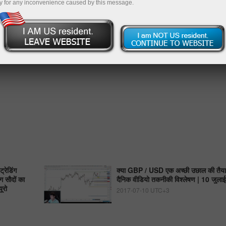
y for any inconvenience caused by this message.
्रेडिंग
क्या GBP / USD एक अच्छी उछाल की तैयार
ग सौदों का
दैनिक वीडियो तकनीकी विश्लेषण | 10 जुल
ूरो
2017-07-10 UTC+3