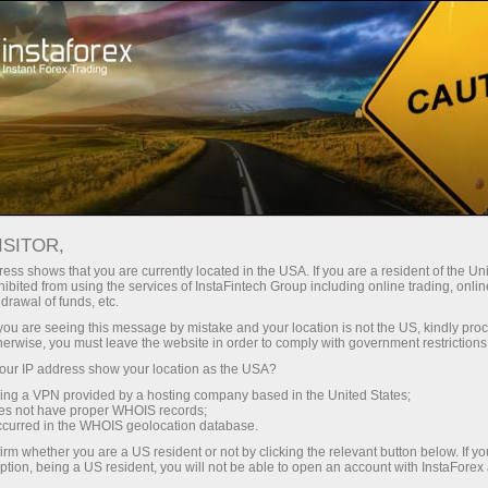
ा
तुरंत खाता खोलना
ट्रेडिंग प्लेटफॉर्म
जम
ुरुआती के लिए
निवेशकों के लिए
भागीदारों के लिए
अभिय
ISITOR,
ess shows that you are currently located in the USA. If you are a resident of the Uni
 Forex
ibited from using the services of InstaFintech Group including online trading, online
drawal of funds, etc.
 GBP/USD,
ट्रेडिंग खाता खोलें
डेमो खा
k you are seeing this message by mistake and your location is not the US, kindly pro
herwise, you must leave the website in order to comply with government restrictions
ur IP address show your location as the USA?
sing a VPN provided by a hosting company based in the United States;
oes not have proper WHOIS records;
occurred in the WHOIS geolocation database.
irm whether you are a US resident or not by clicking the relevant button below. If y
ption, being a US resident, you will not be able to open an account with InstaForex