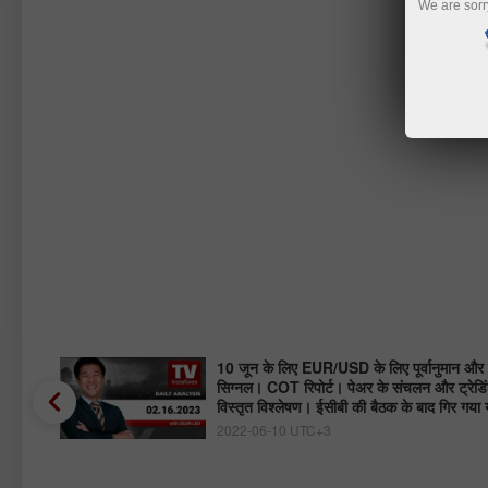
We are sorr
ा? |
10 जून के लिए EUR/USD के लिए पूर्वानुमान और ट
सिग्नल। COT रिपोर्ट। पेअर के संचलन और ट्रेडिं
विस्तृत विश्लेषण। ईसीबी की बैठक के बाद गिर गया य
2022-06-10 UTC+3