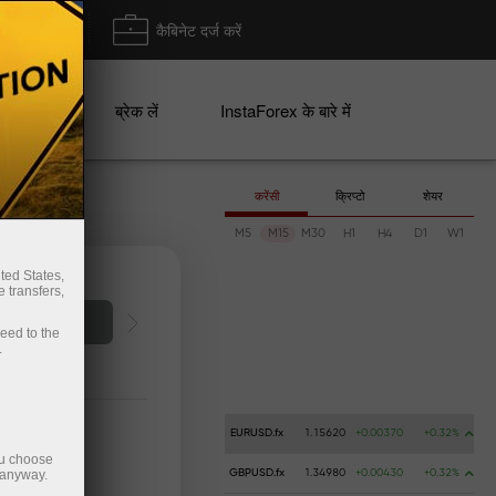
ा/ निकासी
कैबिनेट दर्ज करें
ान
ब्रेक लें
InstaForex के बारे में
करेंसी
क्रिप्टो
शेयर
M5
M15
M30
H1
H4
D1
W1
ted States,
 transfers,
ता खोलें
ceed to the
.
EURUSD.fx
1.15620
+0.00370
+0.32%
ou choose
 anyway.
GBPUSD.fx
1.34980
+0.00430
+0.32%