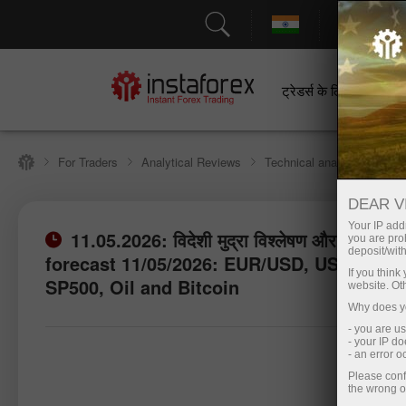
सहायत
ट्रेडर्स के लिए
श
For Traders
Analytical Reviews
Technical analysis
DEAR V
Your IP addr
11.05.2026: विदेशी मुद्रा विश्लेषण और समीक्षा:
you are proh
deposit/with
forecast 11/05/2026: EUR/USD, USD/JPY,
If you thin
SP500, Oil and Bitcoin
website. Ot
Why does yo
- you are u
- your IP d
- an error 
Please conf
the wrong o