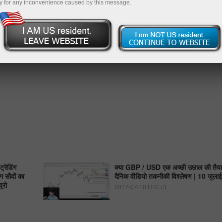
y for any inconvenience caused by this message.
्रेडिंग
क्या GBP / USD एक अच्छी उछाल की तैयार
ग सौदों का
दैनिक वीडियो तकनीकी विश्लेषण | 10 जुल
ूरो
2017-07-10 UTC+3