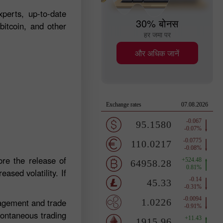
perts, up-to-date
30% बोनस
bitcoin, and other
हर जमा पर
और अधिक जानें
re the release of
ased volatility. If
nagement and trade
pontaneous trading