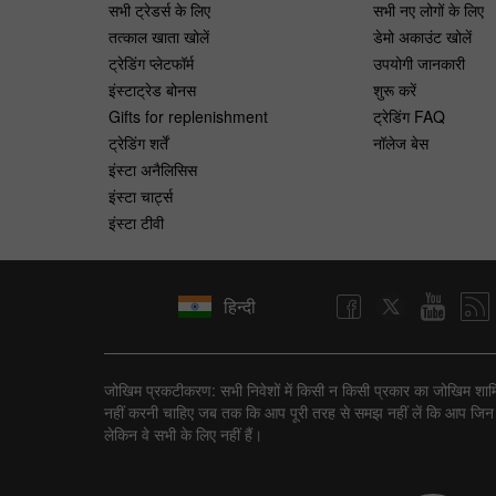
सभी ट्रेडर्स के लिए
सभी नए लोगों के लिए
तत्काल खाता खोलें
डेमो अकाउंट खोलें
ट्रेडिंग प्लेटफॉर्म
उपयोगी जानकारी
इंस्टाट्रेड बोनस
शुरू करें
Gifts for replenishment
ट्रेडिंग FAQ
ट्रेडिंग शर्तें
नॉलेज बेस
इंस्टा अनैलिसिस
इंस्टा चार्ट्स
इंस्टा टीवी
हिन्दी
जोखिम प्रकटीकरण: सभी निवेशों में किसी न किसी प्रकार का जोखिम शामिल ह
नहीं करनी चाहिए जब तक कि आप पूरी तरह से समझ नहीं लें कि आप जिन ट्रैन
लेकिन वे सभी के लिए नहीं हैं।