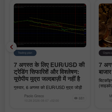
Trading plan
Crypto-
7 अगस्त के लिए EUR/USD की
7 अगस्
ट्रेडिंग सिफारिशें और विश्लेषण:
बाजार 
यूरोपीय मुद्रा जल्दबाज़ी में नहीं है
बिटकॉइन
(साइडवेज
गुरुवार, 6 अगस्त को EUR/USD मुद्रा जोड़ी
स्पॉट ET
फिर से ऊपर की ओर बढ़ना जारी रखने में विफल
बाजार मे
Paolo Greco
M
रही और पीछे हट गई। 1.1536–1.1542 क्षेत्र
681
10:28 2026-08-07 +02:00
1
और क्रिटिकल लाइन के नीचे समेकन