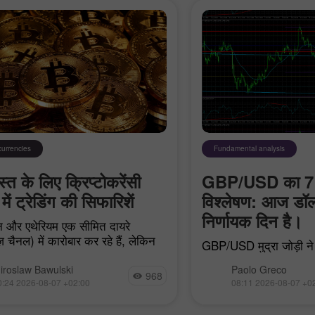
currencies
Fundamental analysis
त के लिए क्रिप्टोकरेंसी
GBP/USD का 7 
में ट्रेडिंग की सिफारिशें
विश्लेषण: आज डॉल
निर्णायक दिन है।
 और एथेरियम एक सीमित दायरे
़ चैनल) में कारोबार कर रहे हैं, लेकिन
GBP/USD मुद्रा जोड़ी ने 
F में थोड़ी-बहुत पूंजी आने के बावजूद
बिल्कुल कोई दिलचस्प हलच
एक डेमो खाता खोलें
एक असली खाता खोलें
ं डर अभी भी बना हुआ है।
iroslaw Bawulski
Paolo Greco
महत्वपूर्ण मैक्रोइकोनॉम
968
0:24 2026-08-07 +02:00
08:11 2026-08-07 +0
की पूरी कमी को देखते हुए
खोलें
खोलें
यह भी