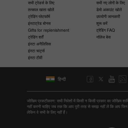
सभी ट्रेडर्स के लिए
सभी नए लोगों के लिए
तत्काल खाता खोलें
डेमो अकाउंट खोलें
ट्रेडिंग प्लेटफॉर्म
उपयोगी जानकारी
इंस्टाट्रेड बोनस
शुरू करें
Gifts for replenishment
ट्रेडिंग FAQ
ट्रेडिंग शर्तें
नॉलेज बेस
इंस्टा अनैलिसिस
इंस्टा चार्ट्स
इंस्टा टीवी
हिन्दी
जोखिम प्रकटीकरण: सभी निवेशों में किसी न किसी प्रकार का जोखिम शामिल ह
नहीं करनी चाहिए जब तक कि आप पूरी तरह से समझ नहीं लें कि आप जिन ट्रैन
लेकिन वे सभी के लिए नहीं हैं।