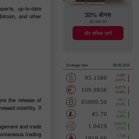
perts, up-to-date
30% बोनस
bitcoin, and other
हर जमा पर
और अधिक जानें
re the release of
ased volatility. If
nagement and trade
pontaneous trading