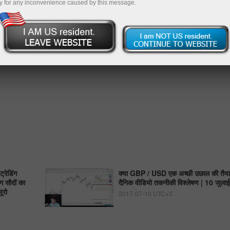
y for any inconvenience caused by this message.
्रेडिंग
क्या GBP / USD एक अच्छी उछाल की तैयार
ग सौदों का
दैनिक वीडियो तकनीकी विश्लेषण | 10 जुल
ूरो
2017-07-10 UTC+3