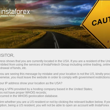
ा
तुरंत खाता खोलना
ट्रेडिंग प्लेटफॉर्म
जम
ुरुआती के लिए
निवेशकों के लिए
भागीदारों के लिए
अभिय
ISITOR,
ess shows that you are currently located in the USA. If you are a resident of the Uni
 Forex
ibited from using the services of InstaFintech Group including online trading, online
drawal of funds, etc.
 GBP/USD,
 खाता खोलें
k you are seeing this message by mistake and your location is not the US, kindly pro
herwise, you must leave the website in order to comply with government restrictions
ur IP address show your location as the USA?
sing a VPN provided by a hosting company based in the United States;
oes not have proper WHOIS records;
occurred in the WHOIS geolocation database.
irm whether you are a US resident or not by clicking the relevant button below. If y
ption, being a US resident, you will not be able to open an account with InstaForex