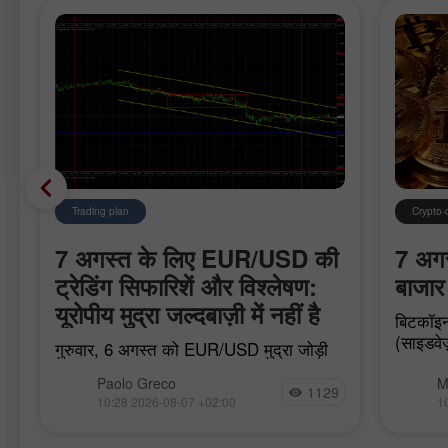
Trading plan
Crypto-
7 अगस्त के लिए EUR/USD की
7 अगस्
ट्रेडिंग सिफारिशें और विश्लेषण:
बाजार 
यूरोपीय मुद्रा जल्दबाज़ी में नहीं है
बिटकॉइन
(साइडवेज
गुरुवार, 6 अगस्त को EUR/USD मुद्रा जोड़ी
स्पॉट ET
फिर से ऊपर की ओर बढ़ना जारी रखने में विफल
बाजार मे
Paolo Greco
M
रही और पीछे हट गई। 1.1536–1.1542 क्षेत्र
1129
10:28 2026-08-07 +02:00
1
और क्रिटिकल लाइन के नीचे समेकन