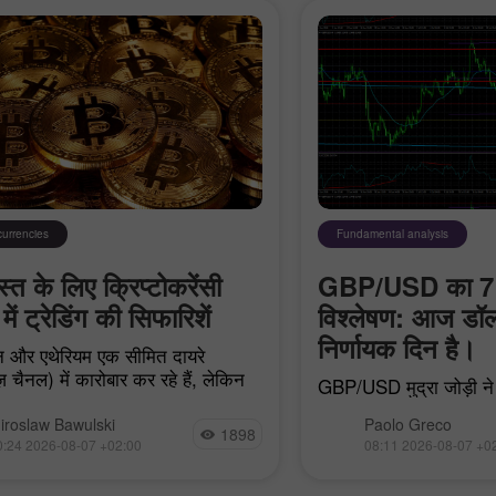
currencies
Fundamental analysis
त के लिए क्रिप्टोकरेंसी
GBP/USD का 7 
में ट्रेडिंग की सिफारिशें
विश्लेषण: आज डॉल
निर्णायक दिन है।
 और एथेरियम एक सीमित दायरे
़ चैनल) में कारोबार कर रहे हैं, लेकिन
GBP/USD मुद्रा जोड़ी ने 
F में थोड़ी-बहुत पूंजी आने के बावजूद
बिल्कुल कोई दिलचस्प हलच
एक डेमो खाता खोलें
एक असली खाता खोलें
ं डर अभी भी बना हुआ है।
iroslaw Bawulski
Paolo Greco
महत्वपूर्ण मैक्रोइकोनॉम
1898
0:24 2026-08-07 +02:00
08:11 2026-08-07 +0
की पूरी कमी को देखते हुए
खोलें
खोलें
यह भी