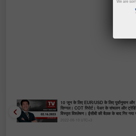
We are sorr
ा? |
10 जून के लिए EUR/USD के लिए पूर्वानुमान और ट
सिग्नल। COT रिपोर्ट। पेअर के संचलन और ट्रेडिं
विस्तृत विश्लेषण। ईसीबी की बैठक के बाद गिर गया य
2022-06-10 UTC+3