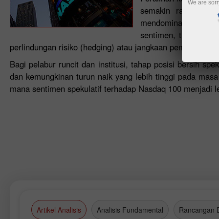
We are sorr
semakin ragu-ragu 
mendominasi indeks t
sentimen, trajektori
perlindungan risiko (hedging) atau jangkaan pembetulan 
Bagi pelabur runcit dan institusi, tahap posisi bersih sp
dan kemungkinan turun naik yang lebih tinggi pada mas
mana sentimen spekulatif terhadap Nasdaq 100 menjadi l
Artikel Analisis
Analisis Fundamental
Rancangan 