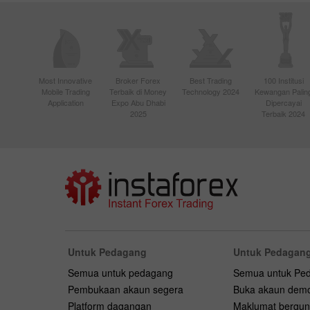
Most Innovative
Broker Forex
Best Trading
100 Institusi
Mobile Trading
Terbaik di Money
Technology 2024
Kewangan Palin
Application
Expo Abu Dhabi
Dipercayai
2025
Terbaik 2024
Untuk Pedagang
Untuk Pedagang
Semua untuk pedagang
Semua untuk Pe
Pembukaan akaun segera
Buka akaun dem
Platform dagangan
Maklumat bergu