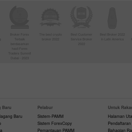
Broker Forex
The best crypto
Best Customer
Best Broker 2022
g
Terbaik
broker 2022
Service Broker
in Latin America
berdasarkan
2022
hasil Forex
Traders Summit
Dubai - 2023
 Baru
Pelabur
Untuk Raka
dagang Baru
Sistem-PAMM
Halaman Ut
o
Sistem ForexCopy
Pendaftaran
na
Pemantauan PAMM
Bahagian Ra