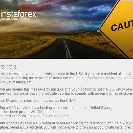
embukaan akaun segera
Platform dagangan
tuk Pedagang
Untuk Rakan
Untuk Pelabur
Kemp
Baru
Niaga
NASDAQ 100 SEMAKIN LEMAH: P
ISITOR,
14.9K
ess shows that you are currently located in the USA. If you are a resident of the Uni
ibited from using the services of InstaFintech Group including online trading, online
drawal of funds, etc.
k you are seeing this message by mistake and your location is not the US, kindly pro
i “CFTC Nasdaq 100 speculative net positions” di Amerika
herwise, you must leave the website in order to comply with government restrictions
g semakin berhati-hati terhadap indeks teknologi utama te
ur IP address show your location as the USA?
da 05 Jun 2026, kedudukan bersih spekulatif telah merosot 
sing a VPN provided by a hosting company based in the United States;
oes not have proper WHOIS records;
erubahan ini menggambarkan peningkatan dalam kedudukan ju
occurred in the WHOIS geolocation database.
ke atas Nasdaq 100.
irm whether you are a US resident or not by clicking the relevant button below. If y
ption, being a US resident, you will not be able to open an account with InstaForex
pada -6.1K ke -14.9K ini boleh ditafsirkan sebagai isyarat ba