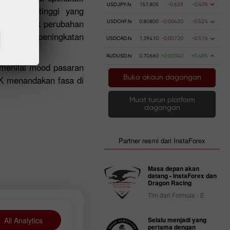
USDJPY.fx
157.805
-0.629
-0.40%
bernilai tinggi yang
 di sebalik perubahan
USDCHF.fx
0.80800
-0.00420
-0.52%
 petunjuk peningkatan
USDCAD.fx
1.39410
-0.00720
-0.51%
AUDUSD.fx
0.70660
+0.00340
+0.48%
k menilai mood pasaran
Buka akaun dagangan
9K menandakan fasa di
Muat turun platform
dagangan
Partner resmi dari InstaForex
Masa depan akan
datang - InstaForex dan
Dragon Racing
Tim dari Formula - E
All Analytics
Selalu menjadi yang
pertama dengan