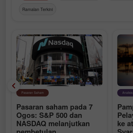
Ramalan Terkini
Pasaran Saham
Analisi
Pasaran saham pada 7
Pam
S
Ogos: S&P 500 dan
Pela
NASDAQ melanjutkan
ke a
pembetulan
Syar