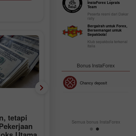
InstaForex Loprais
Team
Peserta resmi dari Dakar
rally
Bergairah untuk Forex,
Bersemangat untuk
Sepakbola!
Klub sepakbola terkenal
Italia
Bonus InstaForex
Bonus 30%
Chancy deposit
Mata wang Krypto
Bonus Kelab InstaForex
Cadangan Dagangan
untuk Pasaran Mata
, tetapi
Wang Kripto pada 7
Semua bonus InstaForex
Pekerjaan
Ogos
doks Utama