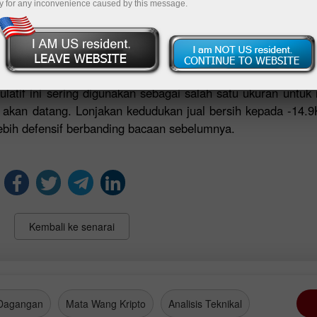
y for any inconvenience caused by this message.
terhadap prospek jangka pendek saham-saham teknologi 
ersebut. Walaupun data ini tidak menerangkan punca khusus
 negatif yang semakin mendalam lazimnya dianggap sebagai
harga yang lebih besar dalam pasaran teknologi AS.
ekulatif ini sering digunakan sebagai salah satu ukuran untu
a akan datang. Lonjakan kedudukan jual bersih kepada -14.
ebih defensif berbanding bacaan sebelumnya.
Kembali ke senarai
Dagangan
Mata Wang Kripto
Analisis Teknikal