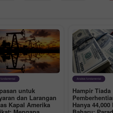
Bonus 30%
Chancy deposit
s fundamental
Analisis fundamental
Bonus Kelab InstaForex
pasan untuk
Hampir Tiada
yaran dan Larangan
Pemberhentian
tas Kapal Amerika
Hanya 44,000 
ikat: Mengapa
Baharu: Para