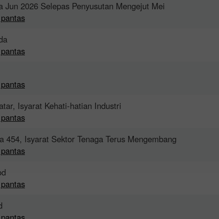
a Jun 2026 Selepas Penyusutan Mengejut Mei
 pantas
da
 pantas
 pantas
r, Isyarat Kehati-hatian Industri
 pantas
Bonus 30%
Chancy deposit
da 454, Isyarat Sektor Tenaga Terus Mengembang
 pantas
Bonus Kelab InstaForex
od
 pantas
d
 pantas