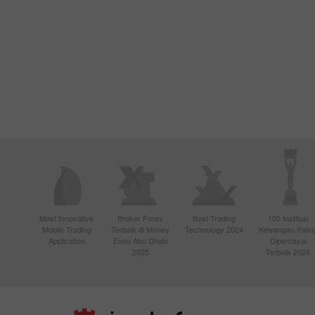
Most Innovative
Broker Forex
Best Trading
100 Institusi
Mobile Trading
Terbaik di Money
Technology 2024
Kewangan Palin
Application
Expo Abu Dhabi
Dipercayai
2025
Terbaik 2024