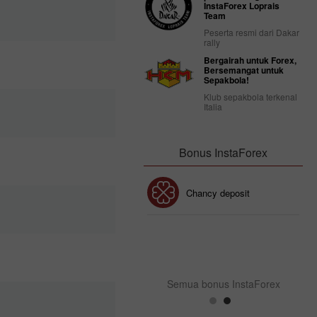
InstaForex Loprais
Team
Peserta resmi dari Dakar
rally
Bergairah untuk Forex,
Bersemangat untuk
Sepakbola!
Klub sepakbola terkenal
Italia
Bonus InstaForex
Bonus 30%
Chancy deposit
Bonus Kelab InstaForex
Semua bonus InstaForex