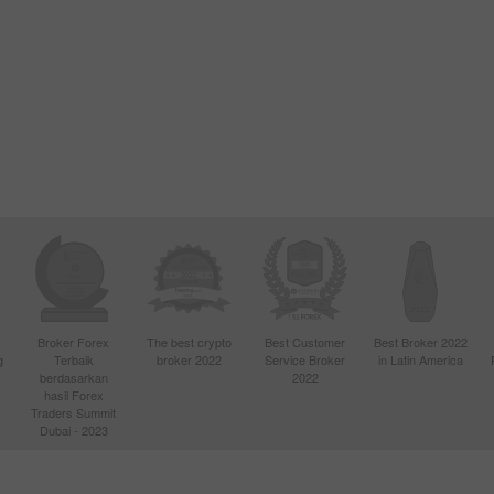
Broker Forex
The best crypto
Best Customer
Best Broker 2022
g
Terbaik
broker 2022
Service Broker
in Latin America
berdasarkan
2022
hasil Forex
Traders Summit
Dubai - 2023