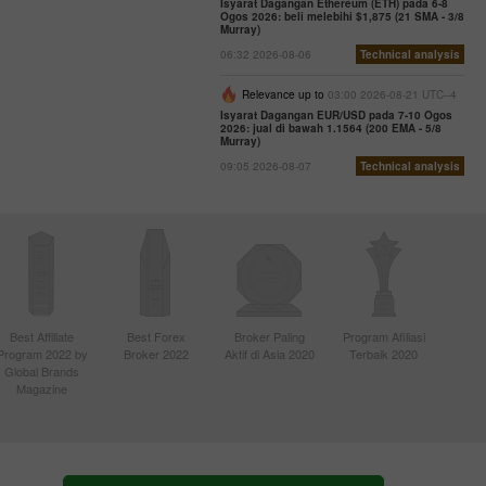
Isyarat Dagangan Ethereum (ETH) pada 6-8
Ogos 2026: beli melebihi $1,875 (21 SMA - 3/8
Murray)
06:32 2026-08-06
Technical analysis
Relevance up to
03:00 2026-08-21 UTC--4
Isyarat Dagangan EUR/USD pada 7-10 Ogos
2026: jual di bawah 1.1564 (200 EMA - 5/8
Murray)
09:05 2026-08-07
Technical analysis
Best Affiliate
Best Forex
Broker Paling
Program Afiliasi
Program 2022 by
Broker 2022
Aktif di Asia 2020
Terbaik 2020
Global Brands
Magazine