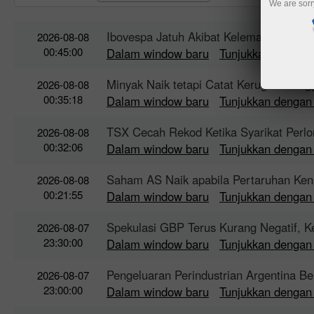
We are sorr
Ibovespa Jatuh Akibat Kelemahan Pend
2026-08-08
00:45:00
Dalam window baru
Tunjukkan dengan
Minyak Naik tetapi Catat Kerugian Ming
2026-08-08
00:35:18
Dalam window baru
Tunjukkan dengan
TSX Cecah Rekod Ketika Syarikat Per
2026-08-08
00:32:06
Dalam window baru
Tunjukkan dengan
Saham AS Naik apabila Pertaruhan Ken
2026-08-08
00:21:55
Dalam window baru
Tunjukkan dengan
Spekulasi GBP Terus Kurang Negatif, 
2026-08-07
23:30:00
Dalam window baru
Tunjukkan dengan
Pengeluaran Perindustrian Argentina Be
2026-08-07
23:00:00
Dalam window baru
Tunjukkan dengan