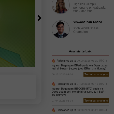
Tiga kali Olimpik
pemenang pingat pada
2012 dan 2016
Viswanathan Anand
XVth World Chess
Champion
Analisis terbaik
Relevance up to
00:00 2026-08-20 UTC--4
Isyarat Dagangan EMAS pada 6-8 Ogos 2026:
jual di bawah $4,296 (200 EMA - 3/8 Murray)
06:15 2026-08-06
Technical analysis
Relevance up to
01:00 2026-08-18 UTC--4
Isyarat Dagangan BITCOIN (BTC) pada 4-6
Ogos 2026: beli melebihi $63,150 (21 SMA -
1/8 Murray)
07:04 2026-08-04
Technical analysis
Relevance up to
00:00 2026-08-20 UTC--4