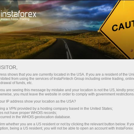
embukaan akaun segera
Platform dagangan
tuk Pedagang
Untuk Rakan
Untuk Pelabur
Kemp
Baru
Niaga
GSUNG
ISITOR,
Langgani e-mail
A
ess shows that you are currently located in the USA. If you are a resident of the Uni
ibited from using the services of InstaFintech Group including online trading, online
drawal of funds, etc.
banyak faktor yang mempengaruhi perubahan kadar keuntun
k you are seeing this message by mistake and your location is not the US, kindly pro
gi negara matawang tersebut. Bagi membuatkan dagangan
herwise, you must leave the website in order to comply with government restrictions
ap bagi emmahami makana setiap laporan dan indeks yang 
ur IP address show your location as the USA?
sing a VPN provided by a hosting company based in the United States;
oes not have proper WHOIS records;
occurred in the WHOIS geolocation database.
irm whether you are a US resident or not by clicking the relevant button below. If y
UTC
Berita di laman:
ption, being a US resident, you will not be able to open an account with InstaForex