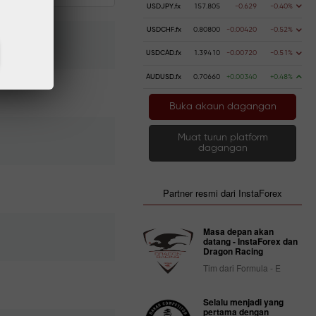
USDJPY.fx
157.805
-0.629
-0.40%
USDCHF.fx
0.80800
-0.00420
-0.52%
USDCAD.fx
1.39410
-0.00720
-0.51%
AUDUSD.fx
0.70660
+0.00340
+0.48%
Buka akaun dagangan
Muat turun platform
dagangan
Partner resmi dari InstaForex
Masa depan akan
datang - InstaForex dan
Dragon Racing
Tim dari Formula - E
Selalu menjadi yang
pertama dengan