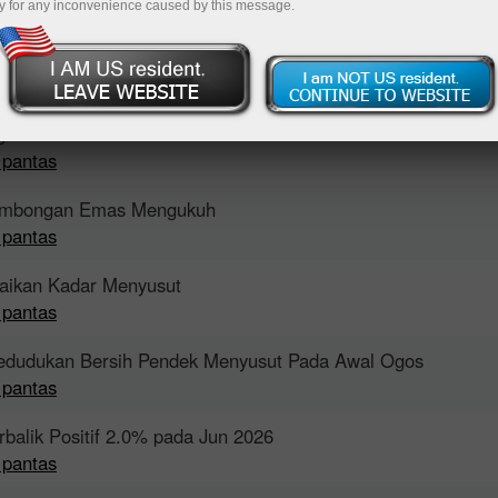
y for any inconvenience caused by this message.
apatan
 pantas
guan berikutan Ketidaktentuan di Hormuz
 pantas
lombongan Emas Mengukuh
 pantas
aikan Kadar Menyusut
 pantas
Kedudukan Bersih Pendek Menyusut Pada Awal Ogos
 pantas
rbalik Positif 2.0% pada Jun 2026
 pantas