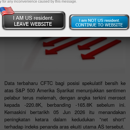
y for any inconvenience caused by this message.
Data terbaharu CFTC bagi posisi spekulatif bersih ke
atas S&P 500 Amerika Syarikat menunjukkan sentimen
pelabur terus melemah, dengan angka terkini merosot
kepada -220.8K, berbanding -165.8K sebelum ini.
Kemaskini bertarikh 05 Jun 2026 itu menandakan
peningkatan ketara dalam kedudukan “net short”
terhadap indeks penanda aras ekuiti utama AS tersebut.