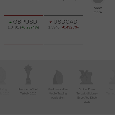
Paling
Program Afiliasi
Most Innovative
Broker Forex
Best
sia 2020
Terbaik 2020
Mobile Trading
Terbaik di Money
Techno
Application
Expo Abu Dhabi
2025