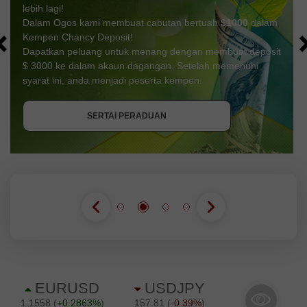
lebih lagi!
Dalam Ogos kami membuat cabutan bertuah
$1000
dalam
Kempen Chancy Deposit!
Dapatkan peluang untuk menang dengan membuat deposit
$ 3000 ke dalam akaun dagangan. Setelah memenuhi
syarat ini, anda menjadi peserta kempen.
DAPATKAN BONUS
SERTAI PERADUAN
SERTAI PERADUAN
SERTAI PERADUAN