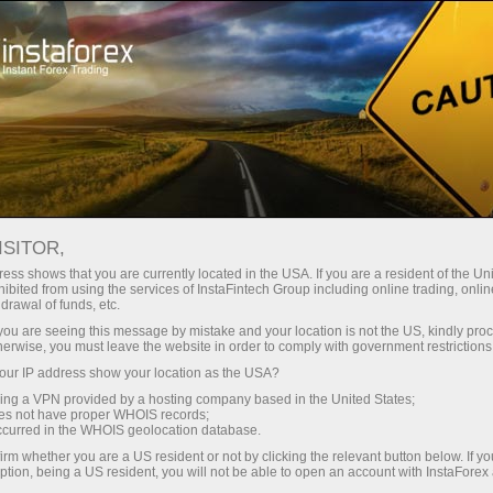
Untuk Pedagang
Berita Pasaran Forex
ISITOR,
05.06.2026
19:30:00
UTC+00
SPEKULASI BERSIH CFTC S&P
ess shows that you are currently located in the USA. If you are a resident of the Uni
ibited from using the services of InstaFintech Group including online trading, online
drawal of funds, etc.
500 AS MEROSOT LEBIH DALAM
k you are seeing this message by mistake and your location is not the US, kindly pro
KE -220.8K
herwise, you must leave the website in order to comply with government restrictions
ur IP address show your location as the USA?
sing a VPN provided by a hosting company based in the United States;
oes not have proper WHOIS records;
occurred in the WHOIS geolocation database.
irm whether you are a US resident or not by clicking the relevant button below. If y
ption, being a US resident, you will not be able to open an account with InstaForex