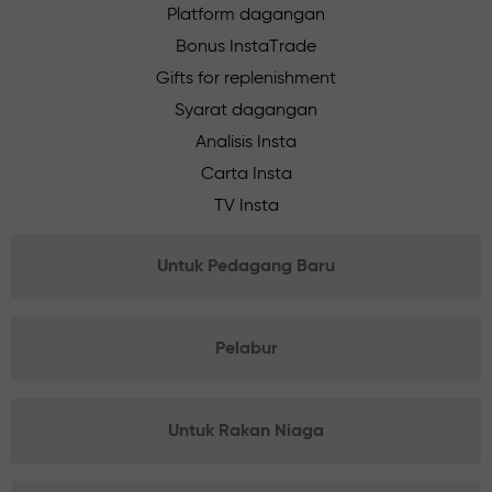
Platform dagangan
Bonus InstaTrade
Gifts for replenishment
Syarat dagangan
Analisis Insta
Carta Insta
TV Insta
Untuk Pedagang Baru
Pelabur
Untuk Rakan Niaga