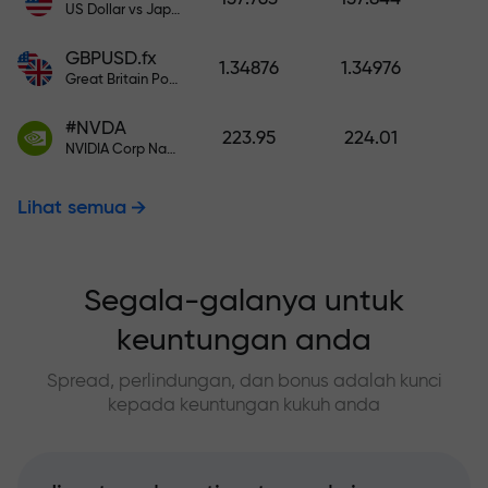
US Dollar vs Japanese Yen
GBPUSD.fx
1.34876
1.34976
Great Britain Pound vs US Dollar
#NVDA
223.95
224.01
NVIDIA Corp Nasdaq Stock Exchange (Nasdaq) USD
Lihat semua
Segala-galanya untuk
keuntungan anda
Spread, perlindungan, dan bonus adalah kunci
kepada keuntungan kukuh anda