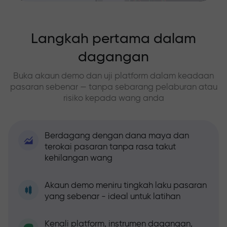
Langkah pertama dalam
dagangan
Buka akaun demo dan uji platform dalam keadaan
pasaran sebenar — tanpa sebarang pelaburan atau
risiko kepada wang anda
Berdagang dengan dana maya dan
terokai pasaran tanpa rasa takut
kehilangan wang
Akaun demo meniru tingkah laku pasaran
yang sebenar - ideal untuk latihan
Kenali platform, instrumen dagangan,