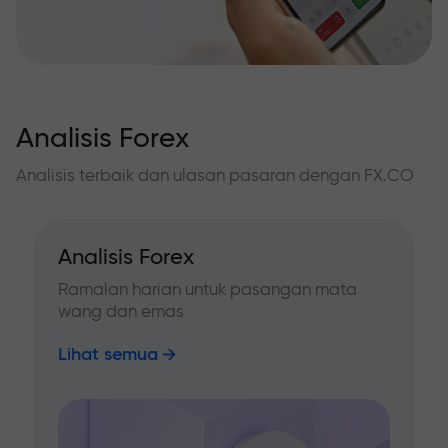
Analisis Forex
Analisis terbaik dan ulasan pasaran dengan FX.CO
Analisis Forex
Ramalan harian untuk pasangan mata
wang dan emas
Lihat semua