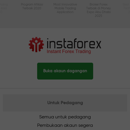
Paling
Program Afiliasi
Most Innovative
Broker Forex
Best
i Asia
Terbaik 2020
Mobile Trading
Terbaik di Money
Tec
20
Application
Expo Abu Dhabi
2025
Buka akaun dagangan
Untuk Pedagang
Semua untuk pedagang
Pembukaan akaun segera