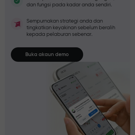
dan fungsi pada kadar anda sendiri.
Sempurnakan strategi anda dan
tingkatkan keyakinan sebelum beralih
kepada pelaburan sebenar.
Buka akaun demo