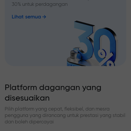
30% untuk perdagangan
Lihat semua
Platform dagangan yang
disesuaikan
Pilih platform yang cepat, fleksibel, dan mesra
pengguna yang dirancang untuk prestasi yang stabil
dan boleh dipercayai