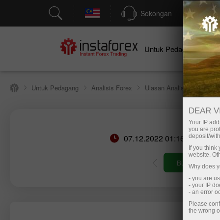
Sokongan
P
Un
Untuk Pedagang
Untuk Pedagang
Analisis Forex
Ulasan Analisis
Funda
DEAR V
Your IP addr
you are proh
07.12.2022 01:16 PM
deposit/with
If you thin
website. Ot
Buka akaun perdagangan
Buka akaun demo
Why does yo
- you are u
- your IP d
- an error 
Please conf
the wrong o