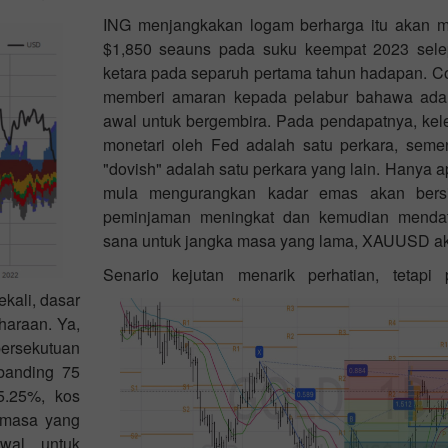
ING menjangkakan logam berharga itu akan m
$1,850 seauns pada suku keempat 2023 sele
ketara pada separuh pertama tahun hadapan. 
memberi amaran kepada pelabur bahawa adala
awal untuk bergembira. Pada pendapatnya, ke
monetari oleh Fed adalah satu perkara, seme
"dovish" adalah satu perkara yang lain. Hanya a
mula mengurangkan kadar emas akan bersi
peminjaman meningkat dan kemudian mendat
sana untuk jangka masa yang lama, XAUUSD aka
Senario kejutan menarik perhatian, tetapi
kali, dasar
haraan. Ya,
rsekutuan
banding 75
5.25%, kos
 masa yang
wal untuk