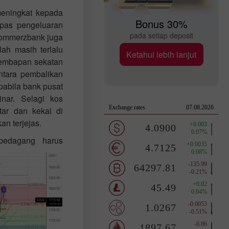
eningkat kepada
Bonus 30%
pas pengeluaran
pada setiap deposit
Commerzbank juga
h masih terlalu
Ketahui lebih lanjut
lembapan sekatan
ntara pembalikan
pabila bank pusat
nar. Selagi kos
ar dan kekal di
n terjejas.
 pedagang harus