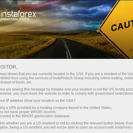
embukaan akaun segera
Platform dagangan
tuk Pedagang
Untuk Rakan
Untuk Pelabur
Kemp
Baru
Niaga
mental analysis
ISITOR,
ess shows that you are currently located in the USA. If you are a resident of the Uni
ibited from using the services of InstaFintech Group including online trading, online
Emas meningkat kepada $3,000 seauns
drawal of funds, etc.
k you are seeing this message by mistake and your location is not the US, kindly pro
herwise, you must leave the website in order to comply with government restrictions
ur IP address show your location as the USA?
sing a VPN provided by a hosting company based in the United States;
oes not have proper WHOIS records;
occurred in the WHOIS geolocation database.
irm whether you are a US resident or not by clicking the relevant button below. If y
ption, being a US resident, you will not be able to open an account with InstaForex