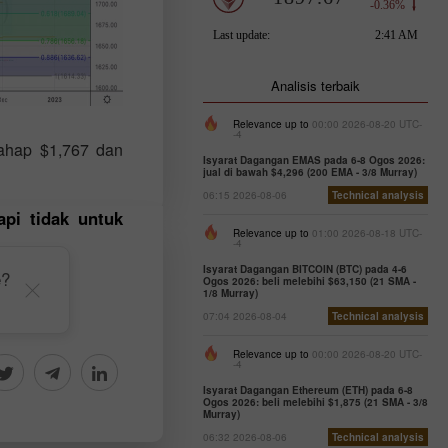
Analisis terbaik
Relevance up to
00:00 2026-08-20 UTC-
-4
ahap $1,767 dan
Isyarat Dagangan EMAS pada 6-8 Ogos 2026:
jual di bawah $4,296 (200 EMA - 3/8 Murray)
06:15 2026-08-06
Technical analysis
api tidak untuk
Relevance up to
01:00 2026-08-18 UTC-
-4
Isyarat Dagangan BITCOIN (BTC) pada 4-6
e?
Ogos 2026: beli melebihi $63,150 (21 SMA -
1/8 Murray)
07:04 2026-08-04
Technical analysis
Relevance up to
00:00 2026-08-20 UTC-
-4
Isyarat Dagangan Ethereum (ETH) pada 6-8
Ogos 2026: beli melebihi $1,875 (21 SMA - 3/8
Murray)
06:32 2026-08-06
Technical analysis