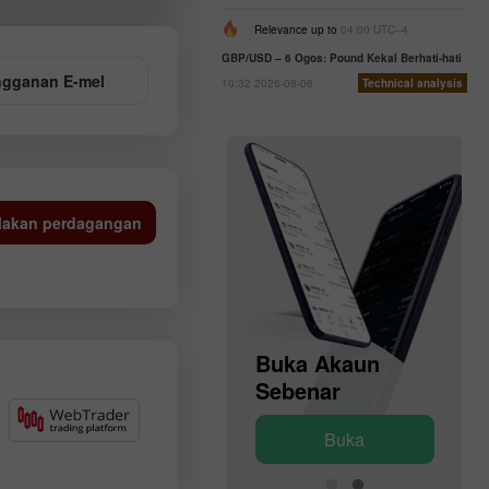
Relevance up to
04:00 UTC--4
GBP/USD – 6 Ogos: Pound Kekal Berhati-hati
gganan E-mel
10:32 2026-08-06
Technical analysis
lakan perdagangan
Buka Akaun
Buka Akaun
Demo
Sebenar
Buka
Buka