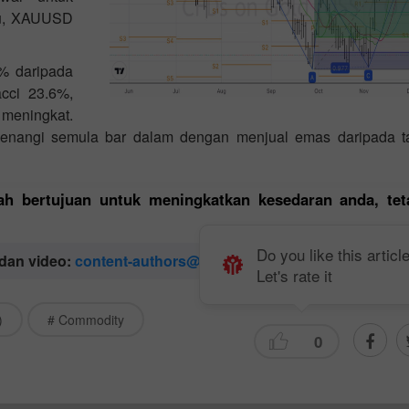
abu, XAUUSD
6% daripada
acci 23.6%,
meningkat.
menangi semula bar dalam dengan menjual emas daripada t
lah bertujuan untuk meningkatkan kesedaran anda, tet
Do you like this articl
 dan video:
content-authors@instaforex.com
Let's rate it
)
# Commodity
0