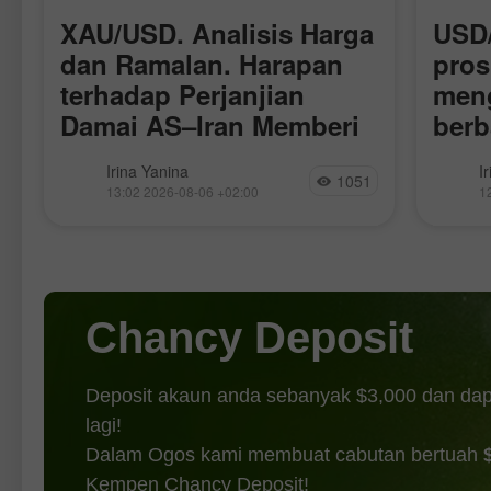
XAU/USD. Analisis Harga
USD/
dan Ramalan. Harapan
pros
terhadap Perjanjian
meng
Damai AS–Iran Memberi
berb
Tekanan ke atas Dolar
Amer
i
Harapan terhadap perjanjian damai
Pasang
Irina Yanina
I
AS, Menyokong Harga
1051
antara Amerika Syarikat dan Iran,
rendah
13:02 2026-08-06 +02:00
1
meredanya kebimbangan terhadap
pihak 
Emas
inflasi, serta pengurangan jangkaan
penemb
terhadap kenaikan kadar faedah lanjut
Harga 
oleh Rizab Persekutuan Amerika
selepa
Syarikat mungkin mengehadkan
lebih 
potensi peningkatan
Chancy Deposit
Deposit akaun anda sebanyak $3,000 dan da
lagi!
Dalam Ogos kami membuat cabutan bertuah
Kempen Chancy Deposit!