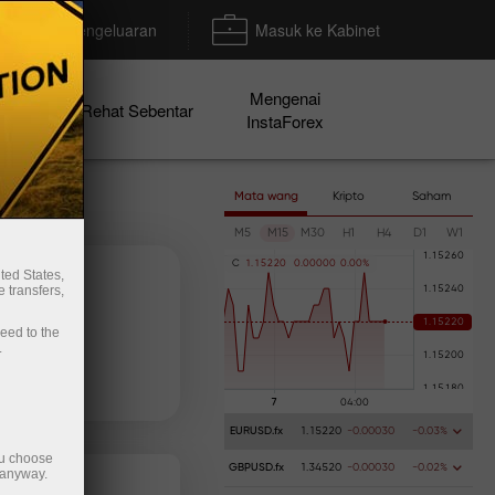
Deposit/Pengeluaran
Masuk ke Kabinet
Mengenai
en
Rehat Sebentar
InstaForex
Mata wang
Kripto
Saham
M5
M15
M30
H1
H4
D1
W1
C
1
.
1
5
2
2
0
0
.
0
0
0
0
0
0
.
0
0
%
ted States,
 transfers,
ceed to the
.
Deposit wang
Pengeluaran wang
EURUSD.fx
1.15220
-0.00030
-0.03%
ou choose
GBPUSD.fx
1.34520
-0.00030
-0.02%
 anyway.