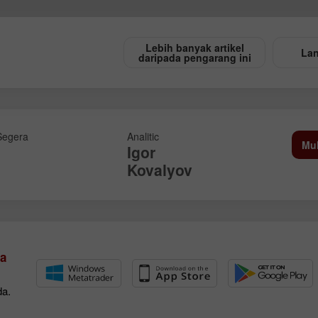
Lebih banyak artikel
Lan
daripada pengarang ini
Segera
Analitic
Mu
Igor
Kovalyov
Buka Akaun
Buka Akaun
Demo
Sebenar
a
Buka
Buka
da.