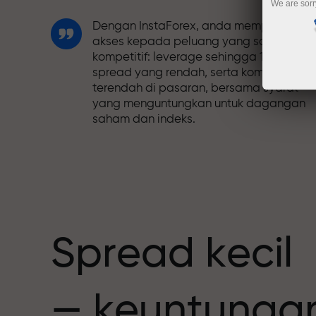
We are sorr
Dengan InstaForex, anda memperoleh
akses kepada peluang yang sangat
kompetitif: leverage sehingga 1:5000,
spread yang rendah, serta komisen
terendah di pasaran, bersama syarat
yang menguntungkan untuk dagangan
saham dan indeks.
Kami telah membangunkan sistem bonu
yang menjadikan dagangan lebih
langan
menarik. Setiap pelanggan InstaForex
boleh menerima bonus sehingga 30%
pada deposit mereka dan
memanfaatkan promosi dan tawaran
Spread kecil
istimewa yang lain.
Kelajuan trek laluan dan kelajuan
— keuntunga
dagangan mempunyai nilai yang sama.
Aleš Loprais membawa elemen