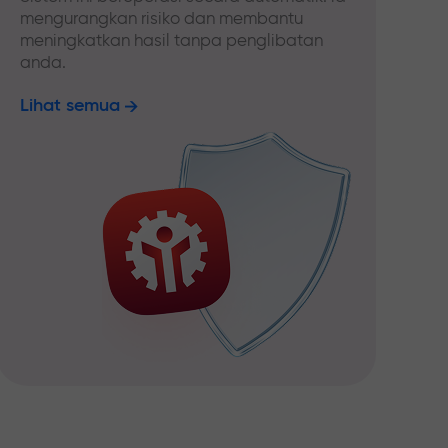
mengurangkan risiko dan membantu
meningkatkan hasil tanpa penglibatan
anda.
Lihat semua