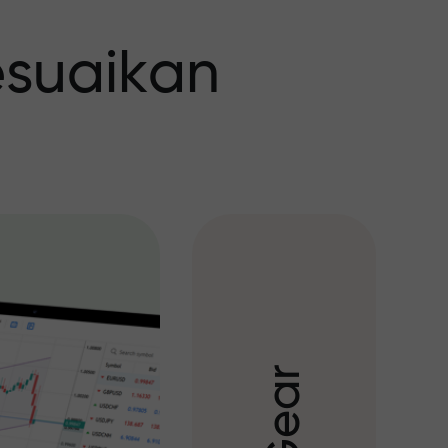
esuaikan
r
a
e