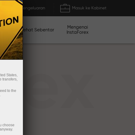
Deposit/Pengeluaran
Masuk ke Kabinet
Mengenai
en
Rehat Sebentar
InstaForex
rex
ted States,
 transfers,
ceed to the
.
ou choose
 anyway.