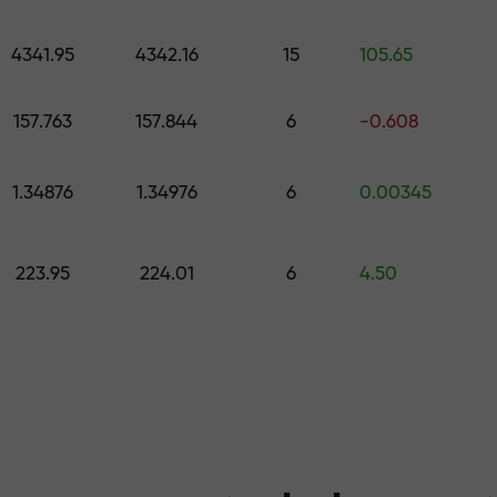
semua peringkat
333 — pilih hadiah bernilai hingga $1
0
4341.95
4342.16
15
105.65
npa risiko — ka
157.763
157.844
6
-0.608
untungan anda
1.34876
1.34976
6
0.00345
ga X1000 —
223.95
224.01
6
4.50
rbesar di pasa