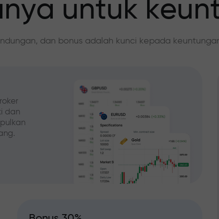
anya untuk keun
lindungan, dan bonus adalah kunci kepada keuntunga
roker
ki dan
pulkan
ang.
Bonus 30%