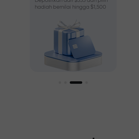
Depositkan dari $333 dan pilih
tingka
,500
hadiah bernilai hingga $1,500
mi
ran