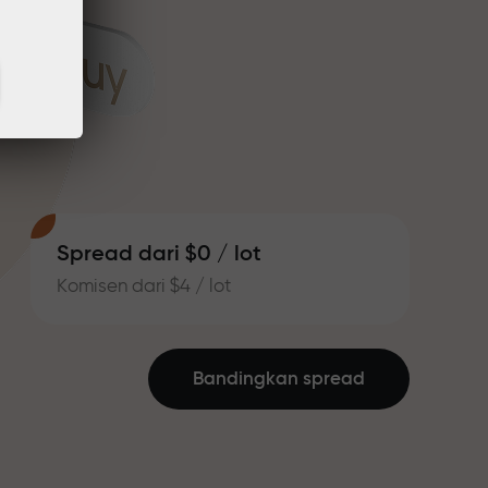
Spread dari $0 / lot
Komisen dari $4 / lot
Bandingkan spread