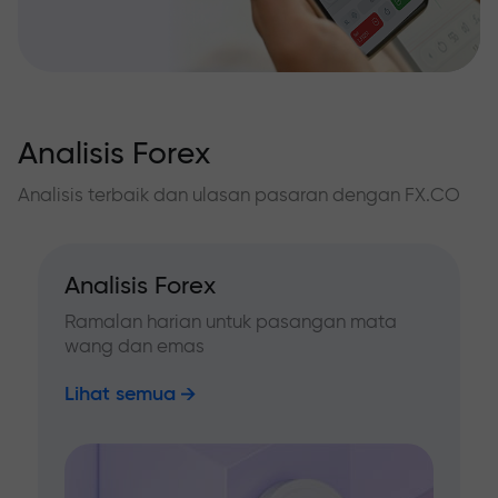
Analisis Forex
Analisis terbaik dan ulasan pasaran dengan FX.CO
Analisis Forex
Ramalan harian untuk pasangan mata
wang dan emas
Lihat semua