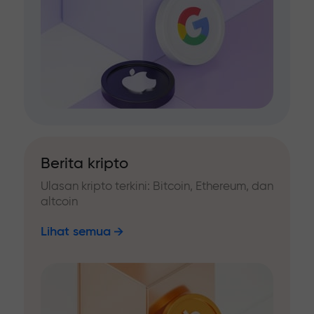
Berita kripto
Ulasan kripto terkini: Bitcoin, Ethereum, dan
altcoin
Lihat semua