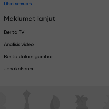
Lihat semua
Maklumat lanjut
Berita TV
Analisis video
Berita dalam gambar
JenakaForex