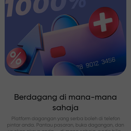
Berdagang di mana-mana
sahaja
Platform dagangan yang serba boleh di telefon
pintar anda. Pantau pasaran, buka dagangan, dan