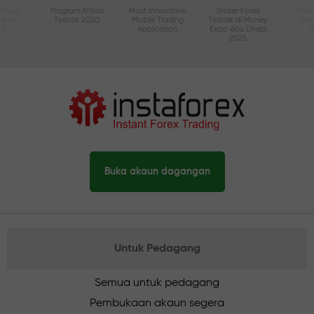
Paling
Program Afiliasi
Most Innovative
Broker Forex
Best
i Asia
Terbaik 2020
Mobile Trading
Terbaik di Money
Tec
20
Application
Expo Abu Dhabi
2025
Buka akaun dagangan
Untuk Pedagang
Semua untuk pedagang
Pembukaan akaun segera