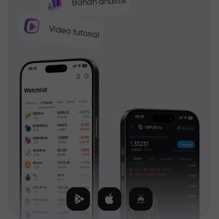
Bahan analitik
Video tutorial