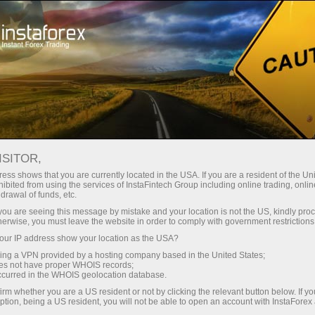
Spread kecil
— keuntungan besar
ISITOR,
ess shows that you are currently located in the USA. If you are a resident of the Uni
Bonus 30%
ibited from using the services of InstaFintech Group including online trading, online
Dengan InstaForex, anda
drawal of funds, etc.
memperoleh akses kepada
untuk setiap deposit
k you are seeing this message by mistake and your location is not the US, kindly pro
peluang yang sangat kompetitif:
herwise, you must leave the website in order to comply with government restrictions
leverage sehingga 1:5000, spread
ur IP address show your location as the USA?
Kelajuan dalam dagangan dan di
yang rendah, serta komisen
sing a VPN provided by a hosting company based in the United States;
terendah di pasaran, bersama
oes not have proper WHOIS records;
jalan raya
occurred in the WHOIS geolocation database.
syarat yang menguntungkan untuk
irm whether you are a US resident or not by clicking the relevant button below. If y
dagangan saham dan indeks.
ption, being a US resident, you will not be able to open an account with InstaForex
Hadiah lumayan peribadi anda
Kami telah membangunkan sistem