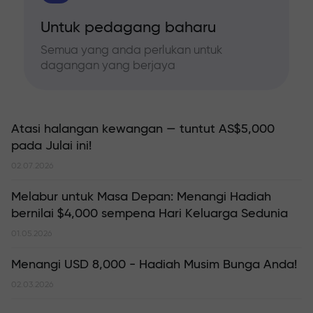
Untuk pedagang baharu
Semua yang anda perlukan untuk
dagangan yang berjaya
Atasi halangan kewangan — tuntut AS$5,000
pada Julai ini!
02.07.2026
Melabur untuk Masa Depan: Menangi Hadiah
bernilai $4,000 sempena Hari Keluarga Sedunia
01.05.2026
Menangi USD 8,000 - Hadiah Musim Bunga Anda!
02.03.2026