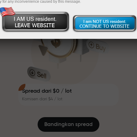
y for any inconvenience caused by this message.
bonus yang menjadikan
InstaForex
Depositkan akaun anda dengan $333 — pilih
dagangan lebih menarik. Setiap
pelanggan InstaForex boleh
hadiah bernilai hingga $1,500
menerima bonus sehingga 30%
Berdagang tanpa risiko — kami
pada deposit mereka dan
menjamin keuntungan anda
memanfaatkan promosi dan
tawaran istimewa yang lain.
Kelajuan trek laluan dan kelajuan
Bonus sehingga X1000 — pengganda
dagangan mempunyai nilai yang
terbesar di pasaran
sama. Aleš Loprais membawa
elemen pemanduan dan disiplin
ke dalam dunia dagangan,
bertindak sebagai rakan niaga
Spread dari $0 / lot
yang memberi inspirasi kepada
Komisen dari $4 / lot
pelanggan untuk mencapai
matlamat yang bercita-cita
Kami memberikan hadiah
tinggi.
sebenar, bukan bonus atau kod
promosi. Setiap pelanggan
Bandingkan spread
InstaForex diberikan iPhone,
MacBook, atau percutian impian