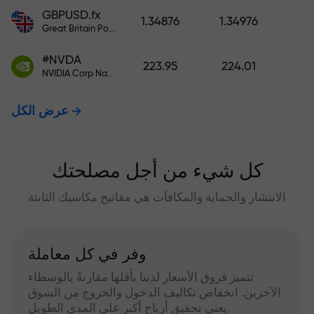
GBPUSD.fx
1.34876
1.34976
Great Britain Pound vs US Dollar
#NVDA
223.95
224.01
NVIDIA Corp Nasdaq Stock Exchange (Nasdaq) USD
عرض الكل
كل شيء من أجل مصلحتك
الانتشار والحماية والمكافآت هي مفاتيح مكاسبك الثابتة
وفر في كل معاملة
تتميز فروق الأسعار لدينا بأقلها مقارنةً بالوسطاء
الآخرين. انخفاض تكاليف الدخول والخروج من السوق
يعني تحقيق أرباح أكبر على المدى الطويل.