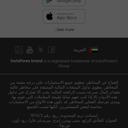
See more...
العربية
InstaForex brand
is a registered trademark of InstaFintech
Group
إفصاح عن المخاطر: تنطوي جميع الاستثمارات على درجة معينة من
المخاطر. ينطوي تداول المنتجات المالية المشتقة على مخاطر عالية
بفقدان المال بسرعة بسبب الرافعة المالية. يجب ألا تشارك في تداول
هذه الأدوات إلا إذا كنت تفهم تمامًا طبيعة المعاملات التي تقوم بها،
ومدى تعرضك الفعلي للمخاطر. قد تكون هذه الأنواع من الاستثمارات
مناسبة لبعض المستثمرين، لكنها ليست للجميع.
إنستانت تريد المحدودة، ريج. رقم 1811672
العنوان: الطابق الرابع، مبنى ووترز إيدج، ميريديان بلازا، رود تاون،
تورتولا،