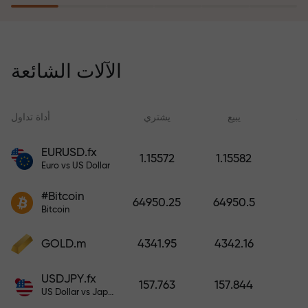
يُعوّض برنامج التأمين ضد المخاطر
خسائرك ويضمن لك مضاعفة أرباحك
الآلات الشائعة
ثلاث مرات خلال ستة أشهر. تداول
براحة بال تامة، فرأس مالك في أمان!
ید
يبيع
يشتري
أداة تداول
EURUSD.fx
1.15572
1.15582
Euro vs US Dollar
أودع أموالاً واحصل على مكافأة تفوق
قيمة إيداعك بألف مرة. هذا ليس خطأً
#Bitcoin
64950.25
64950.5
مطبعياً. كلما زاد مبلغ الإيداع، زادت
Bitcoin
قيمة المكافأة.
GOLD.m
4341.95
4342.16
USDJPY.fx
157.763
157.844
US Dollar vs Japanese Yen