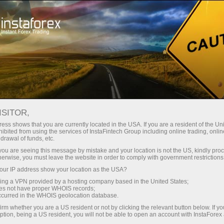
صغير الحجم
فروق الأسعار - أرباح طائلة
ISITOR,
ess shows that you are currently located in the USA. If you are a resident of the Uni
30% مكافأة
ibited from using the services of InstaFintech Group including online trading, online
مع إنستا فوركس، يمكنك الوصول إلى
drawal of funds, etc.
فرص تنافسية حقيقية: رافعة مالية تصل
لكل إيداع
k you are seeing this message by mistake and your location is not the US, kindly pro
إلى 1:5000، وبعض من أفضل فروق
herwise, you must leave the website in order to comply with government restrictions
الأسعار والعمولات في السوق، وظروف
ur IP address show your location as the USA?
سرعة
مواتية لتداول الأسهم والمؤشرات
sing a VPN provided by a hosting company based in the United States;
oes not have proper WHOIS records;
في التجارة وعلى الطريق السريع
occurred in the WHOIS geolocation database.
irm whether you are a US resident or not by clicking the relevant button below. If y
ption, being a US resident, you will not be able to open an account with InstaForex
لقد طورنا نظام مكافآت يجعل التداول
جائزة هديتك الشخصية الكبرى