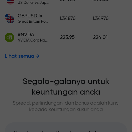
US Dollar vs Japanese Yen
GBPUSD.fx
1.34876
1.34976
Great Britain Pound vs US Dollar
#NVDA
223.95
224.01
NVIDIA Corp Nasdaq Stock Exchange (Nasdaq) USD
Lihat semua
Segala-galanya untuk
keuntungan anda
Spread, perlindungan, dan bonus adalah kunci
kepada keuntungan kukuh anda