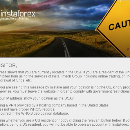
Spread kecil
— keuntungan besar
ISITOR,
ess shows that you are currently located in the USA. If you are a resident of the Uni
Bonus 30%
ibited from using the services of InstaFintech Group including online trading, online
Dengan InstaForex, anda
drawal of funds, etc.
memperoleh akses kepada
untuk setiap deposit
k you are seeing this message by mistake and your location is not the US, kindly pro
peluang yang sangat kompetitif:
herwise, you must leave the website in order to comply with government restrictions
leverage sehingga 1:5000, spread
ur IP address show your location as the USA?
Kelajuan dalam dagangan dan di
yang rendah, serta komisen
sing a VPN provided by a hosting company based in the United States;
terendah di pasaran, bersama
oes not have proper WHOIS records;
jalan raya
occurred in the WHOIS geolocation database.
syarat yang menguntungkan untuk
irm whether you are a US resident or not by clicking the relevant button below. If y
dagangan saham dan indeks.
ption, being a US resident, you will not be able to open an account with InstaForex
Hadiah lumayan peribadi anda
Kami telah membangunkan sistem