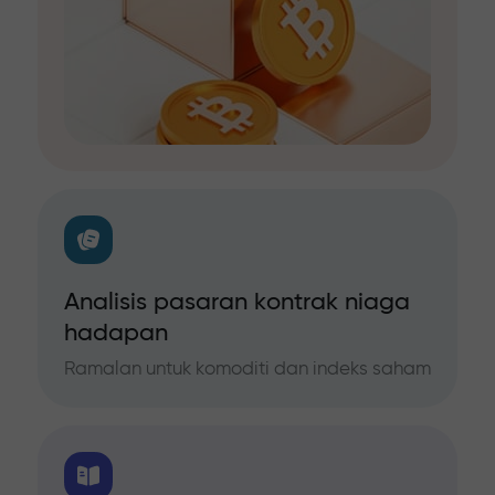
Analisis pasaran kontrak niaga
hadapan
Ramalan untuk komoditi dan indeks saham