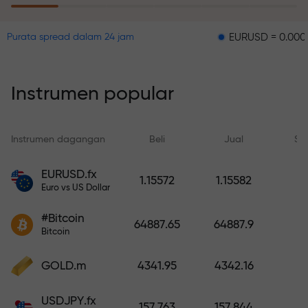
hanya dengan membuat deposit.
EURUSD = 0.00001
GBP
Purata spread dalam 24 jam
Program insurans risiko
mengembalikan kerugian anda
dan menjamin penggandaan
Instrumen popular
keuntungan dalam tempoh 6
bulan. Berdagang dengan penuh
ketenangan — modal anda
Instrumen dagangan
Beli
Jual
Sp
dilindungi!
Depositkan dana dan terima
EURUSD.fx
1.15572
1.15582
bonus 1,000 kali ganda daripada
Euro vs US Dollar
deposit anda. X1000 bukan
#Bitcoin
kesilapan. Semakin besar deposit,
64887.65
64887.9
Bitcoin
semakin tinggi penggandanya.
GOLD.m
4341.95
4342.16
USDJPY.fx
157.763
157.844