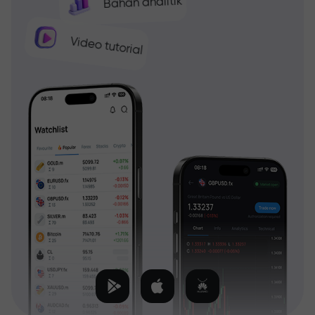
Bahan analitik
Video tutorial