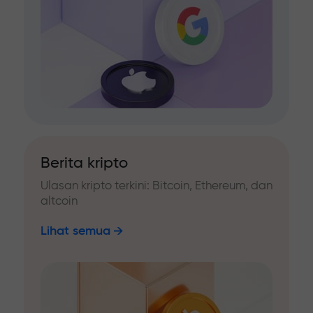
Berita kripto
Ulasan kripto terkini: Bitcoin, Ethereum, dan
altcoin
Lihat semua